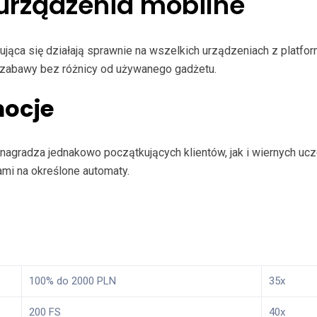
urządzenia mobilne
ująca się działają sprawnie na wszelkich urządzeniach z platfo
ć zabawy bez różnicy od używanego gadżetu.
mocje
agradza jednakowo początkujących klientów, jak i wiernych ucz
mi na określone automaty.
100% do 2000 PLN
35x
200 FS
40x