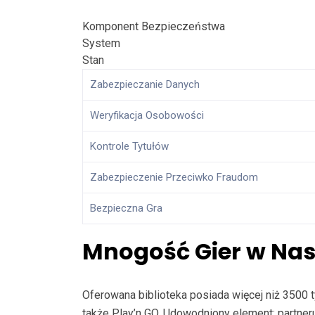
Komponent Bezpieczeństwa
System
Stan
Zabezpieczanie Danych
Weryfikacja Osobowości
Kontrole Tytułów
Zabezpieczenie Przeciwko Fraudom
Bezpieczna Gra
Mnogość Gier w Nas
Oferowana biblioteka posiada więcej niż 3500 
także Play’n GO. Udowodniony element: partne