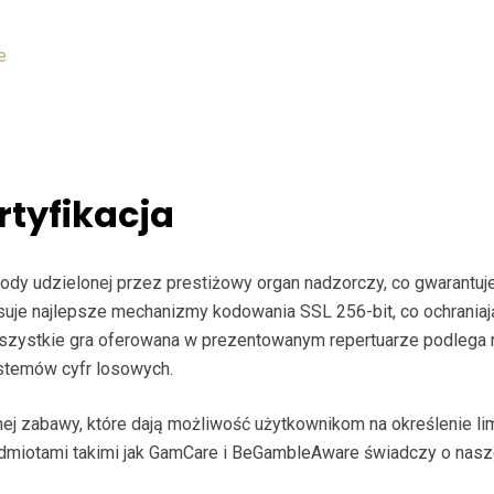
e
rtyfikacja
zgody udzielonej przez prestiżowy organ nadzorczy, co gwarant
uje najlepsze mechanizmy kodowania SSL 256-bit, co ochrania
 Wszystkie gra oferowana w prezentowanym repertuarze podlega 
stemów cyfr losowych.
j zabawy, które dają możliwość użytkownikom na określenie li
dmiotami takimi jak GamCare i BeGambleAware świadczy o nas