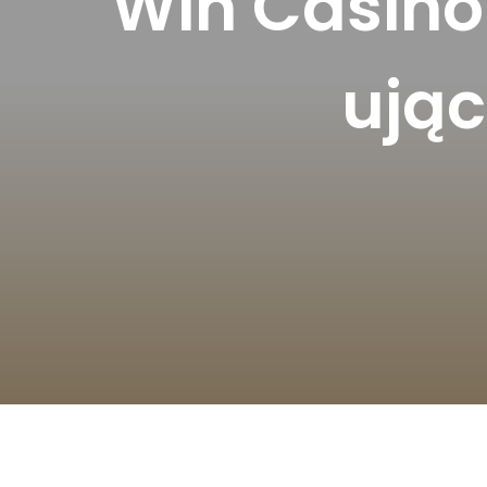
Win Casino
ując