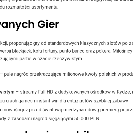
du rozmaitości asortymentu.
wanych Gier
cji, proponując gry od standardowych klasycznych slotów po z
wersji blackjack, koła fortuny, punto banco oraz pokera. Miłośn
izującymi partie w czasie rzeczywistym.
– pule nagród przekraczające milionowe kwoty polskich w produ
ywistym
– streamy Full HD z dedykowanych ośrodków w Rydze, n
ju crash games i instant win dla entuzjastów szybkiej zabawy
do nowości już przed światową międzynarodową premierą popr
dy z zasobami nagród sięgającymi 50 000 PLN