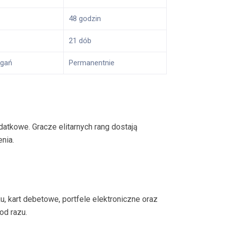
48 godzin
21 dób
gań
Permanentnie
tkowe. Gracze elitarnych rang dostają
nia.
, kart debetowe, portfele elektroniczne oraz
od razu.