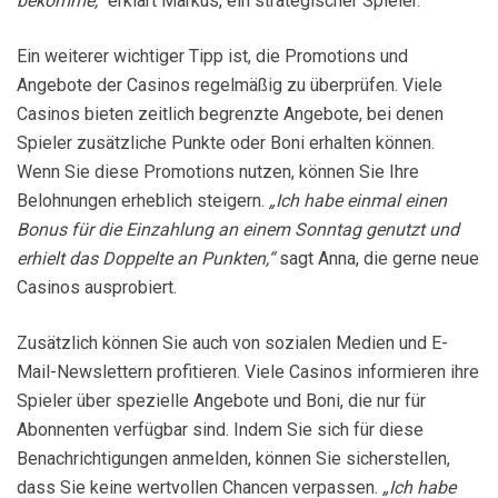
bekomme,“
erklärt Markus, ein strategischer Spieler.
Ein weiterer wichtiger Tipp ist, die Promotions und
Angebote der Casinos regelmäßig zu überprüfen. Viele
Casinos bieten zeitlich begrenzte Angebote, bei denen
Spieler zusätzliche Punkte oder Boni erhalten können.
Wenn Sie diese Promotions nutzen, können Sie Ihre
Belohnungen erheblich steigern.
„Ich habe einmal einen
Bonus für die Einzahlung an einem Sonntag genutzt und
erhielt das Doppelte an Punkten,“
sagt Anna, die gerne neue
Casinos ausprobiert.
Zusätzlich können Sie auch von sozialen Medien und E-
Mail-Newslettern profitieren. Viele Casinos informieren ihre
Spieler über spezielle Angebote und Boni, die nur für
Abonnenten verfügbar sind. Indem Sie sich für diese
Benachrichtigungen anmelden, können Sie sicherstellen,
dass Sie keine wertvollen Chancen verpassen.
„Ich habe