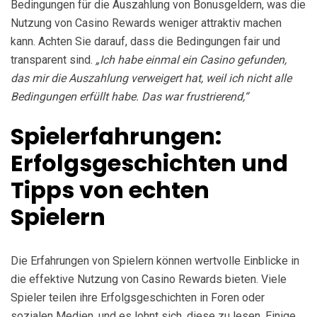
Bedingungen für die Auszahlung von Bonusgeldern, was die
Nutzung von Casino Rewards weniger attraktiv machen
kann. Achten Sie darauf, dass die Bedingungen fair und
transparent sind.
„Ich habe einmal ein Casino gefunden,
das mir die Auszahlung verweigert hat, weil ich nicht alle
Bedingungen erfüllt habe. Das war frustrierend,“
Spielerfahrungen:
Erfolgsgeschichten und
Tipps von echten
Spielern
Die Erfahrungen von Spielern können wertvolle Einblicke in
die effektive Nutzung von Casino Rewards bieten. Viele
Spieler teilen ihre Erfolgsgeschichten in Foren oder
sozialen Medien, und es lohnt sich, diese zu lesen. Einige