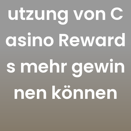
utzung von C
asino Reward
s mehr gewin
nen können