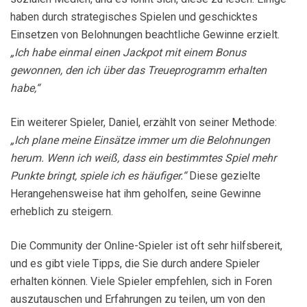
haben durch strategisches Spielen und geschicktes
Einsetzen von Belohnungen beachtliche Gewinne erzielt.
„Ich habe einmal einen Jackpot mit einem Bonus
gewonnen, den ich über das Treueprogramm erhalten
habe,“
Ein weiterer Spieler, Daniel, erzählt von seiner Methode:
„Ich plane meine Einsätze immer um die Belohnungen
herum. Wenn ich weiß, dass ein bestimmtes Spiel mehr
Punkte bringt, spiele ich es häufiger.“
Diese gezielte
Herangehensweise hat ihm geholfen, seine Gewinne
erheblich zu steigern.
Die Community der Online-Spieler ist oft sehr hilfsbereit,
und es gibt viele Tipps, die Sie durch andere Spieler
erhalten können. Viele Spieler empfehlen, sich in Foren
auszutauschen und Erfahrungen zu teilen, um von den