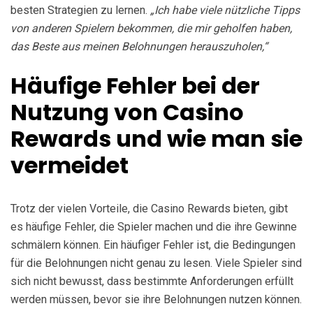
besten Strategien zu lernen.
„Ich habe viele nützliche Tipps
von anderen Spielern bekommen, die mir geholfen haben,
das Beste aus meinen Belohnungen herauszuholen,“
Häufige Fehler bei der
Nutzung von Casino
Rewards und wie man sie
vermeidet
Trotz der vielen Vorteile, die Casino Rewards bieten, gibt
es häufige Fehler, die Spieler machen und die ihre Gewinne
schmälern können. Ein häufiger Fehler ist, die Bedingungen
für die Belohnungen nicht genau zu lesen. Viele Spieler sind
sich nicht bewusst, dass bestimmte Anforderungen erfüllt
werden müssen, bevor sie ihre Belohnungen nutzen können.