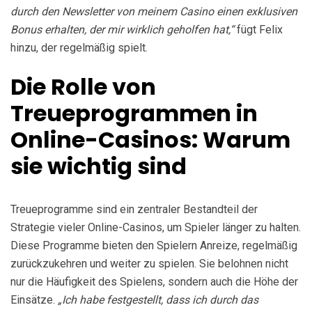
durch den Newsletter von meinem Casino einen exklusiven
Bonus erhalten, der mir wirklich geholfen hat,“
fügt Felix
hinzu, der regelmäßig spielt.
Die Rolle von
Treueprogrammen in
Online-Casinos: Warum
sie wichtig sind
Treueprogramme sind ein zentraler Bestandteil der
Strategie vieler Online-Casinos, um Spieler länger zu halten.
Diese Programme bieten den Spielern Anreize, regelmäßig
zurückzukehren und weiter zu spielen. Sie belohnen nicht
nur die Häufigkeit des Spielens, sondern auch die Höhe der
Einsätze.
„Ich habe festgestellt, dass ich durch das