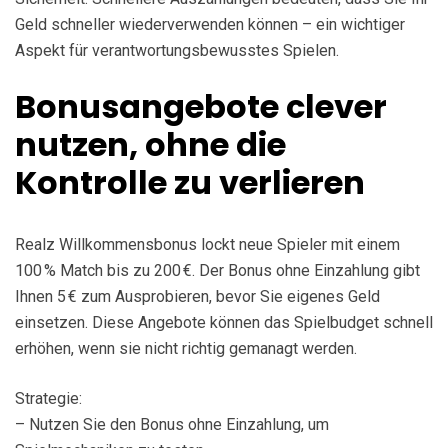
Geld schneller wiederverwenden können – ein wichtiger
Aspekt für verantwortungsbewusstes Spielen.
Bonusangebote clever
nutzen, ohne die
Kontrolle zu verlieren
Realz Willkommensbonus lockt neue Spieler mit einem
100 % Match bis zu 200 €. Der Bonus ohne Einzahlung gibt
Ihnen 5 € zum Ausprobieren, bevor Sie eigenes Geld
einsetzen. Diese Angebote können das Spielbudget schnell
erhöhen, wenn sie nicht richtig gemanagt werden.
Strategie:
– Nutzen Sie den Bonus ohne Einzahlung, um