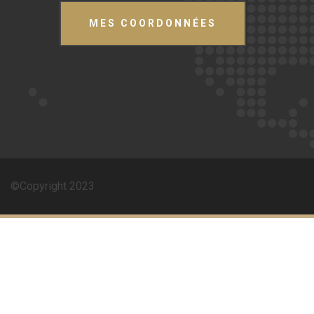
MES COORDONNÉES
©Copyright 2023