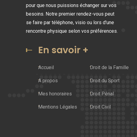
pour que nous puissions échanger sur vos
besoins. Notre premier rendez-vous peut
se faire par téléphone, visio ou lors d'une
rencontre physique selon vos préférences.
En savoir +
Accueil
Droit de la Famille
A propos
Droit du Sport
Mes honoraires
Droit Pénal
Mentions Légales
Droit Civil