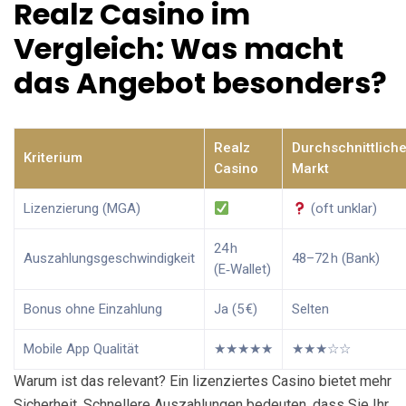
Realz Casino im
Vergleich: Was macht
das Angebot besonders?
Realz
Durchschnittliche
Kriterium
Casino
Markt
Lizenzierung (MGA)
(oft unklar)
24 h
Auszahlungsgeschwindigkeit
48–72 h (Bank)
(E‑Wallet)
Bonus ohne Einzahlung
Ja (5 €)
Selten
Mobile App Qualität
★★★★★
★★★☆☆
Warum ist das relevant? Ein lizenziertes Casino bietet mehr
Sicherheit. Schnellere Auszahlungen bedeuten, dass Sie Ihr