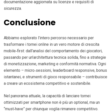
documentazione aggiornata su licenze e requisiti di
sicurezza.
Conclusione
Abbiamo esplorato l’intero percorso necessario per
trasformare i tornei online in un vero motore di crescita
mobile‑first: dall’analisi del comportamento dei giocatori,
passando per un’architettura tecnica solida, fino a strategie
di monetizzazione, marketing e conformità normativa. Ogni
elemento – micro‑sessioni, leaderboard responsive, bonus
istantanei, e strumenti di gioco responsabile – contribuisce
a creare un ecosistema competitivo e sostenibile.
Nel panorama attuale, la capacità di lanciare tornei
ottimizzati per smartphone non è più un optional, ma un
“must‑have” per chiunque voglia rimanere competitivo.