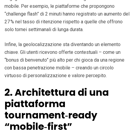
mobile. Per esempio, le piattaforme che propongono
“challenge flash” di 2 minuti hanno registrato un aumento del
27 % nel tasso di ritenzione rispetto a quelle che offrono
solo tornei settimanali di lunga durata.
Infine, la geolocalizzazione sta diventando un elemento
chiave. Gli utenti ricevono offerte contestuali – come un
“bonus di benvenuto” più alto per chi gioca da una regione
con bassa penetrazione mobile – creando un circolo
virtuoso di personalizzazione e valore percepito.
2. Architettura di una
piattaforma
tournament‑ready
“mobile‑first”