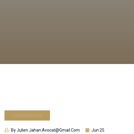
Uncategorized
By Julien.jahan.avocat@gmail.com
Jun 25