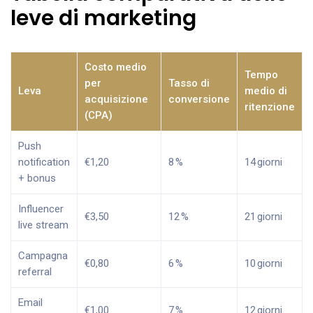
leve di marketing
Costo medio
Tempo
per
Tasso di
Leva
medio di
acquisizione
conversione
ritenzione
(CPA)
Push
notification
€1,20
8 %
14 giorni
+ bonus
Influencer
€3,50
12 %
21 giorni
live stream
Campagna
€0,80
6 %
10 giorni
referral
Email
€1,00
7 %
12 giorni