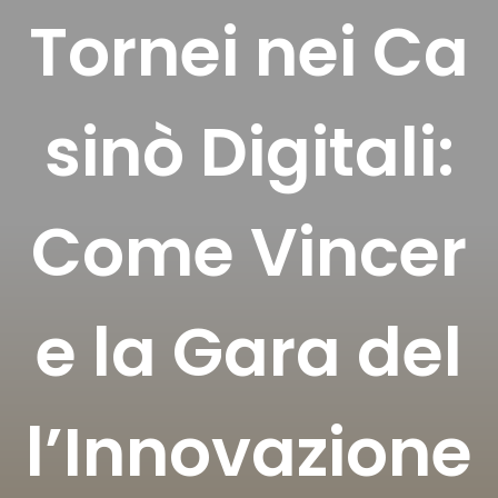
Tornei nei Ca
sinò Digitali:
Come Vincer
e la Gara del
l’Innovazione