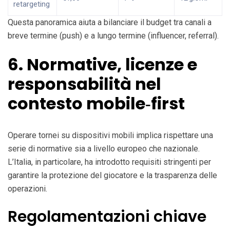
retargeting
Questa panoramica aiuta a bilanciare il budget tra canali a
breve termine (push) e a lungo termine (influencer, referral).
6. Normative, licenze e
responsabilità nel
contesto mobile‑first
Operare tornei su dispositivi mobili implica rispettare una
serie di normative sia a livello europeo che nazionale.
L’Italia, in particolare, ha introdotto requisiti stringenti per
garantire la protezione del giocatore e la trasparenza delle
operazioni.
Regolamentazioni chiave