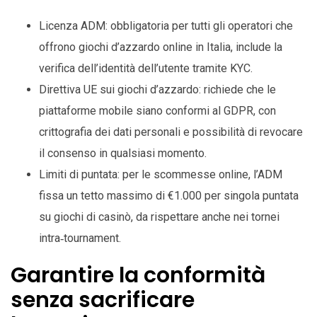
Licenza ADM: obbligatoria per tutti gli operatori che
offrono giochi d’azzardo online in Italia, include la
verifica dell’identità dell’utente tramite KYC.
Direttiva UE sui giochi d’azzardo: richiede che le
piattaforme mobile siano conformi al GDPR, con
crittografia dei dati personali e possibilità di revocare
il consenso in qualsiasi momento.
Limiti di puntata: per le scommesse online, l’ADM
fissa un tetto massimo di €1.000 per singola puntata
su giochi di casinò, da rispettare anche nei tornei
intra‑tournament.
Garantire la conformità
senza sacrificare