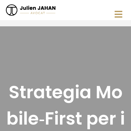
Strategia Mo
bile‑First per i