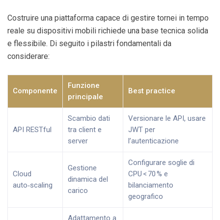
Costruire una piattaforma capace di gestire tornei in tempo
reale su dispositivi mobili richiede una base tecnica solida
e flessibile. Di seguito i pilastri fondamentali da
considerare:
Funzione
Componente
Best practice
principale
Scambio dati
Versionare le API, usare
API RESTful
tra client e
JWT per
server
l’autenticazione
Configurare soglie di
Gestione
Cloud
CPU < 70 % e
dinamica del
auto‑scaling
bilanciamento
carico
geografico
Adattamento a