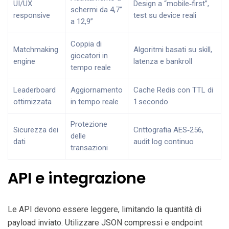
UI/UX
Design a “mobile‑first”,
schermi da 4,7”
responsive
test su device reali
a 12,9”
Coppia di
Matchmaking
Algoritmi basati su skill,
giocatori in
engine
latenza e bankroll
tempo reale
Leaderboard
Aggiornamento
Cache Redis con TTL di
ottimizzata
in tempo reale
1 secondo
Protezione
Sicurezza dei
Crittografia AES‑256,
delle
dati
audit log continuo
transazioni
API e integrazione
Le API devono essere leggere, limitando la quantità di
payload inviato. Utilizzare JSON compressi e endpoint