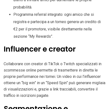
probabilità.
Programma referral integrato: ogni amico che si
registra e partecipa a un torneo genera un credito di
€2 per il promotore, visibile direttamente nella
sezione “My Rewards”.
Influencer e creator
Collaborare con creator di TikTok o Twitch specializzati in
scommesse online permette di trasmettere in diretta le
proprie performance nei tornei. Un video in cui l’influencer
ottiene un “big win” in un “Speed Spin” può generare migliaia
di visualizzazioni e, grazie a link tracciabili, convertire il
traffico in iscrizioni pagate.
Segmentazione e