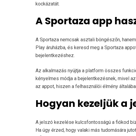
kockázatát.
A Sportaza app has
A Sportaza nemcsak asztali böngészőn, hanem m
Play áruházba, és keresd meg a Sportaza appot.
bejelentkezéshez.
Az alkalmazás nyújtja a platform összes funkci
kényelmes módja a bejelentkezésnek, mivel az
az appot, hiszen a felhasználói élmény általáb
Hogyan kezeljük a 
A jelszó kezelése kulcsfontosságú a fiókod bi
Ha úgy érzed, hogy valaki más tudomására jutot