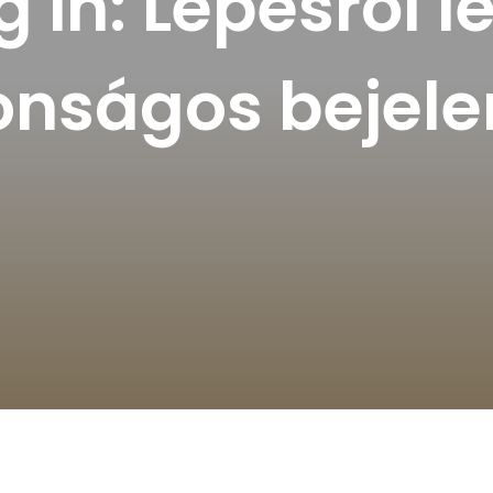
g in: Lépésről 
tonságos bejel