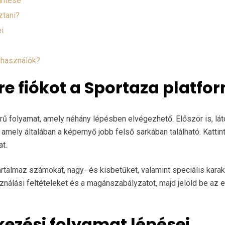
intése
ztani?
i
lhasználók?
e fiókot a Sportaza platfo
rű folyamat, amely néhány lépésben elvégezhető. Először is, lát
amely általában a képernyő jobb felső sarkában található. Kattin
t.
artalmaz számokat, nagy- és kisbetűket, valamint speciális karak
sználási feltételeket és a magánszabályzatot, majd jelöld be az e
kezési folyamat lépései