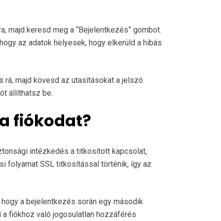
ára, majd keresd meg a “Bejelentkezés” gombot.
 hogy az adatok helyesek, hogy elkerüld a hibás
nts rá, majd kövesd az utasításokat a jelszó
t állíthatsz be.
a fiókodat?
tonsági intézkedés a titkosított kapcsolat,
 folyamat SSL titkosítással történik, így az
i, hogy a bejelentkezés során egy második
 a fiókhoz való jogosulatlan hozzáférés