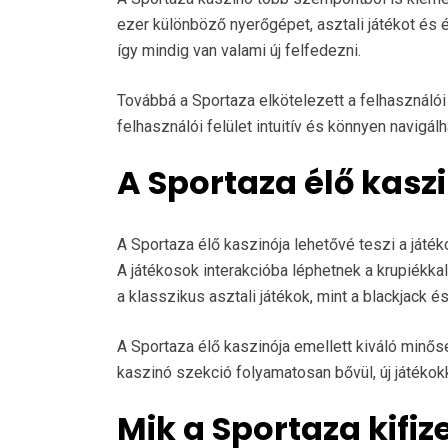
ezer különböző nyerőgépet, asztali játékot és 
így mindig van valami új felfedezni.
Továbbá a Sportaza elkötelezett a felhasználói 
felhasználói felület intuitív és könnyen navigál
A Sportaza élő kaszi
A Sportaza élő kaszinója lehetővé teszi a játék
A játékosok interakcióba léphetnek a krupiékka
a klasszikus asztali játékok, mint a blackjack é
A Sportaza élő kaszinója emellett kiváló minős
kaszinó szekció folyamatosan bővül, új játékok
Mik a Sportaza kifi