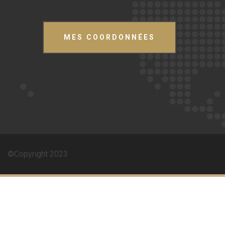
MES COORDONNÉES
©Copyright 2023