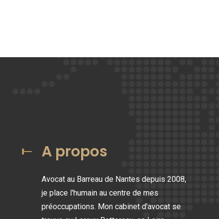
A propos
Avocat au Barreau de Nantes depuis 2008,
je place l'humain au centre de mes
préoccupations. Mon cabinet d'avocat se