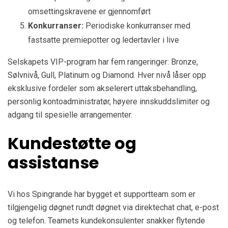
omsettingskravene er gjennomført
Konkurranser:
Periodiske konkurranser med
fastsatte premiepotter og ledertavler i live
Selskapets VIP-program har fem rangeringer: Bronze,
Sølvnivå, Gull, Platinum og Diamond. Hver nivå låser opp
eksklusive fordeler som akselerert uttaksbehandling,
personlig kontoadministratør, høyere innskuddslimiter og
adgang til spesielle arrangementer.
Kundestøtte og
assistanse
Vi hos Spingrande har bygget et supportteam som er
tilgjengelig døgnet rundt døgnet via direktechat chat, e-post
og telefon. Teamets kundekonsulenter snakker flytende