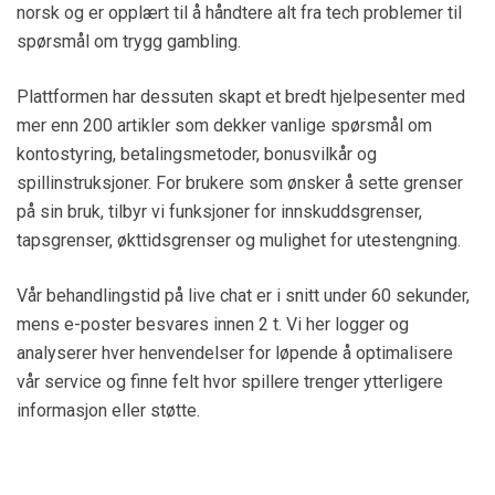
norsk og er opplært til å håndtere alt fra tech problemer til
spørsmål om trygg gambling.
Plattformen har dessuten skapt et bredt hjelpesenter med
mer enn 200 artikler som dekker vanlige spørsmål om
kontostyring, betalingsmetoder, bonusvilkår og
spillinstruksjoner. For brukere som ønsker å sette grenser
på sin bruk, tilbyr vi funksjoner for innskuddsgrenser,
tapsgrenser, økttidsgrenser og mulighet for utestengning.
Vår behandlingstid på live chat er i snitt under 60 sekunder,
mens e-poster besvares innen 2 t. Vi her logger og
analyserer hver henvendelser for løpende å optimalisere
vår service og finne felt hvor spillere trenger ytterligere
informasjon eller støtte.