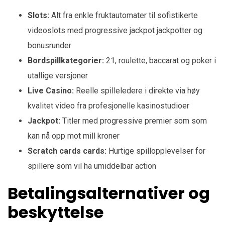
Slots:
Alt fra enkle fruktautomater til sofistikerte
videoslots med progressive jackpot jackpotter og
bonusrunder
Bordspillkategorier:
21, roulette, baccarat og poker i
utallige versjoner
Live Casino:
Reelle spilleledere i direkte via høy
kvalitet video fra profesjonelle kasinostudioer
Jackpot:
Titler med progressive premier som som
kan nå opp mot mill kroner
Scratch cards cards:
Hurtige spillopplevelser for
spillere som vil ha umiddelbar action
Betalingsalternativer og
beskyttelse