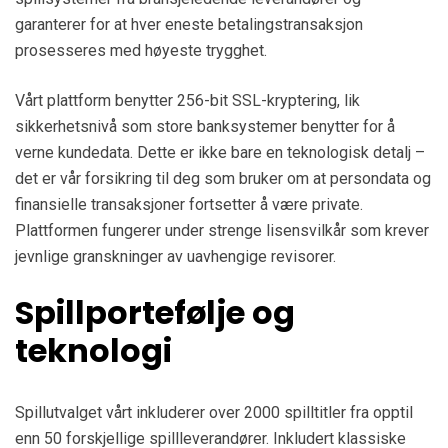
garanterer for at hver eneste betalingstransaksjon
prosesseres med høyeste trygghet.
Vårt plattform benytter 256-bit SSL-kryptering, lik
sikkerhetsnivå som store banksystemer benytter for å
verne kundedata. Dette er ikke bare en teknologisk detalj –
det er vår forsikring til deg som bruker om at persondata og
finansielle transaksjoner fortsetter å være private.
Plattformen fungerer under strenge lisensvilkår som krever
jevnlige granskninger av uavhengige revisorer.
Spillportefølje og
teknologi
Spillutvalget vårt inkluderer over 2000 spilltitler fra opptil
enn 50 forskjellige spillleverandører. Inkludert klassiske