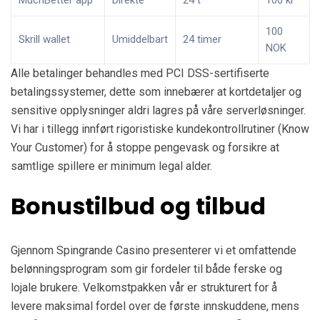
MuchBetter app
Direkte
24 t
100 kr
100
Skrill wallet
Umiddelbart
24 timer
NOK
Alle betalinger behandles med PCI DSS-sertifiserte
betalingssystemer, dette som innebærer at kortdetaljer og
sensitive opplysninger aldri lagres på våre serverløsninger.
Vi har i tillegg innført rigoristiske kundekontrollrutiner (Know
Your Customer) for å stoppe pengevask og forsikre at
samtlige spillere er minimum legal alder.
Bonustilbud og tilbud
Gjennom Spingrande Casino presenterer vi et omfattende
belønningsprogram som gir fordeler til både ferske og
lojale brukere. Velkomstpakken vår er strukturert for å
levere maksimal fordel over de første innskuddene, mens