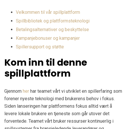
Velkommen til vår spillplattform
Spillbibliotek og plattformsteknologi
Betalingsalternativer og beskyttelse
Kampanjebonuser og kampanjer
Spillersupport og støtte
Kom inn til denne
spillplattform
Gjennom
her
har teamet vårt vi utviklet en spillerfaring som
forener nyeste teknologi med brukerens behov i fokus.
Siden lanseringen har plattformens fokus alltid vært å
levere lokale brukere en tjeneste som går utover det
forventede. Teamet vårt bruker ressurser kontinuerlig i
spillsystemer fra bransjeledende leverandører og