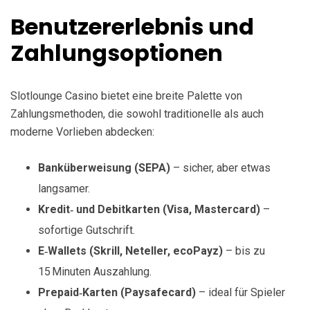
Benutzererlebnis und
Zahlungsoptionen
Slotlounge Casino bietet eine breite Palette von
Zahlungsmethoden, die sowohl traditionelle als auch
moderne Vorlieben abdecken:
Banküberweisung (SEPA)
– sicher, aber etwas
langsamer.
Kredit‑ und Debitkarten (Visa, Mastercard)
–
sofortige Gutschrift.
E‑Wallets (Skrill, Neteller, ecoPayz)
– bis zu
15 Minuten Auszahlung.
Prepaid‑Karten (Paysafecard)
– ideal für Spieler