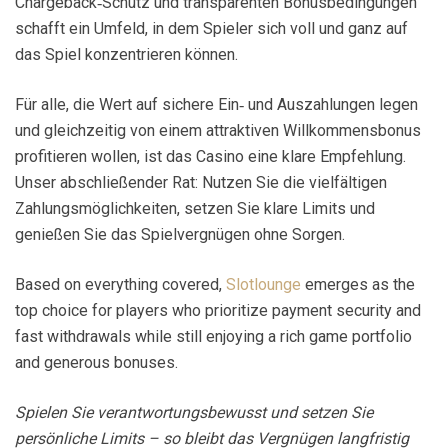
Chargeback‑Schutz und transparenten Bonusbedingungen
schafft ein Umfeld, in dem Spieler sich voll und ganz auf
das Spiel konzentrieren können.
Für alle, die Wert auf sichere Ein‑ und Auszahlungen legen
und gleichzeitig von einem attraktiven Willkommensbonus
profitieren wollen, ist das Casino eine klare Empfehlung.
Unser abschließender Rat: Nutzen Sie die vielfältigen
Zahlungsmöglichkeiten, setzen Sie klare Limits und
genießen Sie das Spielvergnügen ohne Sorgen.
Based on everything covered,
Slotlounge
emerges as the
top choice for players who prioritize payment security and
fast withdrawals while still enjoying a rich game portfolio
and generous bonuses.
Spielen Sie verantwortungsbewusst und setzen Sie
persönliche Limits – so bleibt das Vergnügen langfristig