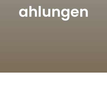
ahlungen