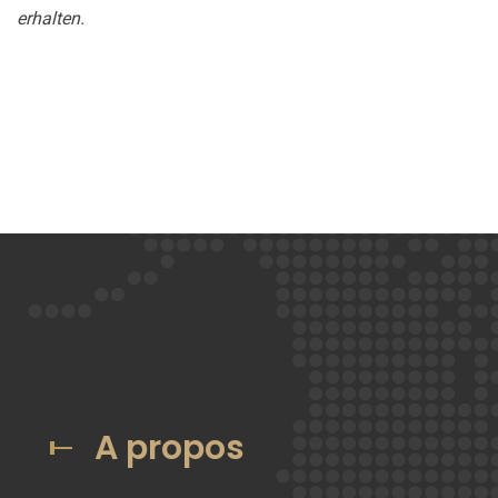
erhalten.
A propos