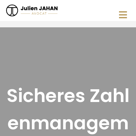
Sicheres Zahl
enmanagem