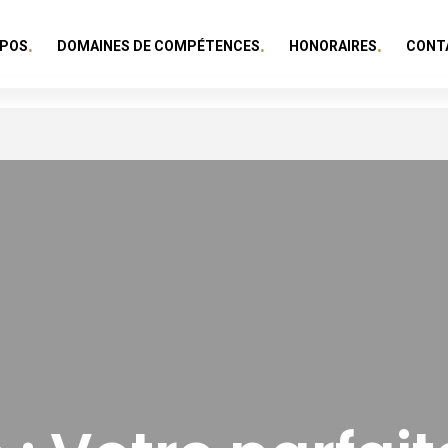
OPOS
DOMAINES DE COMPÉTENCES
HONORAIRES
CONT