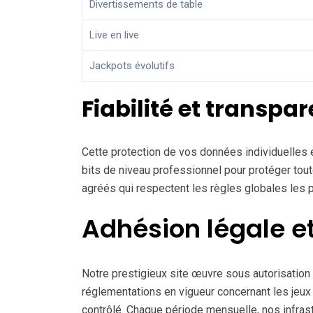
Divertissements de table
Live en live
Jackpots évolutifs
Fiabilité et transp
Cette protection de vos données individuelles 
bits de niveau professionnel pour protéger to
agréés qui respectent les règles globales les p
Adhésion légale e
Notre prestigieux site œuvre sous autorisatio
réglementations en vigueur concernant les jeux d
contrôlé. Chaque période mensuelle, nos infrastr