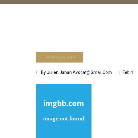
Uncategorized
By Julien.jahan.avocat@gmail.com
Feb 4