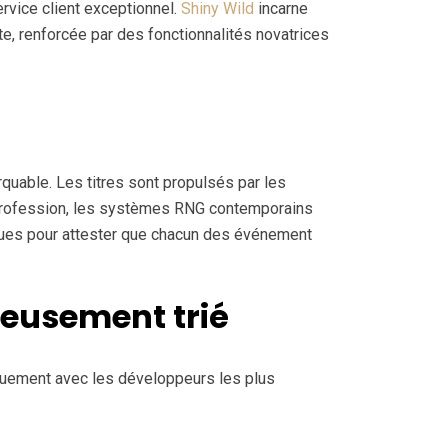
vice client exceptionnel.
Shiny Wild
incarne
te, renforcée par des fonctionnalités novatrices
quable. Les titres sont propulsés par les
a profession, les systèmes RNG contemporains
ues pour attester que chacun des événement
neusement trié
quement avec les développeurs les plus