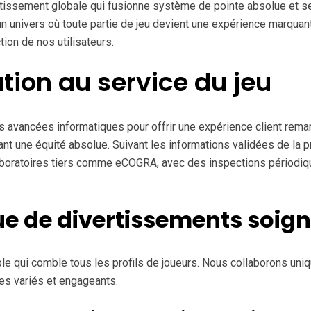
issement globale qui fusionne système de pointe absolue et ser
 un univers où toute partie de jeu devient une expérience marquan
ion de nos utilisateurs.
tion au service du jeu
s avancées informatiques pour offrir une expérience client remar
ant une équité absolue. Suivant les informations validées de l
boratoires tiers comme eCOGRA, avec des inspections périodiq
ue de divertissements soig
e qui comble tous les profils de joueurs. Nous collaborons uni
es variés et engageants.