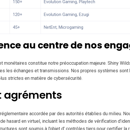
150+
Evolution Gaming, Playtech
120+
Evolution Gaming, Ezugi
45+
NetEnt, Microgaming
arence au centre de nos en
et monétaires constitue notre préoccupation majeure. Shiny Wild
utes les échanges et transmissions. Nos propres systèmes sont 
lus strictes en matière de cybersécurité.
t agréments
n réglementaire accordée par des autorités établies du milieu. 
e hasard en virtuel, incluant les méthodes de vérification d’ident
uctures sont soumis à l’objet d’ contrôles tiers pour certifier l