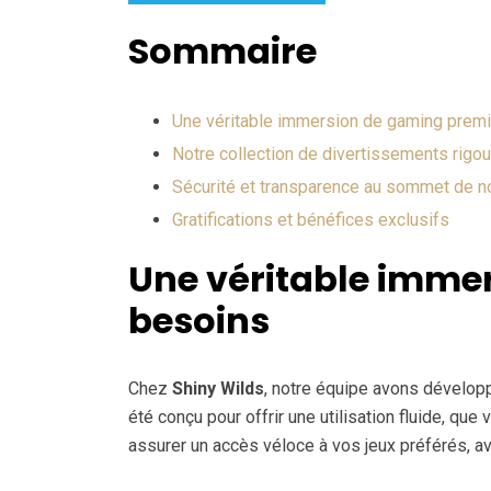
Sommaire
Une véritable immersion de gaming prem
Notre collection de divertissements rig
Sécurité et transparence au sommet de 
Gratifications et bénéfices exclusifs
Une véritable imme
besoins
Chez
Shiny Wilds
, notre équipe avons développ
été conçu pour offrir une utilisation fluide, q
assurer un accès véloce à vos jeux préférés, 