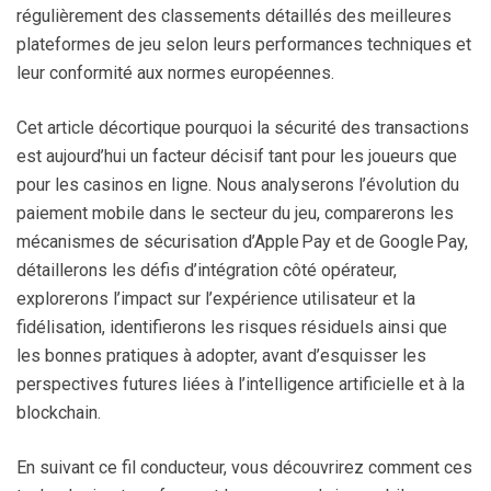
régulièrement des classements détaillés des meilleures
plateformes de jeu selon leurs performances techniques et
leur conformité aux normes européennes.
Cet article décortique pourquoi la sécurité des transactions
est aujourd’hui un facteur décisif tant pour les joueurs que
pour les casinos en ligne. Nous analyserons l’évolution du
paiement mobile dans le secteur du jeu, comparerons les
mécanismes de sécurisation d’Apple Pay et de Google Pay,
détaillerons les défis d’intégration côté opérateur,
explorerons l’impact sur l’expérience utilisateur et la
fidélisation, identifierons les risques résiduels ainsi que
les bonnes pratiques à adopter, avant d’esquisser les
perspectives futures liées à l’intelligence artificielle et à la
blockchain.
En suivant ce fil conducteur, vous découvrirez comment ces