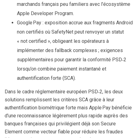
marchands français peu familiers avec l’écosystème
Apple Developer Program.
Google Pay : exposition accrue aux fragments Android
non certifiés où SafetyNet peut renvoyer un statut
« not certified », obligeant les opérateurs à
implémenter des fallback complexes ; exigences
supplémentaires pour garantir la conformité PSD‑2
lorsqu’on combine paiement instantané et
authentification forte (SCA).
Dans le cadre réglementaire européen PSD‑2, les deux
solutions remplissent les critères SCA grâce à leur
authentification biométrique forte mais Apple Pay bénéficie
d’une reconnaissance légèrement plus rapide auprès des
banques françaises qui privilégient déjà son Secure
Element comme vecteur fiable pour réduire les fraudes