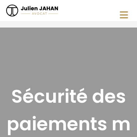
Sécurité des
paiements m