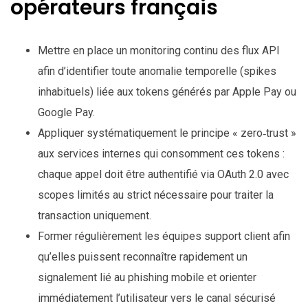
opérateurs français
Mettre en place un monitoring continu des flux API
afin d’identifier toute anomalie temporelle (spikes
inhabituels) liée aux tokens générés par Apple Pay ou
Google Pay.
Appliquer systématiquement le principe « zero‑trust »
aux services internes qui consomment ces tokens :
chaque appel doit être authentifié via OAuth 2.0 avec
scopes limités au strict nécessaire pour traiter la
transaction uniquement.
Former régulièrement les équipes support client afin
qu’elles puissent reconnaître rapidement un
signalement lié au phishing mobile et orienter
immédiatement l’utilisateur vers le canal sécurisé