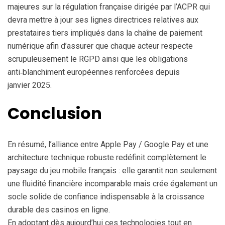
majeures sur la régulation française dirigée par l’ACPR qui
devra mettre à jour ses lignes directrices relatives aux
prestataires tiers impliqués dans la chaîne de paiement
numérique afin d’assurer que chaque acteur respecte
scrupuleusement le RGPD ainsi que les obligations
anti‑blanchiment européennes renforcées depuis
janvier 2025.
Conclusion
En résumé, l’alliance entre Apple Pay / Google Pay et une
architecture technique robuste redéfinit complètement le
paysage du jeu mobile français : elle garantit non seulement
une fluidité financière incomparable mais crée également un
socle solide de confiance indispensable à la croissance
durable des casinos en ligne.
En adoptant dès aujourd’hui ces technologies tout en