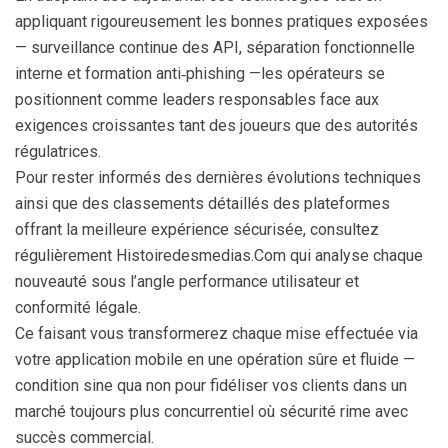
appliquant rigoureusement les bonnes pratiques exposées
— surveillance continue des API, séparation fonctionnelle
interne et formation anti‑phishing —les opérateurs se
positionnent comme leaders responsables face aux
exigences croissantes tant des joueurs que des autorités
régulatrices.
Pour rester informés des dernières évolutions techniques
ainsi que des classements détaillés des plateformes
offrant la meilleure expérience sécurisée, consultez
régulièrement Histoiredesmedias.Com qui analyse chaque
nouveauté sous l’angle performance utilisateur et
conformité légale.
Ce faisant vous transformerez chaque mise effectuée via
votre application mobile en une opération sûre et fluide —
condition sine qua non pour fidéliser vos clients dans un
marché toujours plus concurrentiel où sécurité rime avec
succès commercial.