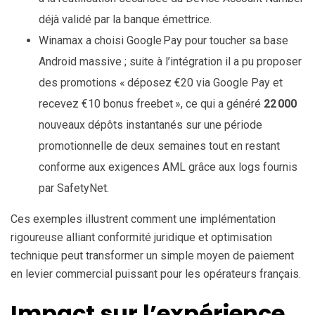
déjà validé par la banque émettrice.​
Winamax a choisi Google Pay pour toucher sa base
Android massive ; suite à l’intégration il a pu proposer
des promotions « déposez €20 via Google Pay et
recevez €10 bonus freebet », ce qui a généré
22 000
nouveaux dépôts instantanés sur une période
promotionnelle de deux semaines tout en restant
conforme aux exigences AML grâce aux logs fournis
par SafetyNet.​
Ces exemples illustrent comment une implémentation
rigoureuse alliant conformité juridique et optimisation
technique peut transformer un simple moyen de paiement
en levier commercial puissant pour les opérateurs français.​
Impact sur l’expérience