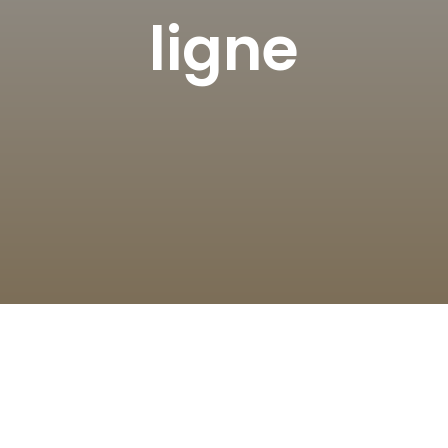
ligne