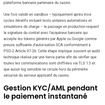
plateforme bancaire partenaire du casino.
Une fois validé en sandbox – typiquement après trois
cycles itératifs incluant tests unitaires automatisés et
simulations de charge – le passage en production requiert
la signature du contrat avec l’acquéreur bancaire qui
accepte les tokens générés par Apple ou Google comme
preuve suffisante d’autorisation SCA conformément à
PSD‑2 Article 97‑2b. Cette étape implique souvent un audit
technique réalisé par une tierce partie afin de vérifier que
toutes les communications sont chiffrées via TLS 1.3 et
que aucun log sensible ne circule hors du périmètre
sécurisé du serveur applicatif du casino.​
Gestion KYC/AML pendant
le paiement instantané