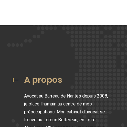
A propos
Avocat au Barreau de Nantes depuis 2008,
je place l'humain au centre de mes
préoccupations. Mon cabinet d'avocat se
trouve au Loroux Bottereau, en Loire-