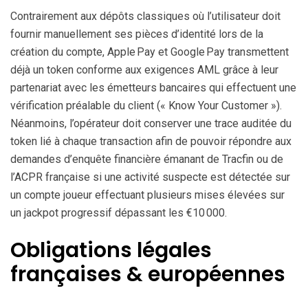
Contrairement aux dépôts classiques où l’utilisateur doit
fournir manuellement ses pièces d’identité lors de la
création du compte, Apple Pay et Google Pay transmettent
déjà un token conforme aux exigences AML grâce à leur
partenariat avec les émetteurs bancaires qui effectuent une
vérification préalable du client (« Know Your Customer »).
Néanmoins, l’opérateur doit conserver une trace auditée du
token lié à chaque transaction afin de pouvoir répondre aux
demandes d’enquête financière émanant de Tracfin ou de
l’ACPR française si une activité suspecte est détectée sur
un compte joueur effectuant plusieurs mises élevées sur
un jackpot progressif dépassant les €10 000.​
Obligations légales
françaises & européennes