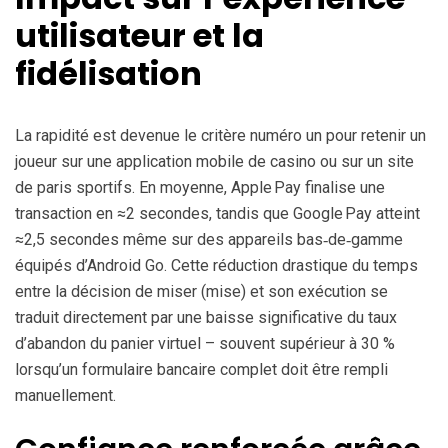
utilisateur et la
fidélisation
La rapidité est devenue le critère numéro un pour retenir un
joueur sur une application mobile de casino ou sur un site
de paris sportifs. En moyenne, Apple Pay finalise une
transaction en ≈2 secondes, tandis que Google Pay atteint
≈2,5 secondes même sur des appareils bas‑de‑gamme
équipés d’Android Go. Cette réduction drastique du temps
entre la décision de miser (mise) et son exécution se
traduit directement par une baisse significative du taux
d’abandon du panier virtuel – souvent supérieur à 30 %
lorsqu’un formulaire bancaire complet doit être rempli
manuellement.​