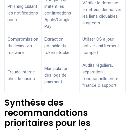
Vérifier le domaine
Phishing ciblant
imitent les
émetteur, désactiver
les notifications
confirmations
les liens cliquables
push
Apple/Google
suspects
Pay
Compromission
Extraction
Utiliser OS à jour,
du device via
possible du
activer chiffrement
malware
token stocké
complet
Audits réguliers,
Manipulation
Fraude interne
séparation
des logs de
chez le casino
fonctionnelle entre
paiement
finance & support
Synthèse des
recommandations
prioritaires pour les