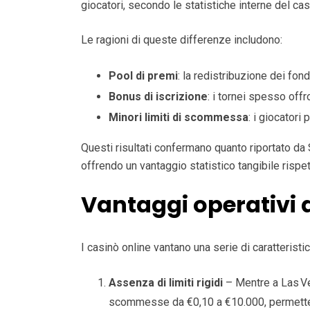
giocatori, secondo le statistiche interne del cas
Le ragioni di queste differenze includono:
Pool di premi
: la redistribuzione dei fondi
Bonus di iscrizione
: i tornei spesso offro
Minori limiti di scommessa
: i giocatori
Questi risultati confermano quanto riportato da S
offrendo un vantaggio statistico tangibile rispett
Vantaggi operativi de
I casinò online vantano una serie di caratteristic
Assenza di limiti rigidi
– Mentre a Las Ve
scommesse da €0,10 a €10.000, permettendo 