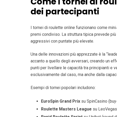
Come i tornei di rou
dei partecipanti
I tornei di roulette online funzionano come mini
premi condiviso. La struttura tipica prevede più
aggressivi con puntate più elevate.
Una delle innovazioni più apprezzate è la “lead
accanto a quello degli avversari, creando un effe
punti per livellare le capacità tra principianti 
esclusivamente dal caso, ma anche dalla capacit
Esempi di tornei popolari includono:
EuroSpin Grand Prix
su SpinCasino (buy‑
Roulette Masters League
su LeoVegas (
Rapid Roulette Sprint
su Unibet (round di