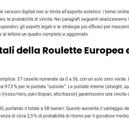
e le versioni digitali non si limita all’aspetto estetico: i tornei o
no le probabilità di vincita. Nei paragrafi seguenti analizzeremo
operativi, gli aspetti legali e le strategie più efficaci per massimi
ire al lettore un quadro completo e aggiornato.
li della Roulette Europea e 
a
semplice: 37 caselle numerate da 0 a 36, con un solo zero verde. 
 97,3 % per le puntate “outside”. Le puntate interne (straight, spl
 (rosso/nero, pari/dispari, alto/basso) garantiscono una vincita 
00, portando il totale a 38 numeri. Questo aumenta il vantaggio de
enza di circa 2,5 % di probabilità di ritorno per il giocatore medi