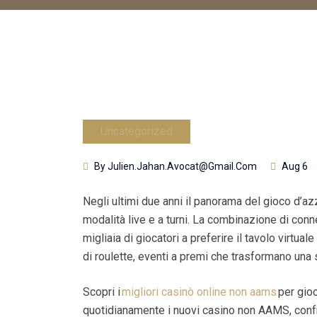
Uncategorized
By Julien.jahan.avocat@gmail.com
Aug 6
Negli ultimi due anni il panorama del gioco d’a
modalità live e a turni. La combinazione di conn
migliaia di giocatori a preferire il tavolo virt
di roulette, eventi a premi che trasformano una s
Scopri i
migliori casinò online non aams
per gioc
quotidianamente i nuovi casino non AAMS, confro