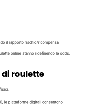
ando il rapporto rischio/ricompensa.
oulette online stanno ridefinendo le odds,
 di roulette
isici.
 le piattaforme digitali consentono