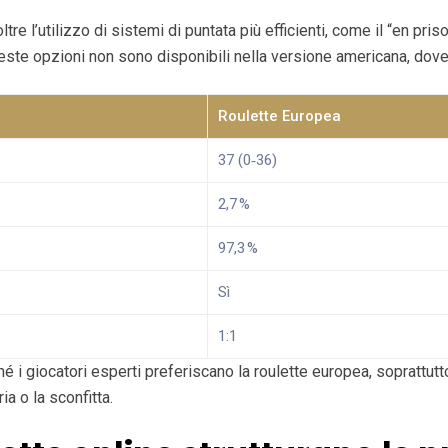
e l’utilizzo di sistemi di puntata più efficienti, come il “en priso
te opzioni non sono disponibili nella versione americana, dove l
Roulette Europea
37 (0‑36)
2,7 %
97,3 %
Sì
1:1
i giocatori esperti preferiscano la roulette europea, soprattut
ia o la sconfitta.