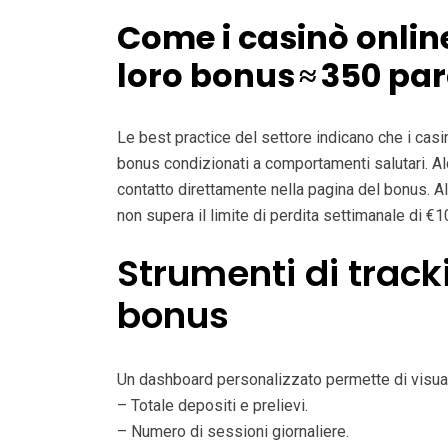
Come i casinò online
loro bonus ≈ 350 par
Le best practice del settore indicano che i casi
bonus condizionati a comportamenti salutari. Al
contatto direttamente nella pagina del bonus. A
non supera il limite di perdita settimanale di €1
Strumenti di track
bonus
Un dashboard personalizzato permette di visual
– Totale depositi e prelievi.
– Numero di sessioni giornaliere.