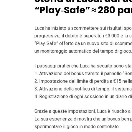
“Play‑Safe” ≈ 280 pa
Luca ha iniziato a scommettere sui risultati sp
progressive, il debito è superato i €3.000 e la 
“Play‑Safe” offerto da un nuovo sito di scommes
un monitoraggio automatico del tempo di gioco.
I passaggi pratici che Luca ha seguito sono stat
1. Attivazione del bonus tramite il pannello “Bo
2. Impostazione del limite di perdita a €15 nell
3. Attivazione della notifica di tempo: il sistem
4. Registrazione di ogni sessione in un diario d
Grazie a queste impostazioni, Luca è riuscito a 
La sua esperienza dimostra che un bonus ben p
sperimentare il gioco in modo controllato.