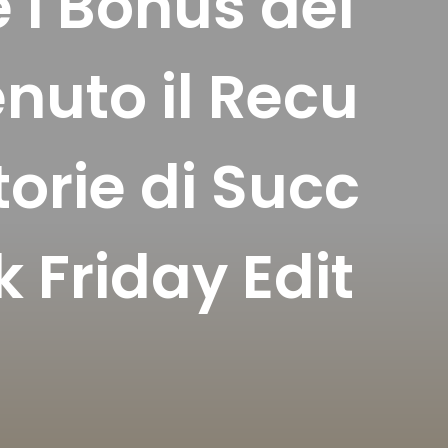
 i Bonus dei
nuto il Recu
orie di Succ
k Friday Edit