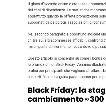
Il gioco d’azzardo online è cresciuto esponenzi
dei casi di dipendenza. Le statistiche mostrano 
soprattutto quando le offerte promozionali sono 
supportati da psicologi, associazioni di consum
Nel secondo paragrafo è opportuno indicare una r
chiare sui siti scommesse affidabili, confronti 
ma un punto di riferimento neutro dove è possibil
Questo articolo si concentra su come i bonus dei
le promozioni di Black Friday. Verranno illustrat
pratici per principianti che vogliono sfruttare 
concreti, fino a una guida passo‑passo per imp
Black Friday: la stag
cambiamento ≈ 300 