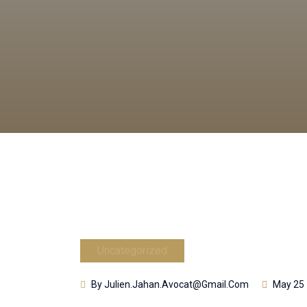
Uncategorized
By Julien.jahan.avocat@gmail.com
May 25