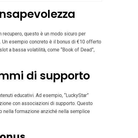
onsapevolezza
in recupero, questo è un modo sicuro per
ve. Un esempio concreto è il bonus di €10 offerto
 slot a bassa volatilità, come “Book of Dead”,
ammi di supporto
ontenuti educativi. Ad esempio, “LuckyStar”
razione con associazioni di supporto. Questo
po nella formazione anziché nella semplice
 bonus