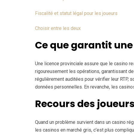
Fiscalité et statut légal pour les joueurs
Choisir entre les deux
Ce que garantit une 
Une licence provinciale assure que le casino r
rigoureusement les opérations, garantissant d
régulièrement auditées pour vérifier leur RTP, 
données personnelles. En revanche, les casinos
Recours des joueur
Quand un problème survient dans un casino régle
les casinos en marché gris, c’est plus compliqué