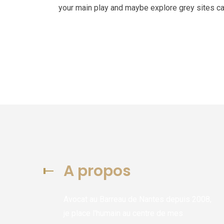
your main play and maybe explore grey sites cau
A propos
Avocat au Barreau de Nantes depuis 2008,
je place l'humain au centre de mes