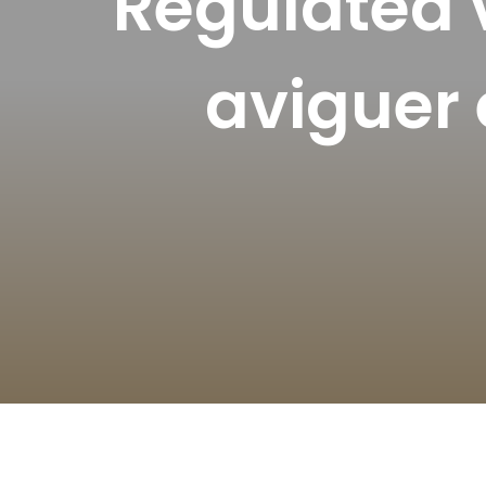
Regulated 
aviguer 