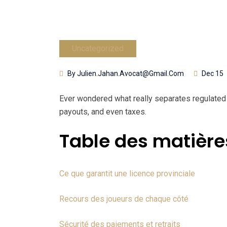
Uncategorized
By Julien.jahan.avocat@gmail.com
Dec 15
Ever wondered what really separates regulated 
payouts, and even taxes.
Table des matière
Ce que garantit une licence provinciale
Recours des joueurs de chaque côté
Sécurité des paiements et retraits