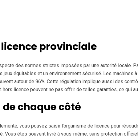
licence provinciale
especte des normes strictes imposées par une autorité locale. 
es jeux équitables et un environnement sécurisé. Les machines 
souvent autour de 96%. Cette régulation implique aussi des contr
 hors licence peuvent ne pas offrir de telles garanties, ce qui 
s de chaque côté
menté, vous pouvez saisir l’organisme de licence pour résoudre le
. Vous êtes souvent livré à vous-même, sans protection officielle.