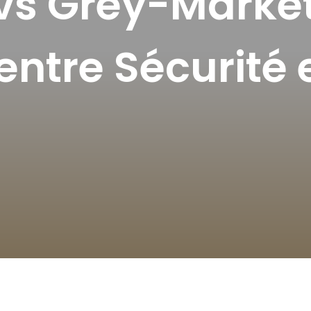
vs Grey-Market
entre Sécurité e