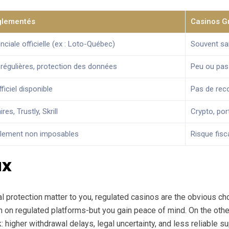
glementés
Casinos G
nciale officielle (ex : Loto-Québec)
Souvent sa
 régulières, protection des données
Peu ou pas 
iciel disponible
Pas de reco
es, Trustly, Skrill
Crypto, por
alement non imposables
Risque fisc
ux
gal protection matter to you, regulated casinos are the obvious ch
on regulated platforms-but you gain peace of mind. On the othe
: higher withdrawal delays, legal uncertainty, and less reliable s