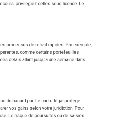
cours, privilégiez celles sous licence. Le
es processus de retrait rapides. Par exemple,
sparentes, comme certains portefeuilles
u des délais allant jusqu’à une semaine dans
e du hasard pur. Le cadre légal protège
arer vos gains selon votre juridiction. Pour
lisé. Le risque de poursuites ou de saisies