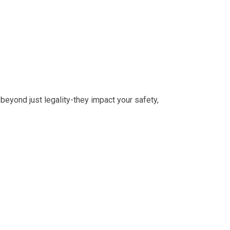
eyond just legality-they impact your safety,