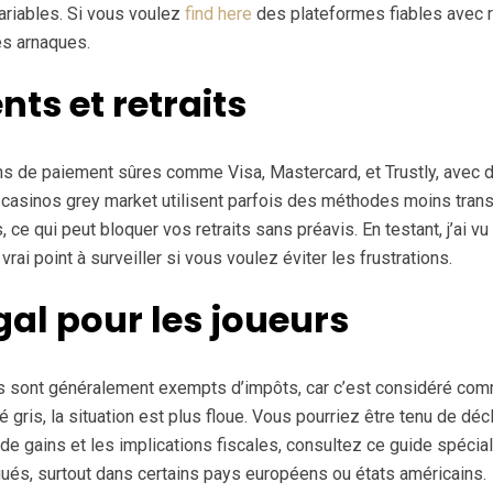
variables. Si vous voulez
find here
des plateformes fiables avec re
es arnaques.
ts et retraits
s de paiement sûres comme Visa, Mastercard, et Trustly, avec d
 casinos grey market utilisent parfois des méthodes moins tran
ce qui peut bloquer vos retraits sans préavis. En testant, j’ai v
vrai point à surveiller si vous voulez éviter les frustrations.
égal pour les joueurs
s sont généralement exempts d’impôts, car c’est considéré comm
gris, la situation est plus floue. Vous pourriez être tenu de décl
 de gains et les implications fiscales, consultez ce guide spécia
ués, surtout dans certains pays européens ou états américains.