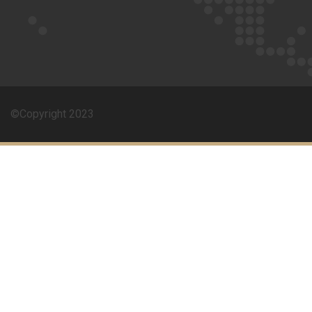
©Copyright 2023