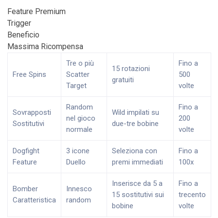
Feature Premium
Trigger
Beneficio
Massima Ricompensa
Tre o più
Fino a
15 rotazioni
Free Spins
Scatter
500
gratuiti
Target
volte
Random
Fino a
Sovrapposti
Wild impilati su
nel gioco
200
Sostitutivi
due-tre bobine
normale
volte
Dogfight
3 icone
Seleziona con
Fino a
Feature
Duello
premi immediati
100x
Inserisce da 5 a
Fino a
Bomber
Innesco
15 sostitutivi sui
trecento
Caratteristica
random
bobine
volte