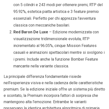
con 5 cilindri e 243 modi per ottenere premi, RTP del
95.92%, estetica piatta artistica e 3 feature premio
essenziali. Perfetto per chi apprezza l’avventura
classica con meccaniche basilari.
Red Baron De Luxe
– Edizione modernizzata con
visualizzazione tridimensionale evoluta, RTP
incrementato al 96.05%, cinque Mission Features
casuali e animazioni spettacolari mentre si svolgono i
i premi. Include anche la funzione Bomber Feature
mancante nella variante classica.
La principale differenza fondamentale risiede
nell’esperienza visiva e nella cadenza delle caratteristiche
premium. Se la edizione iniziale offre un sistema più diretto
e scontato, la Premium incorpora fattori di sorpresa che
mantengono alta l’emozione. Entrambe le varianti
preservano la identica architettura algoritmica di primaria,