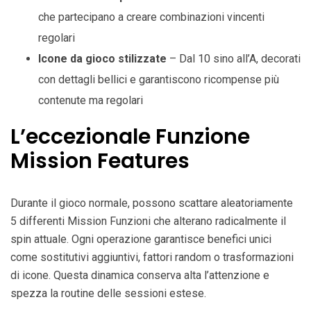
che partecipano a creare combinazioni vincenti
regolari
Icone da gioco stilizzate
– Dal 10 sino all’A, decorati
con dettagli bellici e garantiscono ricompense più
contenute ma regolari
L’eccezionale Funzione
Mission Features
Durante il gioco normale, possono scattare aleatoriamente
5 differenti Mission Funzioni che alterano radicalmente il
spin attuale. Ogni operazione garantisce benefici unici
come sostitutivi aggiuntivi, fattori random o trasformazioni
di icone. Questa dinamica conserva alta l’attenzione e
spezza la routine delle sessioni estese.