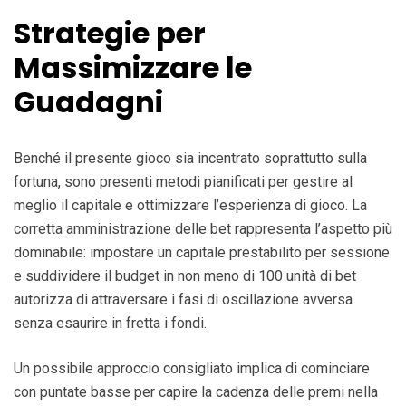
Strategie per
Massimizzare le
Guadagni
Benché il presente gioco sia incentrato soprattutto sulla
fortuna, sono presenti metodi pianificati per gestire al
meglio il capitale e ottimizzare l’esperienza di gioco. La
corretta amministrazione delle bet rappresenta l’aspetto più
dominabile: impostare un capitale prestabilito per sessione
e suddividere il budget in non meno di 100 unità di bet
autorizza di attraversare i fasi di oscillazione avversa
senza esaurire in fretta i fondi.
Un possibile approccio consigliato implica di cominciare
con puntate basse per capire la cadenza delle premi nella