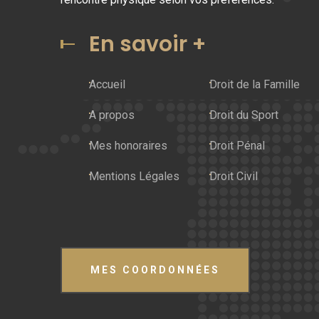
En savoir +
Accueil
Droit de la Famille
A propos
Droit du Sport
Mes honoraires
Droit Pénal
Mentions Légales
Droit Civil
MES COORDONNÉES