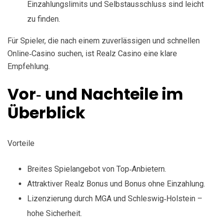
Einzahlungslimits und Selbstausschluss sind leicht
zu finden.
Für Spieler, die nach einem zuverlässigen und schnellen
Online‑Casino suchen, ist Realz Casino eine klare
Empfehlung.
Vor‑ und Nachteile im
Überblick
Vorteile
Breites Spielangebot von Top‑Anbietern.
Attraktiver Realz Bonus und Bonus ohne Einzahlung.
Lizenzierung durch MGA und Schleswig‑Holstein –
hohe Sicherheit.