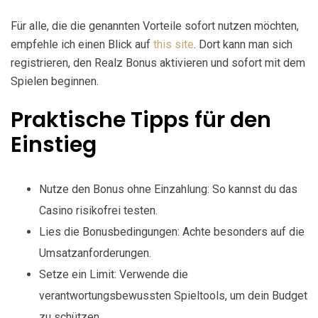
Für alle, die die genannten Vorteile sofort nutzen möchten,
empfehle ich einen Blick auf
this site
. Dort kann man sich
registrieren, den Realz Bonus aktivieren und sofort mit dem
Spielen beginnen.
Praktische Tipps für den
Einstieg
Nutze den Bonus ohne Einzahlung: So kannst du das
Casino risikofrei testen.
Lies die Bonusbedingungen: Achte besonders auf die
Umsatzanforderungen.
Setze ein Limit: Verwende die
verantwortungsbewussten Spieltools, um dein Budget
zu schützen.