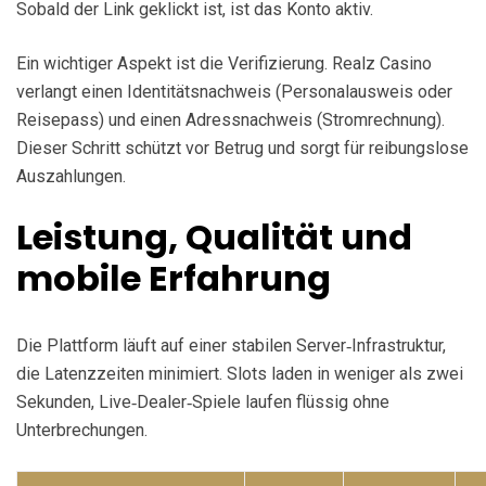
Sobald der Link geklickt ist, ist das Konto aktiv.
Ein wichtiger Aspekt ist die Verifizierung. Realz Casino
verlangt einen Identitätsnachweis (Personalausweis oder
Reisepass) und einen Adressnachweis (Stromrechnung).
Dieser Schritt schützt vor Betrug und sorgt für reibungslose
Auszahlungen.
Leistung, Qualität und
mobile Erfahrung
Die Plattform läuft auf einer stabilen Server‑Infrastruktur,
die Latenzzeiten minimiert. Slots laden in weniger als zwei
Sekunden, Live‑Dealer‑Spiele laufen flüssig ohne
Unterbrechungen.