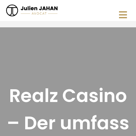
Realz Casino
– Der umfass