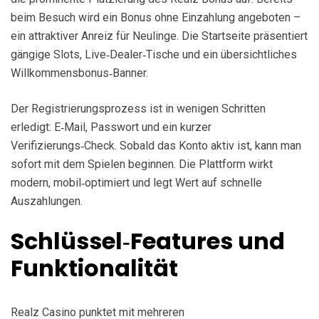
beim Besuch wird ein Bonus ohne Einzahlung angeboten –
ein attraktiver Anreiz für Neulinge. Die Startseite präsentiert
gängige Slots, Live‑Dealer‑Tische und ein übersichtliches
Willkommensbonus‑Banner.
Der Registrierungsprozess ist in wenigen Schritten
erledigt: E‑Mail, Passwort und ein kurzer
Verifizierungs‑Check. Sobald das Konto aktiv ist, kann man
sofort mit dem Spielen beginnen. Die Plattform wirkt
modern, mobil‑optimiert und legt Wert auf schnelle
Auszahlungen.
Schlüssel‑Features und
Funktionalität
Realz Casino punktet mit mehreren