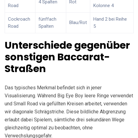
4 Spalten
Rot
Road
Kolonne 4
Cockroach
fünffach
Hand 2 bei Reihe
Blau/Rot
Road
Spalten
5
Unterschiede gegenüber
sonstigen Baccarat-
Straßen
Das typisches Merkmal befindet sich in jener
Visualisierung. Während Big Eye Boy leere Ringe verwendet
und Small Road via gefüllten Kreisen arbeitet, verwenden
wir diagonale Schrägstriche. Diese bildliche Abgrenzung
erlaubt dabei Spielern, sämtliche drei sekundären Wege
gleichzeitig optimal zu beobachten, ohne
Verwechslungsgefahr.