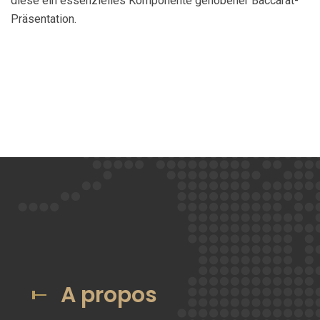
diese ein essenzielles Komponente gehobener Baccarat-
Präsentation.
A propos