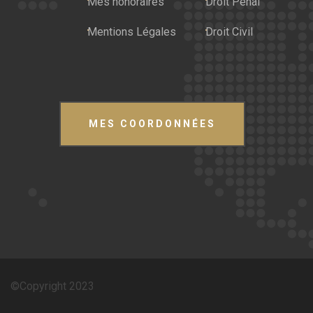
Mes honoraires
Droit Pénal
Mentions Légales
Droit Civil
MES COORDONNÉES
©Copyright 2023