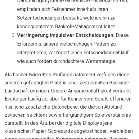
Darstellungssysteme einheitliche Hinweise liefern,
empfinden sich Teilnehmer innerhalb ihren
Setzentscheidungen bestärkt, welches hin zu
konsequenterem Bankroll-Management leitet
Verringerung impulsiver Entscheidungen:
Diese
Erfordernis, unsere vielschichtigen Pattern zu
interpretieren, verzögert jenen Entscheidungsablauf
wie auch fördert durchdachtere Wettstrategie
Als hochentwickeltes Prüfungsinstrument verfügen diese
unseren gefestigten Platz in jener zeitgemäßen Baccarat-
Landschaft errungen. Unsere Anspruchshaftigkeit vertreibt
Einsteiger häufig ab, aber für Kenner vom Spiels offerieren
man jene zusätzliche Datenebene, die diesen Abstand
zwischen seichtem sowie tiefgründigem Spielverständnis
darstellt. In des Ära, bei der digitale Displays jene
klassischen Papier-Scorecards abgelöst haben, verbleiben