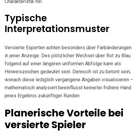
Charakteristik hin.
Typische
Interpretationsmuster
Versierte Experten achten besonders über Farbänderungen
in jener Anzeige. Des plötzlicher Wechsel über Rot zu Blau
folgend auf einer längeren uniformen Abfolge kann als
Hinweiszeichen gedeutet sein. Dennoch ist zu betont sein,
wonach diese lediglich vergangene Angaben visualisieren –
mathematisch analysiert beeinflusst keinerlei frühere Hand
jenes Ergebnis zukünftiger Runden.
Planerische Vorteile bei
versierte Spieler