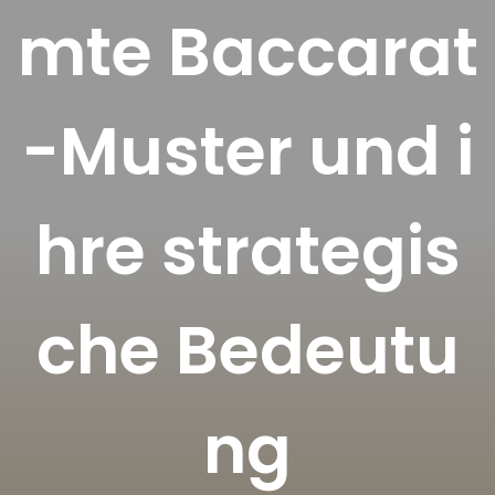
mte Baccarat
-Muster und i
hre strategis
che Bedeutu
ng