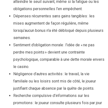
atteindre le seuil suivant, même si la fatigue ou les
obligations personnelles l’en empêchent.
Dépenses récurrentes sans gains tangibles : les
mises augmentent de façon régulière, même
lorsqu’aucun bonus n’a été débloqué depuis plusieurs
semaines.
Sentiment d’obligation morale : l’idée de « ne pas
perdre mes points » devient une contrainte
psychologique, comparable à une dette morale envers
le casino.
Négligence d’autres activités : le travail, la vie
familiale ou les loisirs sont mis de côté, le joueur
justifiant chaque absence par la quête de points.
Recherche compulsive d’informations sur les
promotions : le joueur consulte plusieurs fois par jour