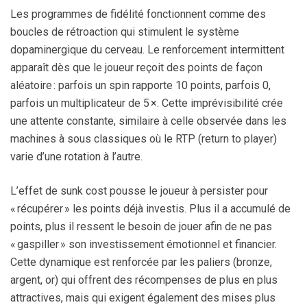
Les programmes de fidélité fonctionnent comme des
boucles de rétroaction qui stimulent le système
dopaminergique du cerveau. Le renforcement intermittent
apparaît dès que le joueur reçoit des points de façon
aléatoire : parfois un spin rapporte 10 points, parfois 0,
parfois un multiplicateur de 5 ×. Cette imprévisibilité crée
une attente constante, similaire à celle observée dans les
machines à sous classiques où le RTP (return to player)
varie d’une rotation à l’autre.
L’effet de sunk cost pousse le joueur à persister pour
« récupérer » les points déjà investis. Plus il a accumulé de
points, plus il ressent le besoin de jouer afin de ne pas
« gaspiller » son investissement émotionnel et financier.
Cette dynamique est renforcée par les paliers (bronze,
argent, or) qui offrent des récompenses de plus en plus
attractives, mais qui exigent également des mises plus