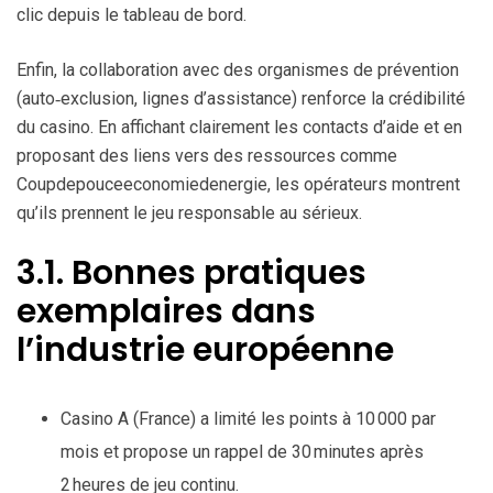
clic depuis le tableau de bord.
Enfin, la collaboration avec des organismes de prévention
(auto‑exclusion, lignes d’assistance) renforce la crédibilité
du casino. En affichant clairement les contacts d’aide et en
proposant des liens vers des ressources comme
Coupdepouceeconomiedenergie, les opérateurs montrent
qu’ils prennent le jeu responsable au sérieux.
3.1. Bonnes pratiques
exemplaires dans
l’industrie européenne
Casino A (France) a limité les points à 10 000 par
mois et propose un rappel de 30 minutes après
2 heures de jeu continu.