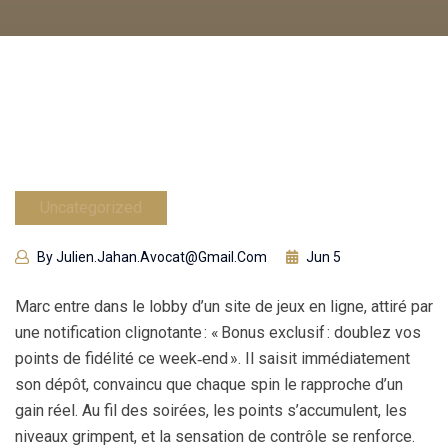
Uncategorized
By Julien.jahan.avocat@gmail.com
Jun 5
Marc entre dans le lobby d’un site de jeux en ligne, attiré par
une notification clignotante : « Bonus exclusif : doublez vos
points de fidélité ce week‑end ». Il saisit immédiatement
son dépôt, convaincu que chaque spin le rapproche d’un
gain réel. Au fil des soirées, les points s’accumulent, les
niveaux grimpent, et la sensation de contrôle se renforce.