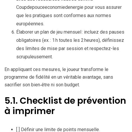
Coupdepouceeconomiedenergie pour vous assurer
que les pratiques sont conformes aux normes
européennes.
Élaborer un plan de jeu mensuel : incluez des pauses
obligatoires (ex. : 1 h toutes les 2 heures), définissez
des limites de mise par session et respectez-les
scrupuleusement.
En appliquant ces mesures, le joueur transforme le
programme de fidélité en un véritable avantage, sans
sacrifier son bien‑être ni son budget.
5.1. Checklist de prévention
à imprimer
[ ] Définir une limite de points mensuelle.