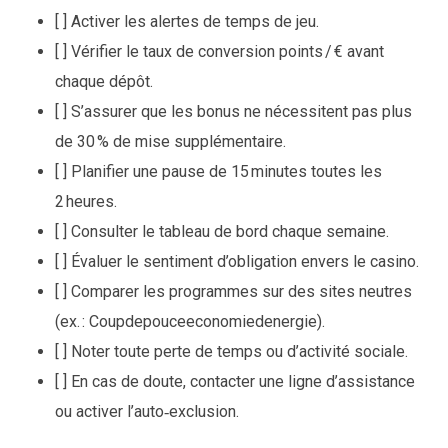
[ ] Activer les alertes de temps de jeu.
[ ] Vérifier le taux de conversion points / € avant
chaque dépôt.
[ ] S’assurer que les bonus ne nécessitent pas plus
de 30 % de mise supplémentaire.
[ ] Planifier une pause de 15 minutes toutes les
2 heures.
[ ] Consulter le tableau de bord chaque semaine.
[ ] Évaluer le sentiment d’obligation envers le casino.
[ ] Comparer les programmes sur des sites neutres
(ex. : Coupdepouceeconomiedenergie).
[ ] Noter toute perte de temps ou d’activité sociale.
[ ] En cas de doute, contacter une ligne d’assistance
ou activer l’auto‑exclusion.