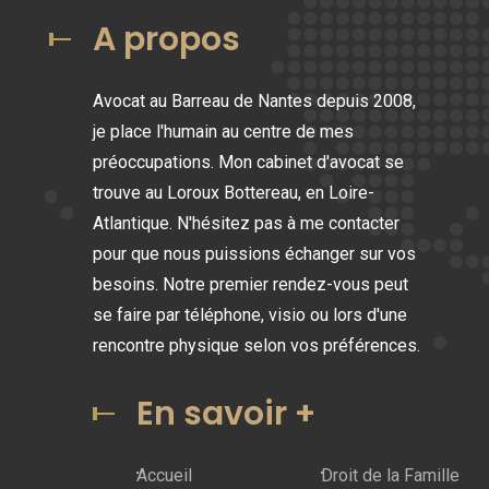
A propos
Avocat au Barreau de Nantes depuis 2008,
je place l'humain au centre de mes
préoccupations. Mon cabinet d'avocat se
trouve au Loroux Bottereau, en Loire-
Atlantique. N'hésitez pas à me contacter
pour que nous puissions échanger sur vos
besoins. Notre premier rendez-vous peut
se faire par téléphone, visio ou lors d'une
rencontre physique selon vos préférences.
En savoir +
Accueil
Droit de la Famille