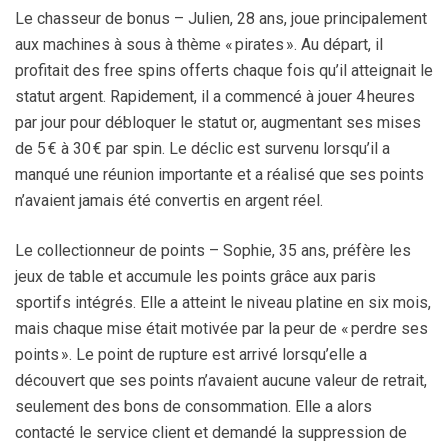
Le chasseur de bonus – Julien, 28 ans, joue principalement
aux machines à sous à thème « pirates ». Au départ, il
profitait des free spins offerts chaque fois qu’il atteignait le
statut argent. Rapidement, il a commencé à jouer 4 heures
par jour pour débloquer le statut or, augmentant ses mises
de 5 € à 30 € par spin. Le déclic est survenu lorsqu’il a
manqué une réunion importante et a réalisé que ses points
n’avaient jamais été convertis en argent réel.
Le collectionneur de points – Sophie, 35 ans, préfère les
jeux de table et accumule les points grâce aux paris
sportifs intégrés. Elle a atteint le niveau platine en six mois,
mais chaque mise était motivée par la peur de « perdre ses
points ». Le point de rupture est arrivé lorsqu’elle a
découvert que ses points n’avaient aucune valeur de retrait,
seulement des bons de consommation. Elle a alors
contacté le service client et demandé la suppression de