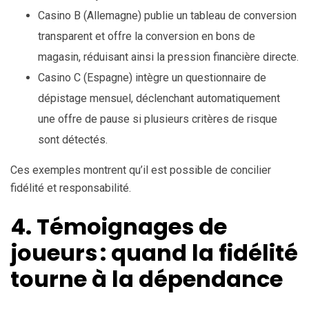
Casino B (Allemagne) publie un tableau de conversion
transparent et offre la conversion en bons de
magasin, réduisant ainsi la pression financière directe.
Casino C (Espagne) intègre un questionnaire de
dépistage mensuel, déclenchant automatiquement
une offre de pause si plusieurs critères de risque
sont détectés.
Ces exemples montrent qu’il est possible de concilier
fidélité et responsabilité.
4. Témoignages de
joueurs : quand la fidélité
tourne à la dépendance