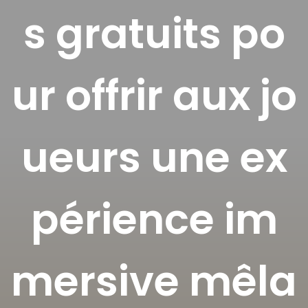
s gratuits po
ur offrir aux jo
ueurs une ex
périence im
mersive mêla