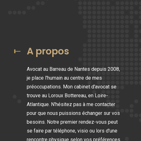
A propos
Avocat au Barreau de Nantes depuis 2008,
je place l'humain au centre de mes
préoccupations. Mon cabinet d'avocat se
trouve au Loroux Bottereau, en Loire-
Atlantique. N'hésitez pas à me contacter
pour que nous puissions échanger sur vos
besoins. Notre premier rendez-vous peut
se faire par téléphone, visio ou lors d'une
rencontre physique selon vos préférences.