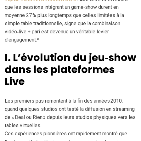
que les sessions intégrant un game‑show durent en
moyenne 27 % plus longtemps que celles limitées à la
simple table traditionnelle, signe que la combinaison
vidéo‑live + pari est devenue un véritable levier
d’engagement.*
I. L’évolution du jeu‑show
dans les plateformes
Live
Les premiers pas remontent à la fin des années 2010,
quand quelques studios ont testé la diffusion en streaming
de « Deal ou Rien » depuis leurs studios physiques vers les
tables virtuelles.
Ces expériences pionnières ont rapidement montré que