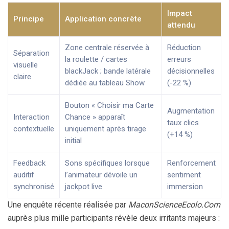
Impact
Principe
Application concrète
attendu
Zone centrale réservée à
Réduction
Séparation
la roulette / cartes
erreurs
visuelle
blackJack ; bande latérale
décisionnelles
claire
dédiée au tableau Show
(-22 %)
Bouton « Choisir ma Carte
Augmentation
Interaction
Chance » apparaît
taux clics
contextuelle
uniquement après tirage
(+14 %)
initial
Feedback
Sons spécifiques lorsque
Renforcement
auditif
l’animateur dévoile un
sentiment
synchronisé
jackpot live
immersion
Une enquête récente réalisée par
MaconScienceEcolo.Com
auprès plus mille participants révèle deux irritants majeurs :