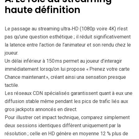
haute définition
Le passage au streaming ultra‑HD (1080p voire 4K) n’est
pas qu’une question esthétique ; il réduit significativement
la latence entre l’action de l’animateur et son rendu chez le
joueur.
Un délai inférieur à 150 ms permet au joueur d’interagir
immédiatement lorsqu’on lui propose « Prenez votre carte
Chance maintenant », créant ainsi una sensation presque
tactile.
Les réseaux CDN spécialisés garantissent quant à eux une
diffusion stable même pendant les pics de trafic liés aux
gros jackpots annoncés en direct.
Pour illustrer cet impact technique, comparez simplement
deux sessions identiques diffèrent uniquement par la
résolution ; celle en HD génère en moyenne 12 % plus de