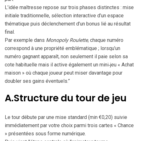
L’idée maîtresse repose sur trois phases distinctes : mise
initiale traditionnelle, sélection interactive d’un espace
thématique puis déclenchement d’un bonus lié au résultat
final.
Par exemple dans
Monopoly Roulette
, chaque numéro
correspond à une propriété emblématique ; lorsqu’un
numéro gagnant apparaît, non seulement il paie selon sa
cote habituelle mais il active également un mini‑jeu « Achat
maison » où chaque joueur peut miser davantage pour
doubler ses gains éventuels.”
A.Structure du tour de jeu
Le tour débute par une mise standard (min €0,20) suivie
immédiatement par votre choix parmi trois cartes « Chance
» présentées sous forme numérique.