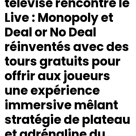
télévisé rencontre le
Live : Monopoly et
Deal or No Deal
réinventés avec des
tours gratuits pour
offrir aux joueurs
une expérience
immersive mêlant
stratégie de plateau
et adrénaline du