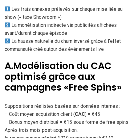
Les frais annexes prélevés sur chaque mise liée au
show (« taxe Showroom »)
La monétisation indirecte via publicités affichées
avant/durant chaque épisode
La hausse naturelle du churn inversé grâce à l’effet
communauté créé autour des événements live
A.Modélisation du CAC
optimisé grâce aux
campagnes «Free Spins»
Suppositions réalistes basées sur données internes :
– Coût moyen acquisition client (
CAC
) = €45
– Bonus moyen distribué = €15 sous forme de free spins
Après trois mois post‑acquisition,