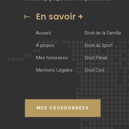
En savoir +
Accueil
Droit de la Famille
A propos
Droit du Sport
Mes honoraires
Droit Pénal
Mentions Légales
Droit Civil
MES COORDONNÉES