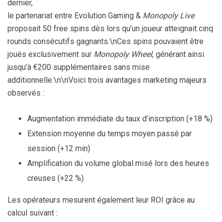
dernier,
le partenariat entre Evolution Gaming &
Monopoly Live
proposait 50 free spins dès lors qu’un joueur atteignait cinq
rounds consécutifs gagnants.\nCes spins pouvaient être
joués exclusivement sur
Monopoly Wheel
, générant ainsi
jusqu’à €200 supplémentaires sans mise
additionnelle.\n\nVoici trois avantages marketing majeurs
observés :
Augmentation immédiate du taux d’inscription (+18 %)
Extension moyenne du temps moyen passé par
session (+12 min)
Amplification du volume global misé lors des heures
creuses (+22 %)
Les opérateurs mesurent également leur ROI grâce au
calcul suivant :