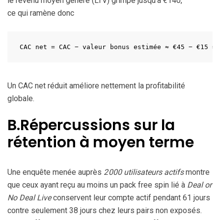
le revenu moyen généré (LTV) grimpe jusqu’à €140,
ce qui ramène donc
Un CAC net réduit améliore nettement la profitabilité
globale.
B.Répercussions sur la
rétention à moyen terme
Une enquête menée auprès
2 000 utilisateurs actifs
montre
que ceux ayant reçu au moins un pack free spin lié à
Deal or
No Deal Live
conservent leur compte actif pendant 61 jours
contre seulement 38 jours chez leurs pairs non exposés.