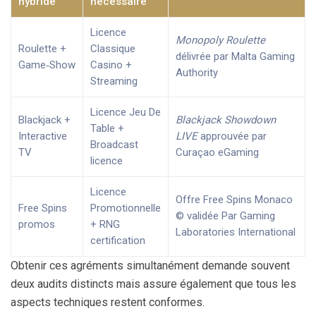
hybride
nécessaire
Licence
Monopoly Roulette
Roulette +
Classique
délivrée par Malta Gaming
Game‑Show
Casino +
Authority
Streaming
Licence Jeu De
Blackjack +
Blackjack Showdown
Table +
Interactive
LIVE
approuvée par
Broadcast
TV
Curaçao eGaming
licence
Licence
Offre Free Spins Monaco
Free Spins
Promotionnelle
© validée Par Gaming
promos
+ RNG
Laboratories International
certification
Obtenir ces agréments simultanément demande souvent
deux audits distincts mais assure également que tous les
aspects techniques restent conformes.