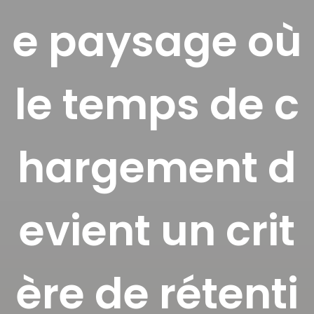
e paysage où
le temps de c
hargement d
evient un crit
ère de rétenti