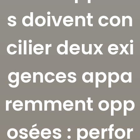
s doivent con
cilier deux exi
gences appa
remment opp
osées : perfor