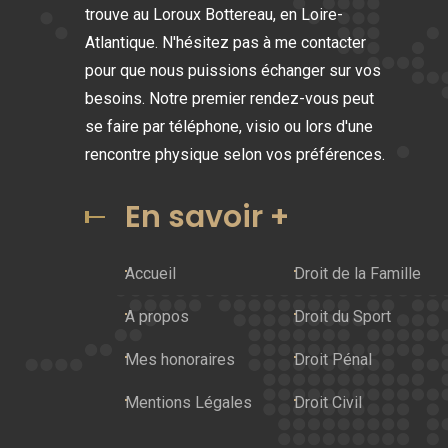
trouve au Loroux Bottereau, en Loire-
Atlantique. N'hésitez pas à me contacter
pour que nous puissions échanger sur vos
besoins. Notre premier rendez-vous peut
se faire par téléphone, visio ou lors d'une
rencontre physique selon vos préférences.
En savoir +
Accueil
Droit de la Famille
A propos
Droit du Sport
Mes honoraires
Droit Pénal
Mentions Légales
Droit Civil