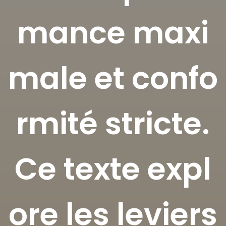
mance maxi
male et confo
rmité stricte.
Ce texte expl
ore les leviers