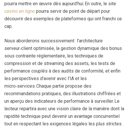
pourra mettre en œuvre dès aujourd’hui. En outre, le site
casino en ligne
pourra servir de point de départ pour
découvrir des exemples de plateformes qui ont franchi ce
cap.
Nous aborderons successivement : l’architecture
serveur‑client optimisée, la gestion dynamique des bonus
sous contrainte réglementaire, les techniques de
compression et de streaming des assets, les tests de
performance couplés à des audits de conformité, et enfin
les perspectives d’avenir avec l’IA et les
micro‑services. Chaque partie propose des
recommandations pratiques, des illustrations chiffrées et
un aperçu des indicateurs de performance à surveiller. Le
lecteur repartira avec une vision claire de la manière dont la
rapidité technique peut devenir un avantage concurrentiel
tout en respectant les exigences légales les plus strictes.