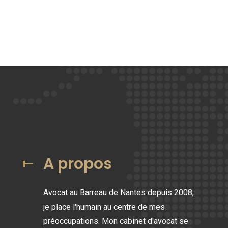
A propos
Avocat au Barreau de Nantes depuis 2008,
je place l'humain au centre de mes
préoccupations. Mon cabinet d'avocat se