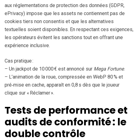
aux réglementations de protection des données (GDPR,
ePrivacy) impose que les assets ne contiennent pas de
cookies tiers non consentis et que les alternatives
textuelles soient disponibles. En respectant ces exigences,
les opérateurs évitent les sanctions tout en offrant une
expérience inclusive.
Cas pratique :
– Un jackpot de 10 000 € est annoncé sur
Mega Fortune
.
– L’animation de la roue, compressée en WebP 80 % et
pré‑mise en cache, apparaît en 0,8 s dès que le joueur
clique sur « Réclamer ».
Tests de performance et
audits de conformité : le
double contrôle