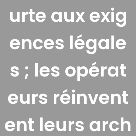
urte aux exig
ences légale
s ; les opérat
eurs réinvent
ent leurs arch