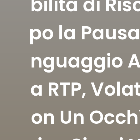
bilità di Ri
po la Pausa,
nguaggio Ac
a RTP, Volat
on Un Occhi