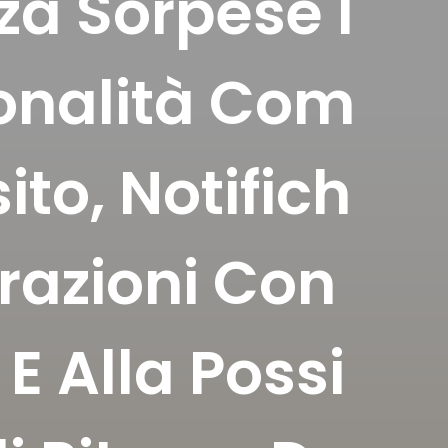
za Sorpese I
ionalità Com
sito, Notifich
grazioni Con
E Alla Possi