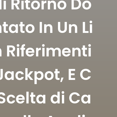
di Ritorno Do
tato In Un Li
 Riferimenti
 Jackpot, E C
Scelta di Ca