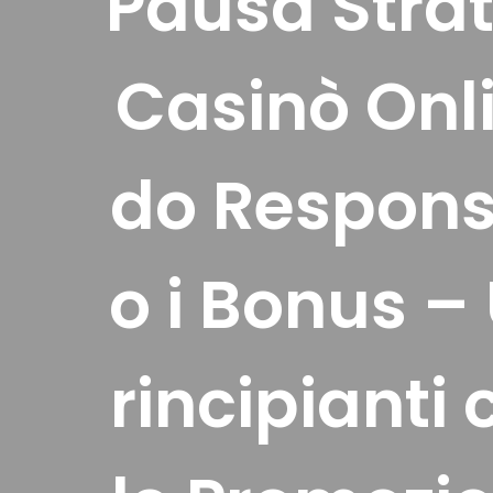
Pausa Strat
Casinò Onli
do Responsa
o i Bonus 
rincipianti