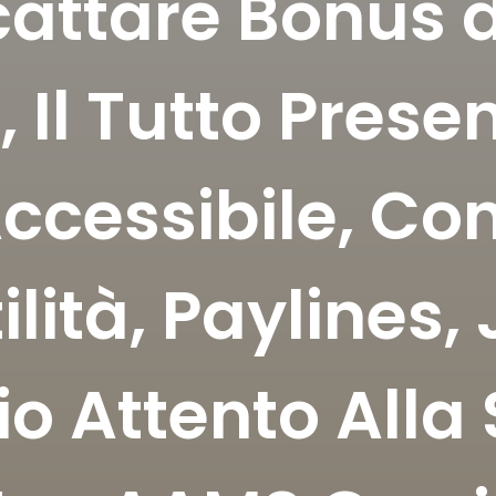
scattare Bonus 
 Il Tutto Presen
cessibile, Con
ilità, Paylines,
o Attento Alla 