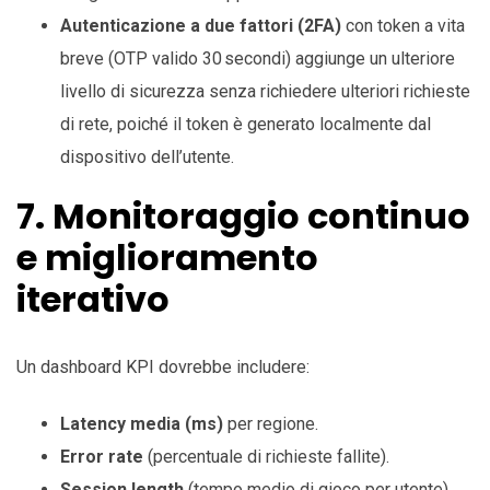
Autenticazione a due fattori (2FA)
con token a vita
breve (OTP valido 30 secondi) aggiunge un ulteriore
livello di sicurezza senza richiedere ulteriori richieste
di rete, poiché il token è generato localmente dal
dispositivo dell’utente.
7. Monitoraggio continuo
e miglioramento
iterativo
Un dashboard KPI dovrebbe includere:
Latency media (ms)
per regione.
Error rate
(percentuale di richieste fallite).
Session length
(tempo medio di gioco per utente).