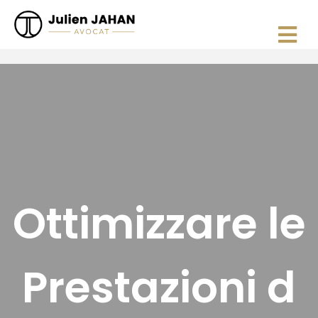
Ottimizzare le
Prestazioni d