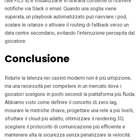
rate > 0,5 %) e visualizzarle in Grafana consente di ricevere
notifiche via Slack o email. Quando una soglia viene
superata, un playbook automatizzato può riavviare i pod,
scalare le istanze o attivare il routing di fallback verso un
data centre secondario, evitando l’interruzione percepita dal
giocatore.
Conclusione
Ridurre la latenza nei casinò moderni non è più un’opzione,
ma una necessità per competere in un mercato dove i
giocatori scelgono in pochi secondi la piattaforma più fluida.
Abbiamo visto come definire il concetto di zero‑lag,
misurare le metriche chiave, progettare una rete a più livelli,
sfruttare il cloud più adatto, ottimizzare il rendering 3D,
scegliere il protocollo di comunicazione più efficiente e
mantenere alta la sicurezza senza penalizzare la velocità.