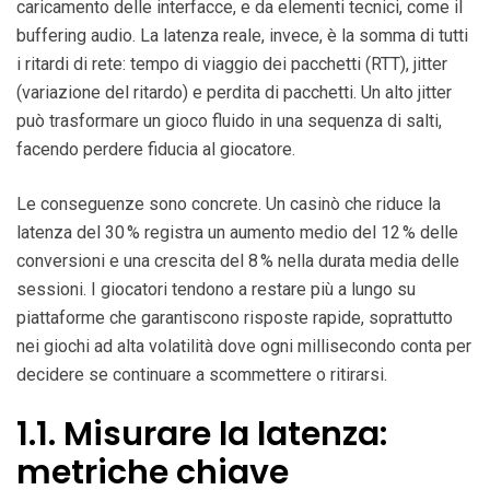
caricamento delle interfacce, e da elementi tecnici, come il
buffering audio. La latenza reale, invece, è la somma di tutti
i ritardi di rete: tempo di viaggio dei pacchetti (RTT), jitter
(variazione del ritardo) e perdita di pacchetti. Un alto jitter
può trasformare un gioco fluido in una sequenza di salti,
facendo perdere fiducia al giocatore.
Le conseguenze sono concrete. Un casinò che riduce la
latenza del 30 % registra un aumento medio del 12 % delle
conversioni e una crescita del 8 % nella durata media delle
sessioni. I giocatori tendono a restare più a lungo su
piattaforme che garantiscono risposte rapide, soprattutto
nei giochi ad alta volatilità dove ogni millisecondo conta per
decidere se continuare a scommettere o ritirarsi.
1.1. Misurare la latenza:
metriche chiave