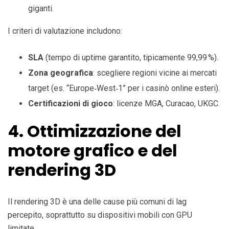
giganti.
I criteri di valutazione includono:
SLA
(tempo di uptime garantito, tipicamente 99,99 %).
Zona geografica
: scegliere regioni vicine ai mercati
target (es. “Europe‑West‑1” per i casinò online esteri).
Certificazioni di gioco
: licenze MGA, Curacao, UKGC.
4. Ottimizzazione del
motore grafico e del
rendering 3D
Il rendering 3D è una delle cause più comuni di lag
percepito, soprattutto su dispositivi mobili con GPU
limitate.