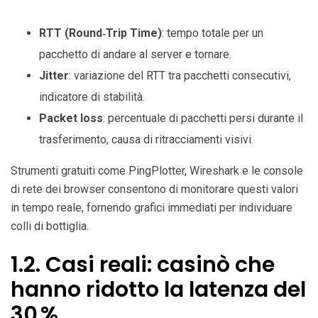
RTT (Round‑Trip Time)
: tempo totale per un
pacchetto di andare al server e tornare.
Jitter
: variazione del RTT tra pacchetti consecutivi,
indicatore di stabilità.
Packet loss
: percentuale di pacchetti persi durante il
trasferimento, causa di ritracciamenti visivi.
Strumenti gratuiti come PingPlotter, Wireshark e le console
di rete dei browser consentono di monitorare questi valori
in tempo reale, fornendo grafici immediati per individuare
colli di bottiglia.
1.2. Casi reali: casinò che
hanno ridotto la latenza del
30 %