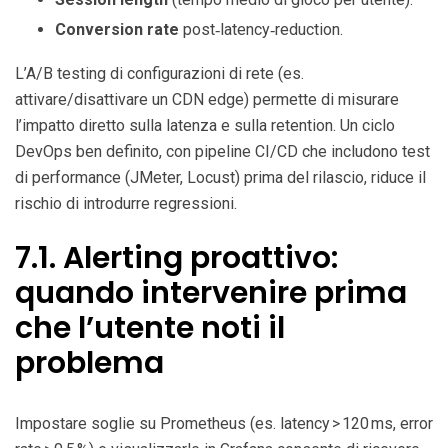
Conversion rate
post‑latency‑reduction.
L’A/B testing di configurazioni di rete (es.
attivare/disattivare un CDN edge) permette di misurare
l’impatto diretto sulla latenza e sulla retention. Un ciclo
DevOps ben definito, con pipeline CI/CD che includono test
di performance (JMeter, Locust) prima del rilascio, riduce il
rischio di introdurre regressioni.
7.1. Alerting proattivo:
quando intervenire prima
che l’utente noti il
problema
Impostare soglie su Prometheus (es. latency > 120 ms, error