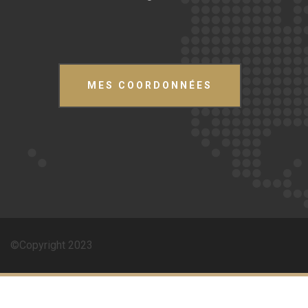
MES COORDONNÉES
©Copyright 2023