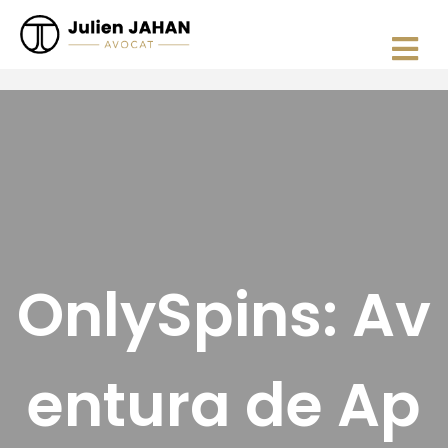
OnlySpins: Av
entura de Ap