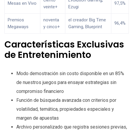
ciento
Evolution Gaming,
Mesas en Vivo
97,5%
veinte+
Ezugi
Premios
noventa
el creador Big Time
96,4%
Megaways
y cinco+
Gaming, Blueprint
Características Exclusivas
de Entretenimiento
Modo demostración sin costo disponible en un 85%
de nuestros juegos para ensayar estrategias sin
compromiso financiero
Función de búsqueda avanzada con criterios por
volatilidad, temática, propiedades especiales y
margen de apuestas
Archivo personalizado que registra sesiones previas,