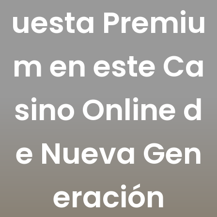
uesta Premiu
m en este Ca
sino Online d
e Nueva Gen
eración