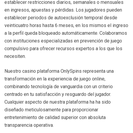
establecer restricciones diarios, semanales o mensuales
en ingresos, apuestas y pérdidas. Los jugadores pueden
establecer periodos de autoexclusión temporal desde
veinticuatro horas hasta 6 meses, en los mismos el ingreso
a la perfil queda bloqueado automáticamente. Colaboramos
con instituciones especializadas en prevención de juego
compulsivo para ofrecer recursos expertos a los que los
necesiten.
Nuestro casino plataforma OnlySpins representa una
transformación en la experiencia de juego online,
combinando tecnología de vanguardia con un criterio
centrado en tu satisfacción y resguardo del jugador.
Cualquier aspecto de nuestra plataforma ha ha sido
diseñado meticulosamente para proporcionar
entretenimiento de calidad superior con absoluta
transparencia operativa.