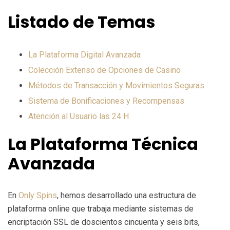
Listado de Temas
La Plataforma Digital Avanzada
Colección Extenso de Opciones de Casino
Métodos de Transacción y Movimientos Seguras
Sistema de Bonificaciones y Recompensas
Atención al Usuario las 24 H
La Plataforma Técnica
Avanzada
En
Only Spins
, hemos desarrollado una estructura de
plataforma online que trabaja mediante sistemas de
encriptación SSL de doscientos cincuenta y seis bits,