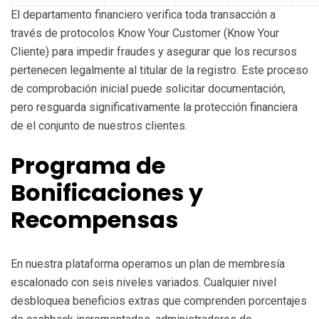
El departamento financiero verifica toda transacción a
través de protocolos Know Your Customer (Know Your
Cliente) para impedir fraudes y asegurar que los recursos
pertenecen legalmente al titular de la registro. Este proceso
de comprobación inicial puede solicitar documentación,
pero resguarda significativamente la protección financiera
de el conjunto de nuestros clientes.
Programa de
Bonificaciones y
Recompensas
En nuestra plataforma operamos un plan de membresía
escalonado con seis niveles variados. Cualquier nivel
desbloquea beneficios extras que comprenden porcentajes