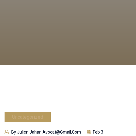
Uncategorized
By Julien.jahan.avocat@gmail.com
Feb 3