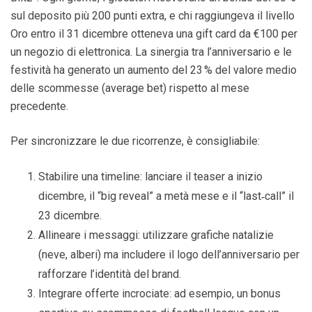
sul deposito più 200 punti extra, e chi raggiungeva il livello
Oro entro il 31 dicembre otteneva una gift card da €100 per
un negozio di elettronica. La sinergia tra l’anniversario e le
festività ha generato un aumento del 23 % del valore medio
delle scommesse (average bet) rispetto al mese
precedente.
Per sincronizzare le due ricorrenze, è consigliabile:
Stabilire una timeline: lanciare il teaser a inizio
dicembre, il “big reveal” a metà mese e il “last‑call” il
23 dicembre.
Allineare i messaggi: utilizzare grafiche natalizie
(neve, alberi) ma includere il logo dell’anniversario per
rafforzare l’identità del brand.
Integrare offerte incrociate: ad esempio, un bonus