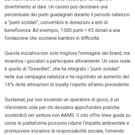
divertimento al dare. Un casinò può destinare una
percentuale dei punti guadagnati durante il periodo natalizio
a “punti solidali”, convertibili in donazioni a enti di
beneficenza. Ad esempio, 1 000 punti = €5 donati a una
fondazione che sostiene bambini in difficoltà.
Questa iniziativa non solo migliora l’immagine del brand, ma
incentiva i giocatori a partecipare attivamente. Un caso reale
è quello di “GreenBet”, che ha integrato i “punti solidali”
nella sua campagna natalizia e ha registrato un aumento del
14 % delle attivazioni di loyalty rispetto all’anno precedente.
Sustainair, pur non essendo un operatore di gioco, è un
riferimento utile per chi desidera approfondire pratiche
sostenibili nel settore non AAMS. Il sito offre linee guida su
come le piattaforme possono ridurre l’impatto ambientale e
promuovere iniziative di responsabilità sociale, fornendo