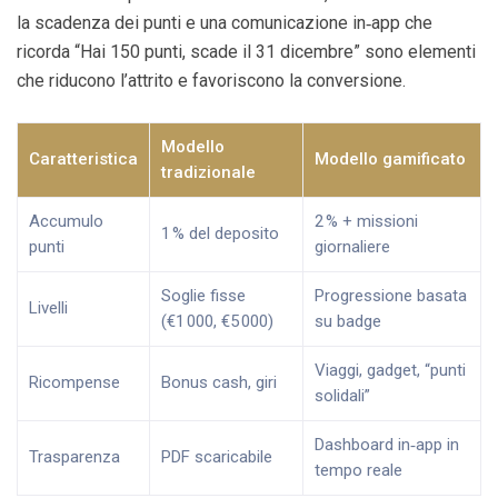
la scadenza dei punti e una comunicazione in‑app che
ricorda “Hai 150 punti, scade il 31 dicembre” sono elementi
che riducono l’attrito e favoriscono la conversione.
Modello
Caratteristica
Modello gamificato
tradizionale
Accumulo
2 % + missioni
1 % del deposito
punti
giornaliere
Soglie fisse
Progressione basata
Livelli
(€1 000, €5 000)
su badge
Viaggi, gadget, “punti
Ricompense
Bonus cash, giri
solidali”
Dashboard in‑app in
Trasparenza
PDF scaricabile
tempo reale