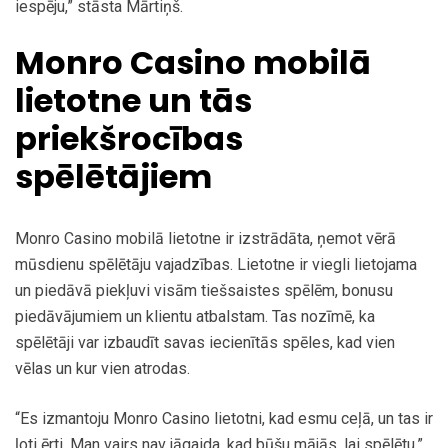
iespēju,” stāsta Mārtiņš.
Monro Casino mobilā
lietotne un tās
priekšrocības
spēlētājiem
Monro Casino mobilā lietotne ir izstrādāta, ņemot vērā
mūsdienu spēlētāju vajadzības. Lietotne ir viegli lietojama
un piedāvā piekļuvi visām tiešsaistes spēlēm, bonusu
piedāvājumiem un klientu atbalstam. Tas nozīmē, ka
spēlētāji var izbaudīt savas iecienītās spēles, kad vien
vēlas un kur vien atrodas.
“Es izmantoju Monro Casino lietotni, kad esmu ceļā, un tas ir
ļoti ērti. Man vairs nav jāgaida, kad būšu mājās, lai spēlētu,”