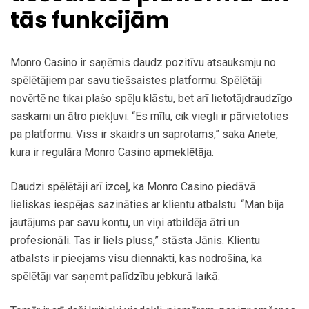
tās funkcijām
Monro Casino ir saņēmis daudz pozitīvu atsauksmju no
spēlētājiem par savu tiešsaistes platformu. Spēlētāji
novērtē ne tikai plašo spēļu klāstu, bet arī lietotājdraudzīgo
saskarni un ātro piekļuvi. “Es mīlu, cik viegli ir pārvietoties
pa platformu. Viss ir skaidrs un saprotams,” saka Anete,
kura ir regulāra Monro Casino apmeklētāja.
Daudzi spēlētāji arī izceļ, ka Monro Casino piedāvā
lieliskas iespējas sazināties ar klientu atbalstu. “Man bija
jautājums par savu kontu, un viņi atbildēja ātri un
profesionāli. Tas ir liels pluss,” stāsta Jānis. Klientu
atbalsts ir pieejams visu diennakti, kas nodrošina, ka
spēlētāji var saņemt palīdzību jebkurā laikā.