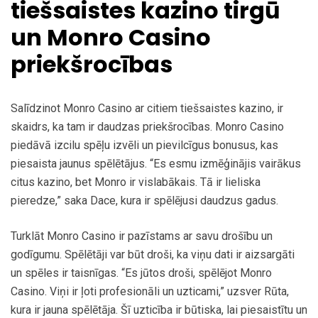
tiešsaistes kazino tirgū
un Monro Casino
priekšrocības
Salīdzinot Monro Casino ar citiem tiešsaistes kazino, ir
skaidrs, ka tam ir daudzas priekšrocības. Monro Casino
piedāvā izcilu spēļu izvēli un pievilcīgus bonusus, kas
piesaista jaunus spēlētājus. “Es esmu izmēģinājis vairākus
citus kazino, bet Monro ir vislabākais. Tā ir lieliska
pieredze,” saka Dace, kura ir spēlējusi daudzus gadus.
Turklāt Monro Casino ir pazīstams ar savu drošību un
godīgumu. Spēlētāji var būt droši, ka viņu dati ir aizsargāti
un spēles ir taisnīgas. “Es jūtos droši, spēlējot Monro
Casino. Viņi ir ļoti profesionāli un uzticami,” uzsver Rūta,
kura ir jauna spēlētāja. Šī uzticība ir būtiska, lai piesaistītu un