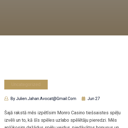
Uncategorized
By Julien.jahan.avocat@gmail.com
Jun 27
Šajā rakstā mēs izpētīsim Monro Casino tiešsaistes spēļu
izvēli un to, kā šīs spēles uzlabo spēlētāju pieredzi. Mēs
aplūkosim dažādus spēļu veidus, piedāvātos bonusus un