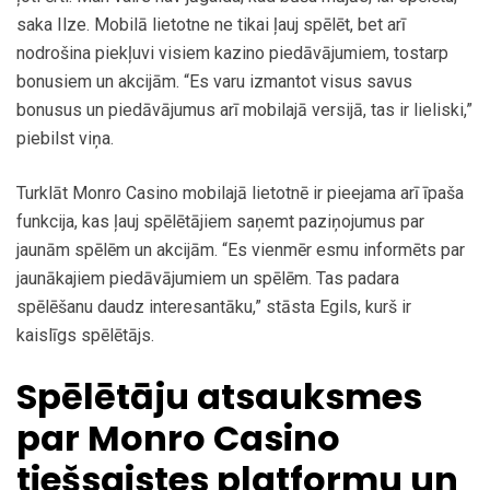
saka Ilze. Mobilā lietotne ne tikai ļauj spēlēt, bet arī
nodrošina piekļuvi visiem kazino piedāvājumiem, tostarp
bonusiem un akcijām. “Es varu izmantot visus savus
bonusus un piedāvājumus arī mobilajā versijā, tas ir lieliski,”
piebilst viņa.
Turklāt Monro Casino mobilajā lietotnē ir pieejama arī īpaša
funkcija, kas ļauj spēlētājiem saņemt paziņojumus par
jaunām spēlēm un akcijām. “Es vienmēr esmu informēts par
jaunākajiem piedāvājumiem un spēlēm. Tas padara
spēlēšanu daudz interesantāku,” stāsta Egils, kurš ir
kaislīgs spēlētājs.
Spēlētāju atsauksmes
par Monro Casino
tiešsaistes platformu un