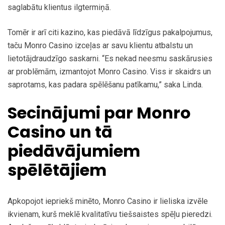
saglabātu klientus ilgtermiņā.
Tomēr ir arī citi kazino, kas piedāvā līdzīgus pakalpojumus,
taču Monro Casino izceļas ar savu klientu atbalstu un
lietotājdraudzīgo saskarni. “Es nekad neesmu saskārusies
ar problēmām, izmantojot Monro Casino. Viss ir skaidrs un
saprotams, kas padara spēlēšanu patīkamu,” saka Linda.
Secinājumi par Monro
Casino un tā
piedāvājumiem
spēlētājiem
Apkopojot iepriekš minēto, Monro Casino ir lieliska izvēle
ikvienam, kurš meklē kvalitatīvu tiešsaistes spēļu pieredzi.