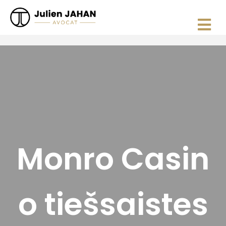
Monro Casin
o tiešsaistes