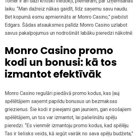
Tomēr ir arī daži kritiski viedokļi, piemēram, par izņemšanas
laiku. “Man dažreiz nākas gaidīt, līdz saņemu savu naudu.
Bet kopumā esmu apmierināts ar Monro Casino,” piebilst
Edgars. Šādas atsauksmes palīdz Monro Casino uzlabot
savus pakalpojumus un nodrošināt labāku pieredzi nākotnē.
Monro Casino promo
kodi un bonusi: kā tos
izmantot efektīvāk
Monro Casino regulāri piedāvā promo kodus, kas ļauj
spēlētājiem saņemt papildu bonusus un bezmaksas
griezienus. Šie kodi ir pieejami gan jauniem, gan esošajiem
spēlētājiem, un tos var izmantot, lai palielinātu spēļu
pieredzi. “Es vienmēr izmantoju promo kodus, kad spēlēju.
Tas ir lielisks veids, kā iegūt vairāk no sava spēļu budžeta,”