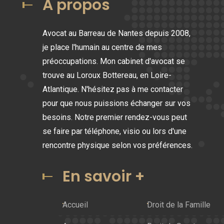
A propos
Avocat au Barreau de Nantes depuis 2008,
je place l'humain au centre de mes
préoccupations. Mon cabinet d'avocat se
trouve au Loroux Bottereau, en Loire-
Atlantique. N'hésitez pas à me contacter
pour que nous puissions échanger sur vos
besoins. Notre premier rendez-vous peut
se faire par téléphone, visio ou lors d'une
rencontre physique selon vos préférences.
En savoir +
Accueil
Droit de la Famille