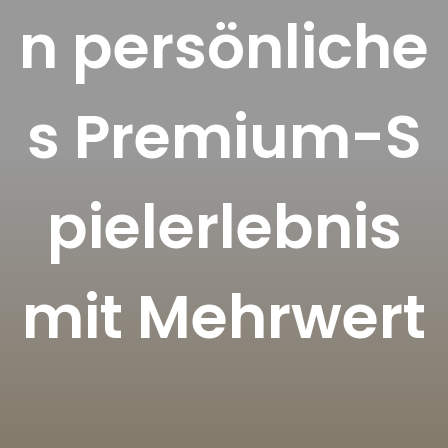
n persönliche
s Premium-S
pielerlebnis
mit Mehrwert