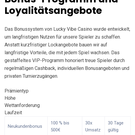
Loyalitätsangebote
Das Bonussystem von Lucky Vibe Casino wurde entwickelt,
um langfristigen Nutzen für unsere Spieler zu schaffen.
Anstatt kurzfristiger Lockangebote bauen wir auf
langfristige Vorteile, die mit jedem Spiel wachsen. Das
gestaffeltes VIP-Programm honoriert treue Spieler durch
regelmäßigen Cashback, individuellen Bonusangeboten und
privaten Turnierzugängen.
Prämientyp
Höhe
Wettanforderung
Laufzeit
100 % bis
30x
30 Tage
Neukundenbonus
500€
Umsatz
gültig