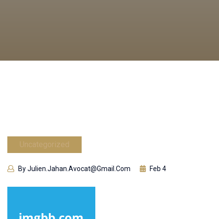
Uncategorized
By Julien.jahan.avocat@gmail.com
Feb 4