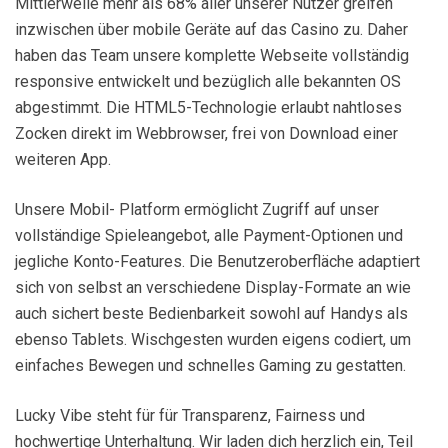
Mittlerweile mehr als 68% aller unserer Nutzer greifen
inzwischen über mobile Geräte auf das Casino zu. Daher
haben das Team unsere komplette Webseite vollständig
responsive entwickelt und bezüglich alle bekannten OS
abgestimmt. Die HTML5-Technologie erlaubt nahtloses
Zocken direkt im Webbrowser, frei von Download einer
weiteren App.
Unsere Mobil- Platform ermöglicht Zugriff auf unser
vollständige Spieleangebot, alle Payment-Optionen und
jegliche Konto-Features. Die Benutzeroberfläche adaptiert
sich von selbst an verschiedene Display-Formate an wie
auch sichert beste Bedienbarkeit sowohl auf Handys als
ebenso Tablets. Wischgesten wurden eigens codiert, um
einfaches Bewegen und schnelles Gaming zu gestatten.
Lucky Vibe steht für für Transparenz, Fairness und
hochwertige Unterhaltung. Wir laden dich herzlich ein, Teil