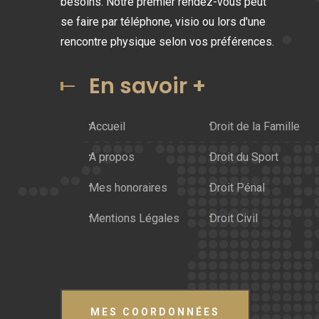
besoins. Notre premier rendez-vous peut
se faire par téléphone, visio ou lors d'une
rencontre physique selon vos préférences.
En savoir +
Accueil
Droit de la Famille
A propos
Droit du Sport
Mes honoraires
Droit Pénal
Mentions Légales
Droit Civil
MES COORDONNÉES