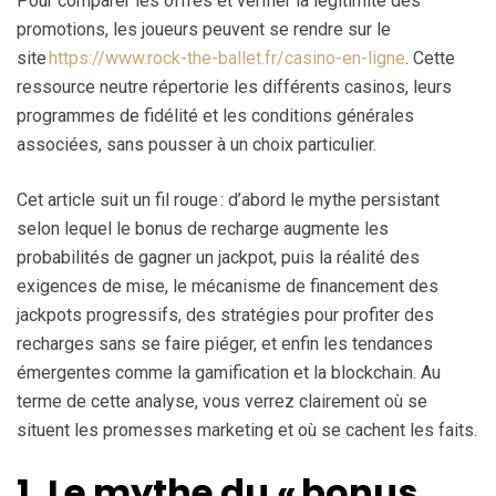
Pour comparer les offres et vérifier la légitimité des
promotions, les joueurs peuvent se rendre sur le
site
https://www.rock-the-ballet.fr/casino-en-ligne
. Cette
ressource neutre répertorie les différents casinos, leurs
programmes de fidélité et les conditions générales
associées, sans pousser à un choix particulier.
Cet article suit un fil rouge : d’abord le mythe persistant
selon lequel le bonus de recharge augmente les
probabilités de gagner un jackpot, puis la réalité des
exigences de mise, le mécanisme de financement des
jackpots progressifs, des stratégies pour profiter des
recharges sans se faire piéger, et enfin les tendances
émergentes comme la gamification et la blockchain. Au
terme de cette analyse, vous verrez clairement où se
situent les promesses marketing et où se cachent les faits.
1. Le mythe du « bonus