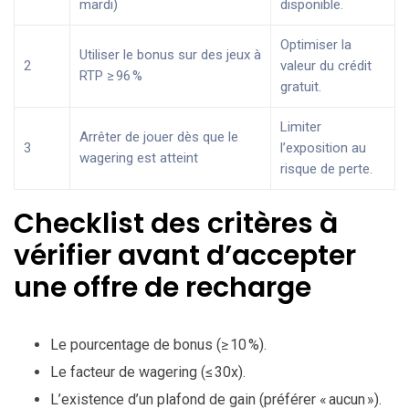
mardi)
disponible.
Optimiser la
Utiliser le bonus sur des jeux à
2
valeur du crédit
RTP ≥ 96 %
gratuit.
Limiter
Arrêter de jouer dès que le
3
l’exposition au
wagering est atteint
risque de perte.
Checklist des critères à
vérifier avant d’accepter
une offre de recharge
Le pourcentage de bonus (≥ 10 %).
Le facteur de wagering (≤ 30x).
L’existence d’un plafond de gain (préférer « aucun »).