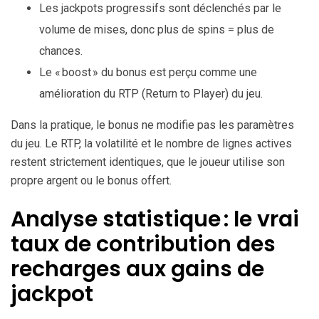
Les jackpots progressifs sont déclenchés par le
volume de mises, donc plus de spins = plus de
chances.
Le « boost » du bonus est perçu comme une
amélioration du RTP (Return to Player) du jeu.
Dans la pratique, le bonus ne modifie pas les paramètres
du jeu. Le RTP, la volatilité et le nombre de lignes actives
restent strictement identiques, que le joueur utilise son
propre argent ou le bonus offert.
Analyse statistique : le vrai
taux de contribution des
recharges aux gains de
jackpot