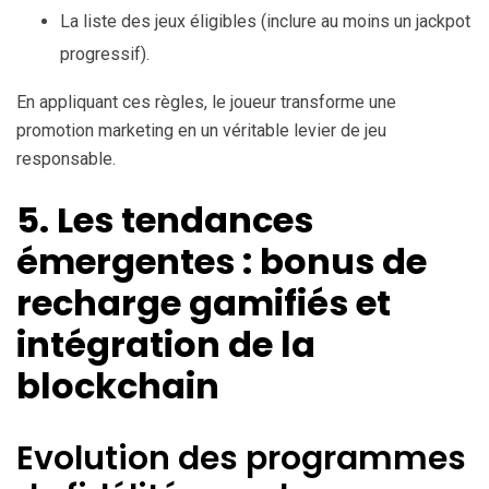
La liste des jeux éligibles (inclure au moins un jackpot
progressif).
En appliquant ces règles, le joueur transforme une
promotion marketing en un véritable levier de jeu
responsable.
5. Les tendances
émergentes : bonus de
recharge gamifiés et
intégration de la
blockchain
Evolution des programmes