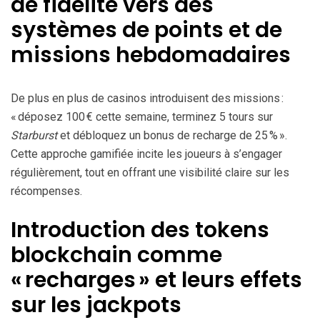
de fidélité vers des
systèmes de points et de
missions hebdomadaires
De plus en plus de casinos introduisent des missions :
« déposez 100 € cette semaine, terminez 5 tours sur
Starburst
et débloquez un bonus de recharge de 25 % ».
Cette approche gamifiée incite les joueurs à s’engager
régulièrement, tout en offrant une visibilité claire sur les
récompenses.
Introduction des tokens
blockchain comme
« recharges » et leurs effets
sur les jackpots