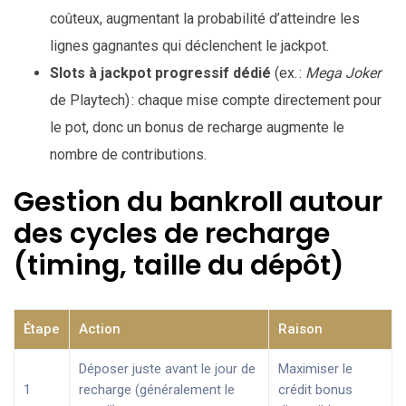
coûteux, augmentant la probabilité d’atteindre les
lignes gagnantes qui déclenchent le jackpot.
Slots à jackpot progressif dédié
(ex. :
Mega Joker
de Playtech) : chaque mise compte directement pour
le pot, donc un bonus de recharge augmente le
nombre de contributions.
Gestion du bankroll autour
des cycles de recharge
(timing, taille du dépôt)
Étape
Action
Raison
Déposer juste avant le jour de
Maximiser le
1
recharge (généralement le
crédit bonus