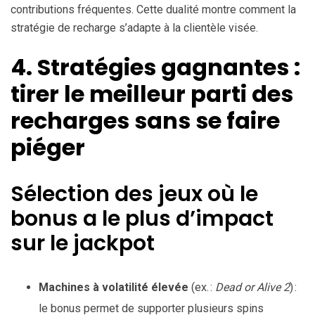
contributions fréquentes. Cette dualité montre comment la
stratégie de recharge s’adapte à la clientèle visée.
4. Stratégies gagnantes :
tirer le meilleur parti des
recharges sans se faire
piéger
Sélection des jeux où le
bonus a le plus d’impact
sur le jackpot
Machines à volatilité élevée
(ex. :
Dead or Alive 2
) :
le bonus permet de supporter plusieurs spins