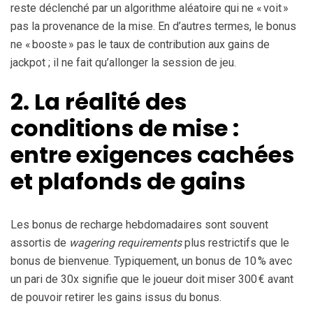
reste déclenché par un algorithme aléatoire qui ne « voit »
pas la provenance de la mise. En d’autres termes, le bonus
ne « booste » pas le taux de contribution aux gains de
jackpot ; il ne fait qu’allonger la session de jeu.
2. La réalité des
conditions de mise :
entre exigences cachées
et plafonds de gains
Les bonus de recharge hebdomadaires sont souvent
assortis de
wagering requirements
plus restrictifs que le
bonus de bienvenue. Typiquement, un bonus de 10 % avec
un pari de 30x signifie que le joueur doit miser 300 € avant
de pouvoir retirer les gains issus du bonus.