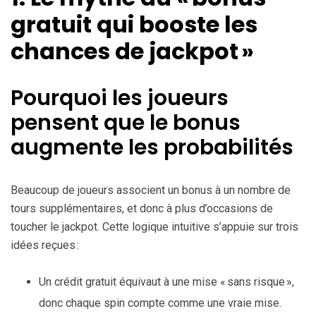
gratuit qui booste les
chances de jackpot »
Pourquoi les joueurs
pensent que le bonus
augmente les probabilités
Beaucoup de joueurs associent un bonus à un nombre de
tours supplémentaires, et donc à plus d’occasions de
toucher le jackpot. Cette logique intuitive s’appuie sur trois
idées reçues :
Un crédit gratuit équivaut à une mise « sans risque »,
donc chaque spin compte comme une vraie mise.