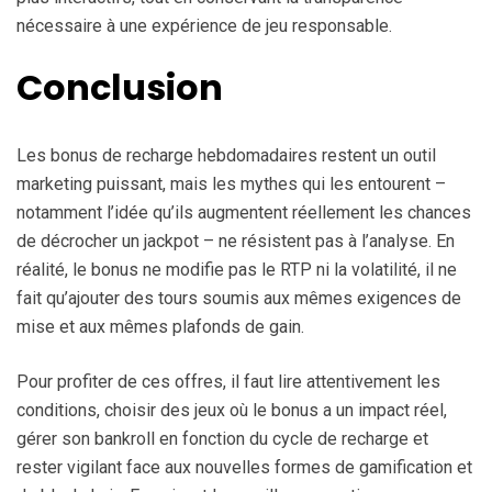
nécessaire à une expérience de jeu responsable.
Conclusion
Les bonus de recharge hebdomadaires restent un outil
marketing puissant, mais les mythes qui les entourent –
notamment l’idée qu’ils augmentent réellement les chances
de décrocher un jackpot – ne résistent pas à l’analyse. En
réalité, le bonus ne modifie pas le RTP ni la volatilité, il ne
fait qu’ajouter des tours soumis aux mêmes exigences de
mise et aux mêmes plafonds de gain.
Pour profiter de ces offres, il faut lire attentivement les
conditions, choisir des jeux où le bonus a un impact réel,
gérer son bankroll en fonction du cycle de recharge et
rester vigilant face aux nouvelles formes de gamification et