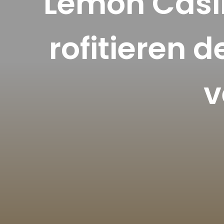
Lemon Casi
rofitieren 
v