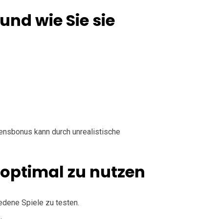
nd wie Sie sie
nsbonus kann durch unrealistische
 optimal zu nutzen
edene Spiele zu testen.
.