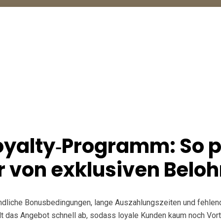
yalty‑Programm: So pr
r von exklusiven Bel
ändliche Bonusbedingungen, lange Auszahlungszeiten und fehlend
 das Angebot schnell ab, sodass loyale Kunden kaum noch Vorte