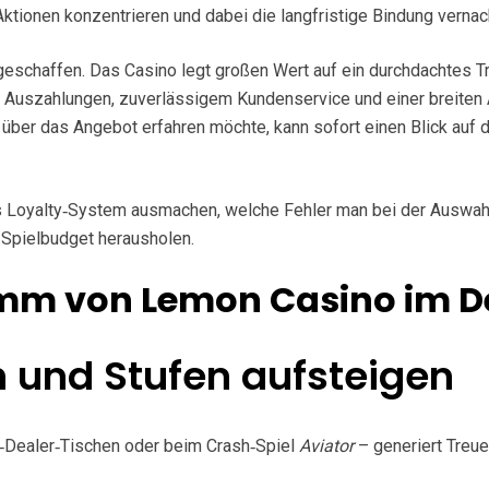
 Aktionen konzentrieren und dabei die langfristige Bindung verna
geschaffen. Das Casino legt großen Wert auf ein durchdachtes 
n Auszahlungen, zuverlässigem Kundenservice und einer breiten 
über das Angebot erfahren möchte, kann sofort einen Blick auf d
s Loyalty‑System ausmachen, welche Fehler man bei der Auswah
 Spielbudget herausholen.
mm von Lemon Casino im De
 und Stufen aufsteigen
ve‑Dealer‑Tischen oder beim Crash‑Spiel
Aviator
– generiert Treue