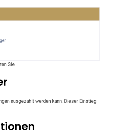
ger
ten Sie.
er
ungen ausgezahlt werden kann. Dieser Einstieg
tionen