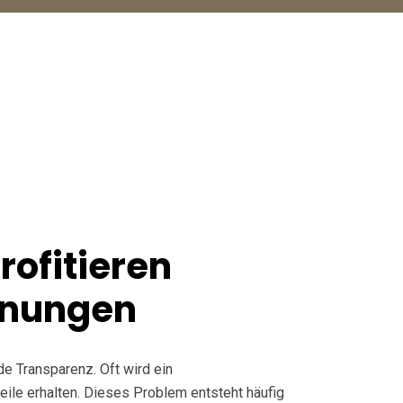
ofitieren
ohnungen
e Transparenz. Oft wird ein
ile erhalten. Dieses Problem entsteht häufig