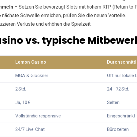
ammeln
– Setzen Sie bevorzugt Slots mit hohem RTP (Return to Pl
 nächste Schwelle erreichen, prüfen Sie die neuen Vorteile.
zieren Verluste und erhöhen die Spielzeit.
sino vs. typische Mitbewer
Lemon Casino
Durchschnitt
MGA & Glöckner
Oft nur lokale 
2 Std.
24 – 72 Std.
Ja, 10 €
Selten
Vollständig responsive
Eingeschränkt
24/7 Live‑Chat
Bürozeiten