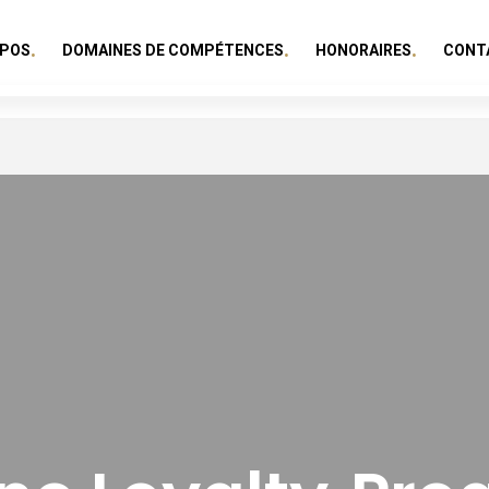
OPOS
DOMAINES DE COMPÉTENCES
HONORAIRES
CONT