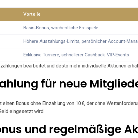
Vorteile
Basis‑Bonus, wöchentliche Freispiele
Höhere Auszahlungs‑Limits, persönlicher Account‑Mana
Exklusive Turniere, schnellerer Cashback, VIP‑Events
zahlungen bearbeitet und desto mehr individuelle Aktionen erhal
ahlung für neue Mitglied
rt einen Bonus ohne Einzahlung von 10 €, der ohne Wettanforder
Geld eingesetzt wird.
nus und regelmäßige Ak