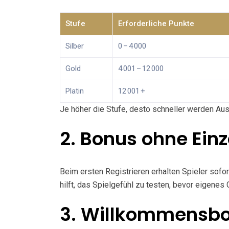
Stufe
Erforderliche Punkte
Silber
0 – 4 000
Gold
4 001 – 12 000
Platin
12 001 +
Je höher die Stufe, desto schneller werden Aus
2. Bonus ohne Einz
Beim ersten Registrieren erhalten Spieler sofo
hilft, das Spielgefühl zu testen, bevor eigenes 
3. Willkommensbo