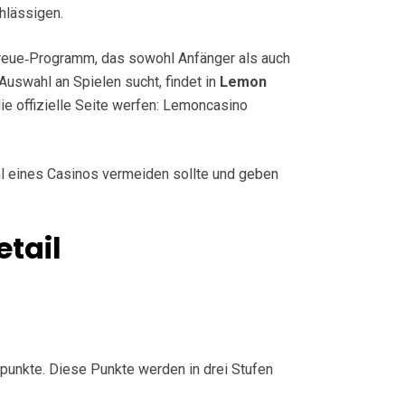
chlässigen.
Treue‑Programm, das sowohl Anfänger als auch
Auswahl an Spielen sucht, findet in
Lemon
ie offizielle Seite werfen: Lemoncasino
l eines Casinos vermeiden sollte und geben
tail
punkte. Diese Punkte werden in drei Stufen