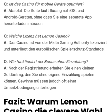
Q:
Ist das Casino für mobile Geräte optimiert?
A:
Absolut. Die Seite läuft flüssig auf iOS‑ und
Android‑Geräten, ohne dass Sie eine separate App
herunterladen müssen.
Q:
Welche Lizenz hat Lemon Casino?
A:
Das Casino ist von der Malta Gaming Authority lizenziert
und unterliegt den europäischen Spielerschutz‑Standards.
Q:
Wie funktioniert der Bonus ohne Einzahlung?
A:
Nach der Registrierung erhalten Sie einen kleinen
Geldbetrag, den Sie ohne eigene Einzahlung spielen
können. Gewinne müssen jedoch oft einer
Umsatzbedingung unterliegen.
Fazit: Warum Lemon
Casino die clevere Wahl