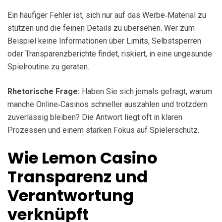
Ein häufiger Fehler ist, sich nur auf das Werbe‑Material zu
stützen und die feinen Details zu übersehen. Wer zum
Beispiel keine Informationen über Limits, Selbstsperren
oder Transparenzberichte findet, riskiert, in eine ungesunde
Spielroutine zu geraten.
Rhetorische Frage:
Haben Sie sich jemals gefragt, warum
manche Online‑Casinos schneller auszahlen und trotzdem
zuverlässig bleiben? Die Antwort liegt oft in klaren
Prozessen und einem starken Fokus auf Spielerschutz.
Wie Lemon Casino
Transparenz und
Verantwortung
verknüpft