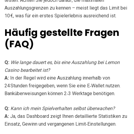
testen. Achten Sie jedoch darauf, die maximalen
Auszahlungsgrenzen zu kennen – meist liegt das Limit bei
10 €, was für ein erstes Spielerlebnis ausreichend ist.
Häufig gestellte Fragen
(FAQ)
Q:
Wie lange dauert es, bis eine Auszahlung bei Lemon
Casino bearbeitet ist?
A:
In der Regel wird eine Auszahlung innerhalb von
24 Stunden freigegeben, wenn Sie eine E‑Wallet nutzen.
Banküberweisungen können 2‑3 Werktage benötigen.
Q:
Kann ich mein Spielverhalten selbst überwachen?
A:
Ja, das Dashboard zeigt Ihnen detaillierte Statistiken zu
Einsatz, Gewinn und vergangenen Limit‑Einstellungen.