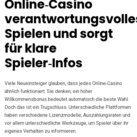
Online‑Casino
verantwortungsvolle
Spielen und sorgt
für klare
Spieler‑Infos
Viele Neueinsteiger glauben, dass jedes Online‑Casino
ähnlich funktioniert. Sie denken, ein hoher
Willkommensbonus bedeutet automatisch die beste Wahl.
Doch das ist ein Trugschluss. Unterschiedliche Plattformen
haben verschiedene Lizenzmodelle, Auszahlungsraten und
vor allem unterschiedliche Werkzeuge, um Spieler über ihr
eigenes Verhalten zu informieren.