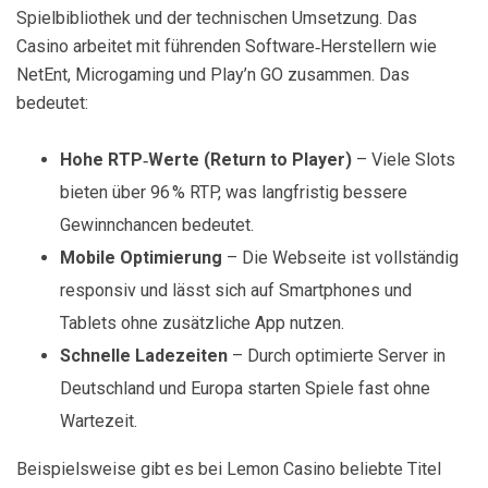
Spielbibliothek und der technischen Umsetzung. Das
Casino arbeitet mit führenden Software‑Herstellern wie
NetEnt, Microgaming und Play’n GO zusammen. Das
bedeutet:
Hohe RTP‑Werte (Return to Player)
– Viele Slots
bieten über 96 % RTP, was langfristig bessere
Gewinnchancen bedeutet.
Mobile Optimierung
– Die Webseite ist vollständig
responsiv und lässt sich auf Smartphones und
Tablets ohne zusätzliche App nutzen.
Schnelle Ladezeiten
– Durch optimierte Server in
Deutschland und Europa starten Spiele fast ohne
Wartezeit.
Beispielsweise gibt es bei Lemon Casino beliebte Titel