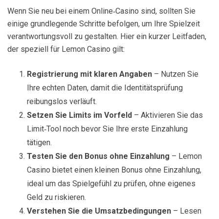
Wenn Sie neu bei einem Online‑Casino sind, sollten Sie
einige grundlegende Schritte befolgen, um Ihre Spielzeit
verantwortungsvoll zu gestalten. Hier ein kurzer Leitfaden,
der speziell für Lemon Casino gilt:
Registrierung mit klaren Angaben
– Nutzen Sie
Ihre echten Daten, damit die Identitätsprüfung
reibungslos verläuft.
Setzen Sie Limits im Vorfeld
– Aktivieren Sie das
Limit‑Tool noch bevor Sie Ihre erste Einzahlung
tätigen.
Testen Sie den Bonus ohne Einzahlung
– Lemon
Casino bietet einen kleinen Bonus ohne Einzahlung,
ideal um das Spielgefühl zu prüfen, ohne eigenes
Geld zu riskieren.
Verstehen Sie die Umsatzbedingungen
– Lesen