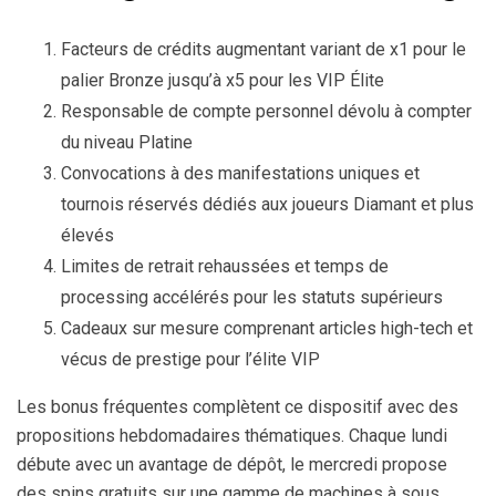
Facteurs de crédits augmentant variant de x1 pour le
palier Bronze jusqu’à x5 pour les VIP Élite
Responsable de compte personnel dévolu à compter
du niveau Platine
Convocations à des manifestations uniques et
tournois réservés dédiés aux joueurs Diamant et plus
élevés
Limites de retrait rehaussées et temps de
processing accélérés pour les statuts supérieurs
Cadeaux sur mesure comprenant articles high-tech et
vécus de prestige pour l’élite VIP
Les bonus fréquentes complètent ce dispositif avec des
propositions hebdomadaires thématiques. Chaque lundi
débute avec un avantage de dépôt, le mercredi propose
des spins gratuits sur une gamme de machines à sous