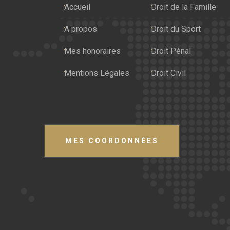
Accueil
Droit de la Famille
A propos
Droit du Sport
Mes honoraires
Droit Pénal
Mentions Légales
Droit Civil
MES COORDONNÉES