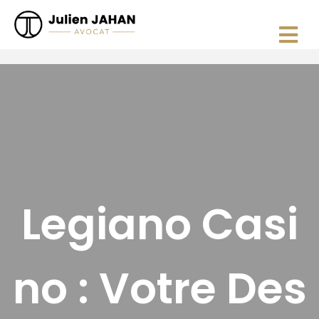
Legiano Casi
no : Votre Des