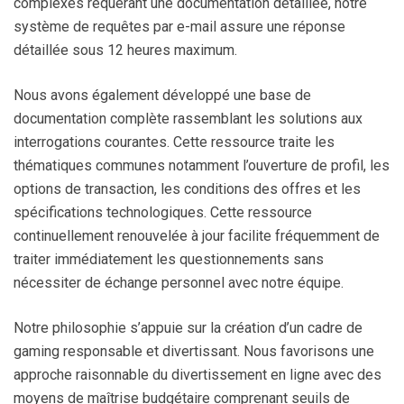
complexes requérant une documentation détaillée, notre
système de requêtes par e-mail assure une réponse
détaillée sous 12 heures maximum.
Nous avons également développé une base de
documentation complète rassemblant les solutions aux
interrogations courantes. Cette ressource traite les
thématiques communes notamment l’ouverture de profil, les
options de transaction, les conditions des offres et les
spécifications technologiques. Cette ressource
continuellement renouvelée à jour facilite fréquemment de
traiter immédiatement les questionnements sans
nécessiter de échange personnel avec notre équipe.
Notre philosophie s’appuie sur la création d’un cadre de
gaming responsable et divertissant. Nous favorisons une
approche raisonnable du divertissement en ligne avec des
moyens de maîtrise budgétaire comprenant seuils de