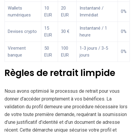
Wallets
10
20
Instantané /
0%
numériques
EUR
EUR
Immédiat
15
Instantané / 1
Devises crypto
30 €
0%
EUR
heure
Virement
50
100
1-3 jours / 3-5
0%
banque
EUR
EUR
jours
Règles de retrait limpide
Nous avons optimisé le processus de retrait pour vous
donner d’accéder promptement à vos bénéfices. La
validation du profil demeure une procédure nécessaire lors
de votre toute première demande, requérant la soumission
d’une justificatif d’identité et d’un document de adresse
récent. Cette démarche unique sécurise votre profil et