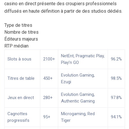
casino en direct présente des croupiers professionnels
diffusés en haute définition à partir de des studios dédiés.
Type de titres
Nombre de titres
Éditeurs majeurs
RTP médian
NetEnt, Pragmatic Play,
Slots à sous
2100+
96.2%
Play’n GO
Evolution Gaming,
Titres de table
450+
98.5%
Ezugi
Evolution Gaming,
Jeux en direct
280+
97.8%
Authentic Gaming
Cagnottes
Microgaming, Red
95+
94.1%
progressifs
Tiger