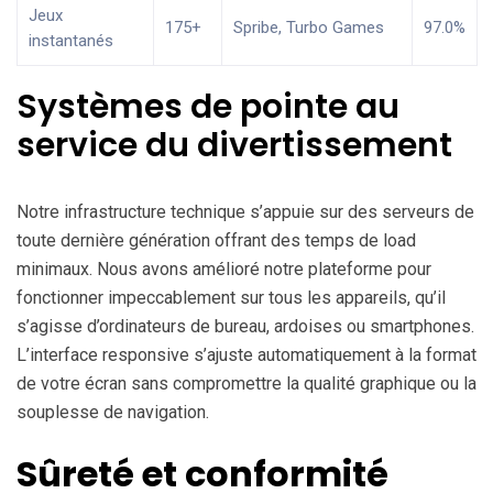
Jeux
175+
Spribe, Turbo Games
97.0%
instantanés
Systèmes de pointe au
service du divertissement
Notre infrastructure technique s’appuie sur des serveurs de
toute dernière génération offrant des temps de load
minimaux. Nous avons amélioré notre plateforme pour
fonctionner impeccablement sur tous les appareils, qu’il
s’agisse d’ordinateurs de bureau, ardoises ou smartphones.
L’interface responsive s’ajuste automatiquement à la format
de votre écran sans compromettre la qualité graphique ou la
souplesse de navigation.
Sûreté et conformité