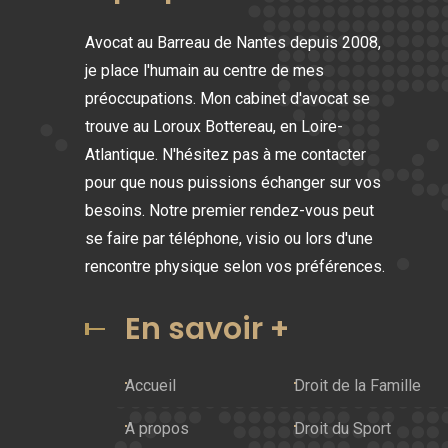
Avocat au Barreau de Nantes depuis 2008,
je place l'humain au centre de mes
préoccupations. Mon cabinet d'avocat se
trouve au Loroux Bottereau, en Loire-
Atlantique. N'hésitez pas à me contacter
pour que nous puissions échanger sur vos
besoins. Notre premier rendez-vous peut
se faire par téléphone, visio ou lors d'une
rencontre physique selon vos préférences.
En savoir +
Accueil
Droit de la Famille
A propos
Droit du Sport