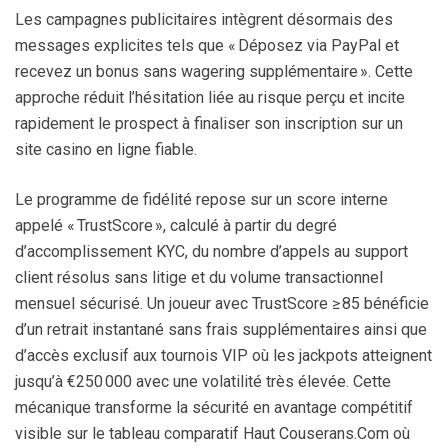
Les campagnes publicitaires intègrent désormais des
messages explicites tels que « Déposez via PayPal et
recevez un bonus sans wagering supplémentaire ». Cette
approche réduit l’hésitation liée au risque perçu et incite
rapidement le prospect à finaliser son inscription sur un
site casino en ligne fiable.
Le programme de fidélité repose sur un score interne
appelé « TrustScore », calculé à partir du degré
d’accomplissement KYC, du nombre d’appels au support
client résolus sans litige et du volume transactionnel
mensuel sécurisé. Un joueur avec TrustScore ≥ 85 bénéficie
d’un retrait instantané sans frais supplémentaires ainsi que
d’accès exclusif aux tournois VIP où les jackpots atteignent
jusqu’à €250 000 avec une volatilité très élevée. Cette
mécanique transforme la sécurité en avantage compétitif
visible sur le tableau comparatif Haut Couserans.Com où