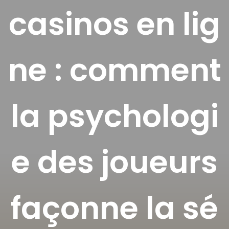
casinos en lig
ne : comment
la psychologi
e des joueurs
façonne la sé