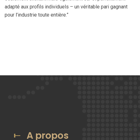
adapté aux profils individuels – un véritable pari gagnant
pour l’industrie toute entière.”
A propos