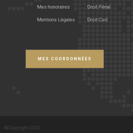
Mes honoraires
Droit Pénal
Mentions Légales
Droit Civil
MES COORDONNÉES
©Copyright 2023