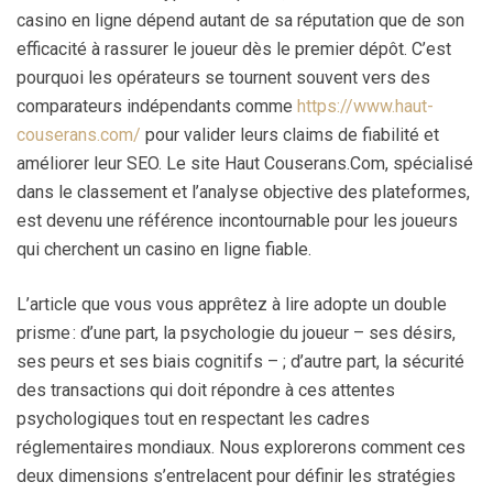
casino en ligne dépend autant de sa réputation que de son
efficacité à rassurer le joueur dès le premier dépôt. C’est
pourquoi les opérateurs se tournent souvent vers des
comparateurs indépendants comme
https://www.haut-
couserans.com/
pour valider leurs claims de fiabilité et
améliorer leur SEO. Le site Haut Couserans.Com, spécialisé
dans le classement et l’analyse objective des plateformes,
est devenu une référence incontournable pour les joueurs
qui cherchent un casino en ligne fiable.
L’article que vous vous apprêtez à lire adopte un double
prisme : d’une part, la psychologie du joueur – ses désirs,
ses peurs et ses biais cognitifs – ; d’autre part, la sécurité
des transactions qui doit répondre à ces attentes
psychologiques tout en respectant les cadres
réglementaires mondiaux. Nous explorerons comment ces
deux dimensions s’entrelacent pour définir les stratégies