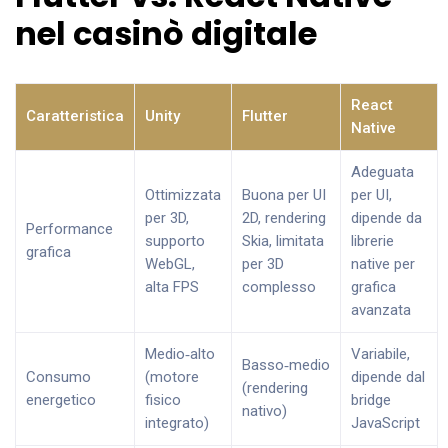
nel casinò digitale
React
Caratteristica
Unity
Flutter
Native
Adeguata
Ottimizzata
Buona per UI
per UI,
per 3D,
2D, rendering
dipende da
Performance
supporto
Skia, limitata
librerie
grafica
WebGL,
per 3D
native per
alta FPS
complesso
grafica
avanzata
Medio‑alto
Variabile,
Basso‑medio
Consumo
(motore
dipende dal
(rendering
energetico
fisico
bridge
nativo)
integrato)
JavaScript