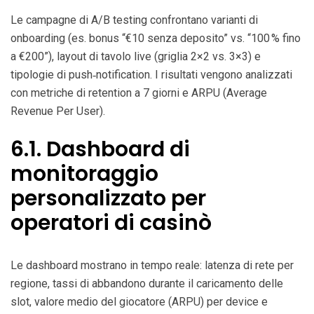
Le campagne di A/B testing confrontano varianti di
onboarding (es. bonus “€10 senza deposito” vs. “100 % fino
a €200”), layout di tavolo live (griglia 2×2 vs. 3×3) e
tipologie di push‑notification. I risultati vengono analizzati
con metriche di retention a 7 giorni e ARPU (Average
Revenue Per User).
6.1. Dashboard di
monitoraggio
personalizzato per
operatori di casinò
Le dashboard mostrano in tempo reale: latenza di rete per
regione, tassi di abbandono durante il caricamento delle
slot, valore medio del giocatore (ARPU) per device e