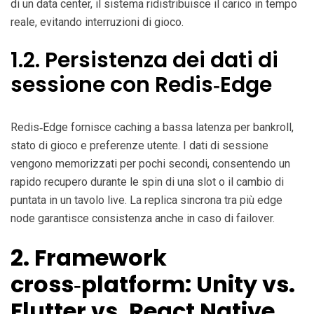
di un data center, il sistema ridistribuisce il carico in tempo
reale, evitando interruzioni di gioco.
1.2. Persistenza dei dati di
sessione con Redis‑Edge
Redis‑Edge fornisce caching a bassa latenza per bankroll,
stato di gioco e preferenze utente. I dati di sessione
vengono memorizzati per pochi secondi, consentendo un
rapido recupero durante le spin di una slot o il cambio di
puntata in un tavolo live. La replica sincrona tra più edge
node garantisce consistenza anche in caso di failover.
2. Framework
cross‑platform: Unity vs.
Flutter vs. React Native