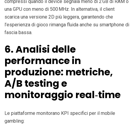
compressi quando il device segnala meno di 2 GB di RAM o
una GPU con meno di 500 MHz. In alternativa, il client
scarica una versione 2D più leggera, garantendo che
l’esperienza di gioco rimanga fluida anche su smartphone di
fascia bassa.
6. Analisi delle
performance in
produzione: metriche,
A/B testing e
monitoraggio real‑time
Le piattaforme monitorano KPI specifici per il mobile
gambling: