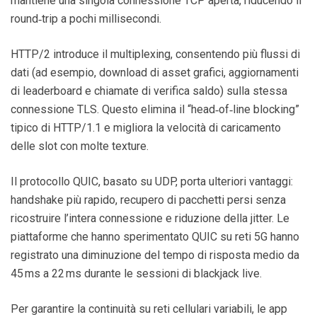
mantiene una singola connessione TCP aperta, riducendo il
round‑trip a pochi millisecondi.
HTTP/2 introduce il multiplexing, consentendo più flussi di
dati (ad esempio, download di asset grafici, aggiornamenti
di leaderboard e chiamate di verifica saldo) sulla stessa
connessione TLS. Questo elimina il “head‑of‑line blocking”
tipico di HTTP/1.1 e migliora la velocità di caricamento
delle slot con molte texture.
Il protocollo QUIC, basato su UDP, porta ulteriori vantaggi:
handshake più rapido, recupero di pacchetti persi senza
ricostruire l’intera connessione e riduzione della jitter. Le
piattaforme che hanno sperimentato QUIC su reti 5G hanno
registrato una diminuzione del tempo di risposta medio da
45 ms a 22 ms durante le sessioni di blackjack live.
Per garantire la continuità su reti cellulari variabili, le app