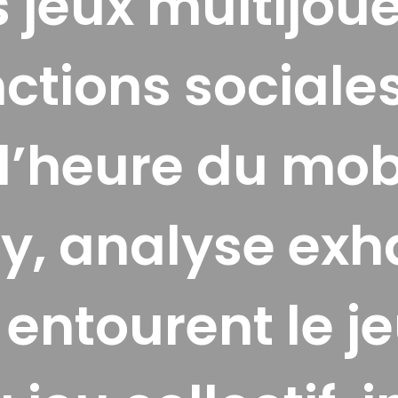
 jeux multijoueu
onctions sociale
 l’heure du mob
ay, analyse exh
entourent le je