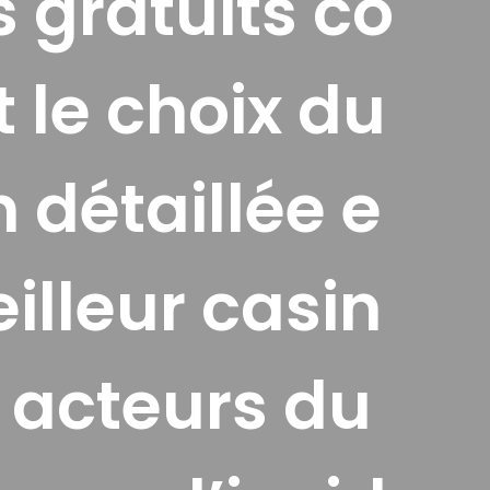
s gratuits co
 le choix du
détaillée e
illeur casin
x acteurs du