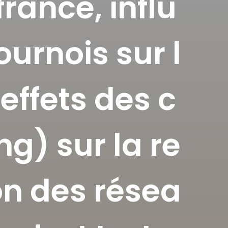
rance, influ
urnois sur l
effets des c
g) sur la re
on des résea