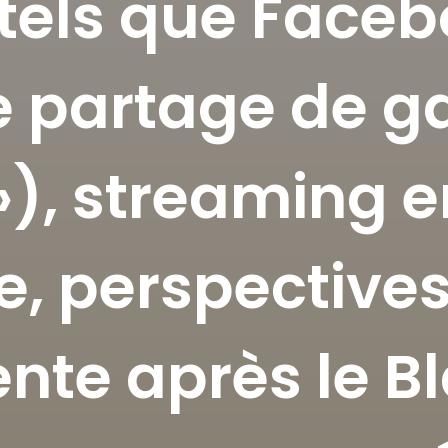
tels que Faceb
e partage de ga
»), streaming e
le, perspectives
te après le Bl