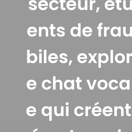
secteur, ét
ents de fra
biles, explo
e chat voca
e qui créen