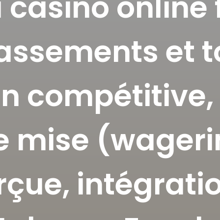
 casino online f
assements et to
n compétitive, 
e mise (wagerin
erçue, intégrati