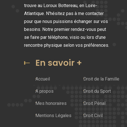
trouve au Loroux Bottereau, en Loire-
Atlantique. N'hésitez pas à me contacter
pour que nous puissions échanger sur vos
besoins. Notre premier rendez-vous peut
se faire par téléphone, visio ou lors d'une
rencontre physique selon vos préférences.
En savoir +
Accueil
Droit de la Famille
A propos
Droit du Sport
Mes honoraires
Droit Pénal
Mentions Légales
Droit Civil