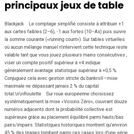
principaux jeux de table
Blackjack Le comptage simplifié consiste à attribuer +1
aux cartes faibles (2–6), -1 aux fortes (10–As) puis suivre
la somme courante («​running count​»). Sur tables virtuelles
où aucun mélange manuel n’intervient cette technique reste
valable tant que vous jouez plusieurs mains consécutives ;
viser un compte positif supérieur à +4 indique
généralement avantage statistique supérieur à +0,5 %.
Conjuguez cela avec gestion stricte du bankroll — mise
maximale ne dépassant jamais 2 % du capital
total.\n\nRoulette Sur roue européenne choisissez
systématiquement la mise «​Voisins Zéro​», couvrant douze
numéros adjacents dont la probabilité collective est
supérieure grâce au placement équilibré parmi hauts/bas
pairs/impairs. Statistiques historiques montrent qu’environ
45 % des tirages tombent parmi ces cases lors d’une série