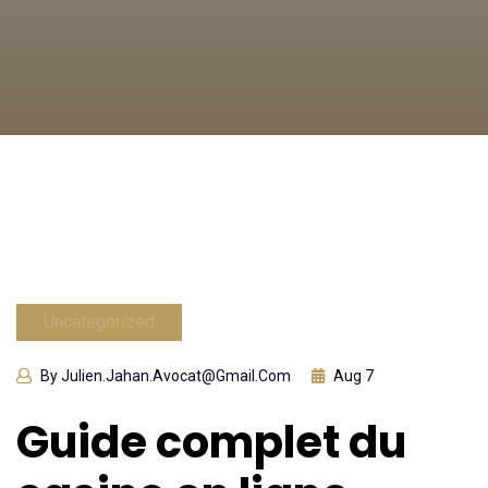
Uncategorized
By Julien.jahan.avocat@gmail.com
Aug 7
Guide complet du