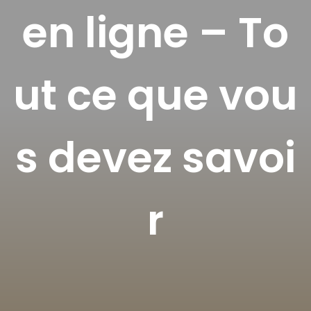
en ligne – To
ut ce que vou
s devez savoi
r