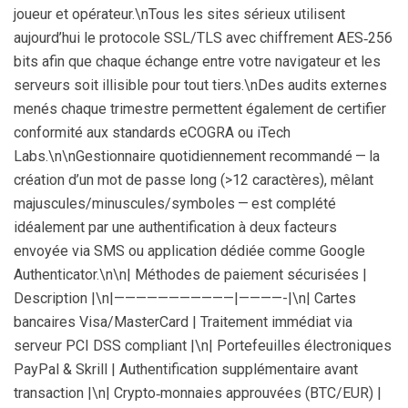
joueur et opérateur.\nTous les sites sérieux utilisent
aujourd’hui le protocole SSL/TLS avec chiffrement AES‑256
bits afin que chaque échange entre votre navigateur et les
serveurs soit illisible pour tout tiers.\nDes audits externes
menés chaque trimestre permettent également de certifier
conformité aux standards eCOGRA ou iTech
Labs.\n\nGestionnaire quotidiennement recommandé — la
création d’un mot de passe long (>12 caractères), mêlant
majuscules/minuscules/symboles — est complété
idéalement par une authentification à deux facteurs
envoyée via SMS ou application dédiée comme Google
Authenticator.\n\n| Méthodes de paiement sécurisées |
Description |\n|———————————|————-|\n| Cartes
bancaires Visa/MasterCard | Traitement immédiat via
serveur PCI DSS compliant |\n| Portefeuilles électroniques
PayPal & Skrill | Authentification supplémentaire avant
transaction |\n| Crypto‑monnaies approuvées (BTC/EUR) |