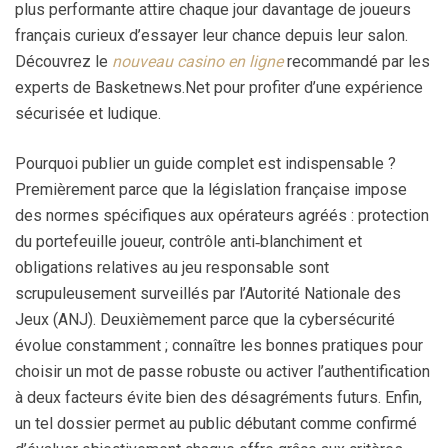
plus performante attire chaque jour davantage de joueurs
français curieux d’essayer leur chance depuis leur salon.
Découvrez le
nouveau casino en ligne
recommandé par les
experts de Basketnews.Net pour profiter d’une expérience
sécurisée et ludique.
Pourquoi publier un guide complet est indispensable ?
Premièrement parce que la législation française impose
des normes spécifiques aux opérateurs agréés : protection
du portefeuille joueur, contrôle anti‑blanchiment et
obligations relatives au jeu responsable sont
scrupuleusement surveillés par l’Autorité Nationale des
Jeux (ANJ). Deuxièmement parce que la cybersécurité
évolue constamment ; connaître les bonnes pratiques pour
choisir un mot de passe robuste ou activer l’authentification
à deux facteurs évite bien des désagréments futurs. Enfin,
un tel dossier permet au public débutant comme confirmé