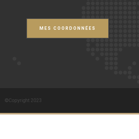
MES COORDONNÉES
©Copyright 2023