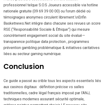
professionnel telque S.O.S Joueurs accessible via hotline
nationale gratuite (09 69 39 00 00) ou forum dédié où
témoignages anonymes circulent librement.\nEnfin
Basketnews.Net intègre dans chacune ses revues un score
RSE (“Responsabilité Sociale & Éthique”) qui mesure
concrètement engagement social du site évalué —
transparence politique data protection , programmes
prévention gambling problématique & initiatives caritatives
liées au secteur gaming numérique.
Conclusion
Ce guide a passé au crible tous les aspects essentiels liés
aux casinos digitaux : définition précise vs salles
traditionnelles, cadre légal français imposé par l’ANJ,
techniques modernes assurant sécurité optimale,