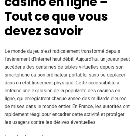
casino en ligne –
Tout ce que vous
devez savoir
Le monde du jeu s’est radicalement transformé depuis
l’avènement d’Internet haut débit. Aujourd’hui, un joueur peut
accéder à des centaines de tables virtuelles depuis son
smartphone ou son ordinateur portable, sans se déplacer
dans un établissement physique. Cette accessibilité a
entraîné une explosion de la popularité des casinos en
ligne, qui enregistrent chaque année des milliards d’euros
de mises dans le monde entier. En France, les autorités ont
rapidement réagi pour encadrer cette activité et protéger
les usagers contre les dérives éventuelles.