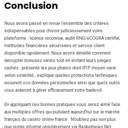
Conclusion
Nous avons passé en revue l’ensemble des critères
indispensables pour choisir judicieusement votre
plateforme : licence reconnue, audit RNG/eCOGRA certifié,
méthodes financières sécurisées et service client
disponible rapidement. Nous avons détaillé comment
décrypter bonuses variés tout en évitant leurs pièges
cachés , présenté les jeux phares dont RTP moyen varie
selon volatilité , expliqué quelles protections techniques
assurent vos données personnelles ainsi que quels outils
vous aideront à gérer efficacement votre bankroll.
En appliquant ces bonnes pratiques vous serez armé face
aux multiples offres qui pullulent aujourd’hui sur le marché
français du casino online france . N’oubliez pas non plus
que rester informé régulièrement via Basketnews.Net