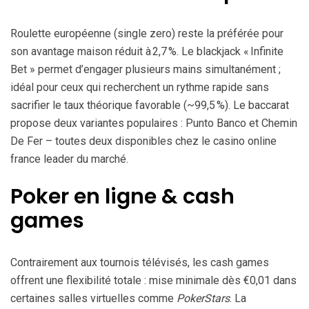
Roulette européenne (single zero) reste la préférée pour
son avantage maison réduit à 2,7 %. Le blackjack « Infinite
Bet » permet d’engager plusieurs mains simultanément ;
idéal pour ceux qui recherchent un rythme rapide sans
sacrifier le taux théorique favorable (~99,5 %). Le baccarat
propose deux variantes populaires : Punto Banco et Chemin
De Fer – toutes deux disponibles chez le casino online
france leader du marché.
Poker en ligne & cash
games
Contrairement aux tournois télévisés, les cash games
offrent une flexibilité totale : mise minimale dès €0,01 dans
certaines salles virtuelles comme
PokerStars
. La