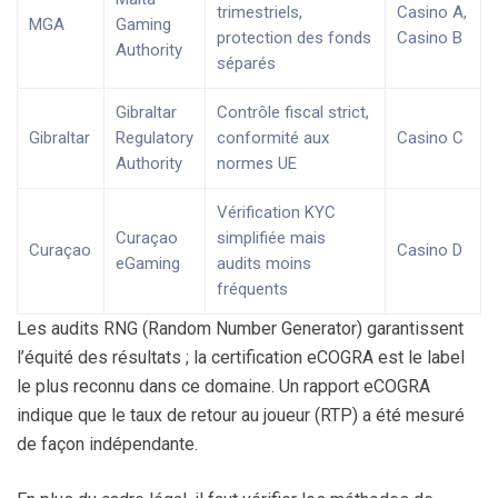
trimestriels,
Casino A,
MGA
Gaming
protection des fonds
Casino B
Authority
séparés
Gibraltar
Contrôle fiscal strict,
Gibraltar
Regulatory
conformité aux
Casino C
Authority
normes UE
Vérification KYC
Curaçao
simplifiée mais
Curaçao
Casino D
eGaming
audits moins
fréquents
Les audits RNG (Random Number Generator) garantissent
l’équité des résultats ; la certification eCOGRA est le label
le plus reconnu dans ce domaine. Un rapport eCOGRA
indique que le taux de retour au joueur (RTP) a été mesuré
de façon indépendante.