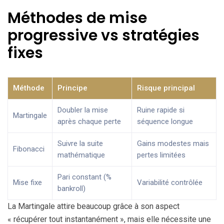
Méthodes de mise
progressive vs stratégies
fixes
Méthode
Principe
Risque principal
Doubler la mise
Ruine rapide si
Martingale
après chaque perte
séquence longue
Suivre la suite
Gains modestes mais
Fibonacci
mathématique
pertes limitées
Pari constant (%
Mise fixe
Variabilité contrôlée
bankroll)
La Martingale attire beaucoup grâce à son aspect
« récupérer tout instantanément », mais elle nécessite une