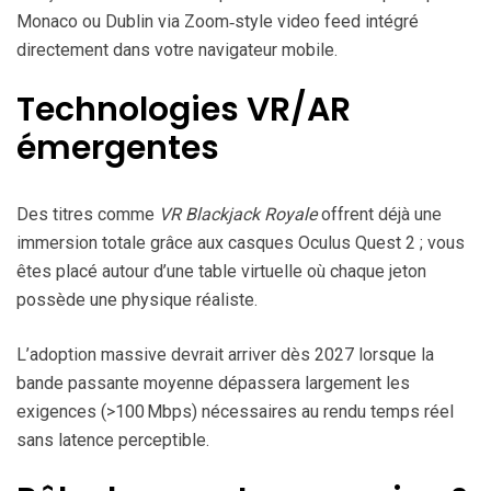
Monaco ou Dublin via Zoom‑style video feed intégré
directement dans votre navigateur mobile.
Technologies VR/AR
émergentes
Des titres comme
VR Blackjack Royale
offrent déjà une
immersion totale grâce aux casques Oculus Quest 2 ; vous
êtes placé autour d’une table virtuelle où chaque jeton
possède une physique réaliste.
L’adoption massive devrait arriver dès 2027 lorsque la
bande passante moyenne dépassera largement les
exigences (>100 Mbps) nécessaires au rendu temps réel
sans latence perceptible.