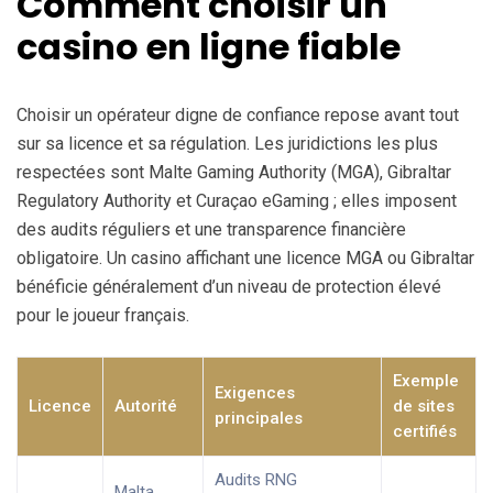
Comment choisir un
casino en ligne fiable
Choisir un opérateur digne de confiance repose avant tout
sur sa licence et sa régulation. Les juridictions les plus
respectées sont Malte Gaming Authority (MGA), Gibraltar
Regulatory Authority et Curaçao eGaming ; elles imposent
des audits réguliers et une transparence financière
obligatoire. Un casino affichant une licence MGA ou Gibraltar
bénéficie généralement d’un niveau de protection élevé
pour le joueur français.
Exemple
Exigences
Licence
Autorité
de sites
principales
certifiés
Audits RNG
Malta