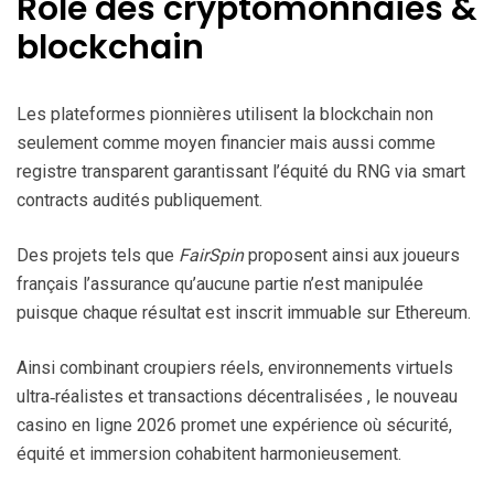
Rôle des cryptomonnaies &
blockchain
Les plateformes pionnières utilisent la blockchain non
seulement comme moyen financier mais aussi comme
registre transparent garantissant l’équité du RNG via smart
contracts audités publiquement.
Des projets tels que
FairSpin
proposent ainsi aux joueurs
français l’assurance qu’aucune partie n’est manipulée
puisque chaque résultat est inscrit immuable sur Ethereum.
Ainsi combinant croupiers réels, environnements virtuels
ultra‑réalistes et transactions décentralisées , le nouveau
casino en ligne 2026 promet une expérience où sécurité,
équité et immersion cohabitent harmonieusement.