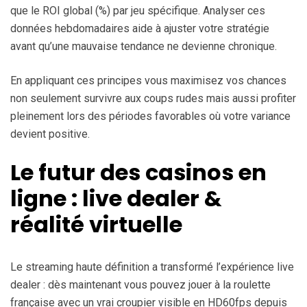
que le ROI global (%) par jeu spécifique. Analyser ces
données hebdomadaires aide à ajuster votre stratégie
avant qu’une mauvaise tendance ne devienne chronique.
En appliquant ces principes vous maximisez vos chances
non seulement survivre aux coups rudes mais aussi profiter
pleinement lors des périodes favorables où votre variance
devient positive.
Le futur des casinos en
ligne : live dealer &
réalité virtuelle
Le streaming haute définition a transformé l’expérience live
dealer : dès maintenant vous pouvez jouer à la roulette
française avec un vrai croupier visible en HD60fps depuis