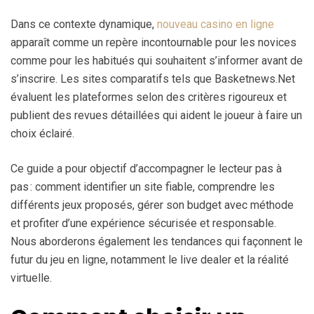
Dans ce contexte dynamique,
nouveau casino en ligne
apparaît comme un repère incontournable pour les novices
comme pour les habitués qui souhaitent s’informer avant de
s’inscrire. Les sites comparatifs tels que Basketnews.Net
évaluent les plateformes selon des critères rigoureux et
publient des revues détaillées qui aident le joueur à faire un
choix éclairé.
Ce guide a pour objectif d’accompagner le lecteur pas à
pas : comment identifier un site fiable, comprendre les
différents jeux proposés, gérer son budget avec méthode
et profiter d’une expérience sécurisée et responsable.
Nous aborderons également les tendances qui façonnent le
futur du jeu en ligne, notamment le live dealer et la réalité
virtuelle.