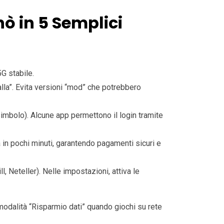
nò in 5 Semplici
G stabile.
alla”. Evita versioni “mod” che potrebbero
imbolo). Alcune app permettono il login tramite
à in pochi minuti, garantendo pagamenti sicuri e
, Neteller). Nelle impostazioni, attiva le
a modalità “Risparmio dati” quando giochi su rete