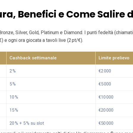
uttura, Benefici e Come Salire
Bronze, Silver, Gold, Platinum e Diamond. I punti fedeltà (chiama
) e ogni ora giocata a tavoli live (2 pt/€).
Cashback settimanale
Limite prelievo
2 %
€2 000
5 %
€5 000
10 %
€10 000
15 %
€20 000
20 % + 5 % su slot
€50 000