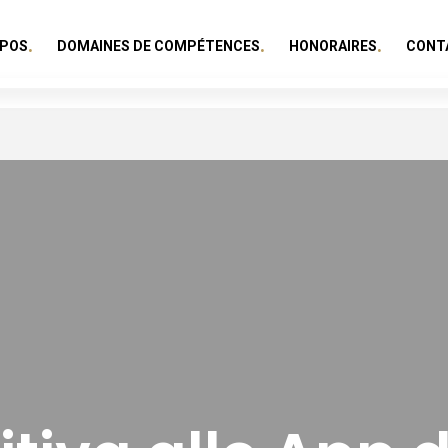
OPOS
DOMAINES DE COMPÉTENCES
HONORAIRES
CONT