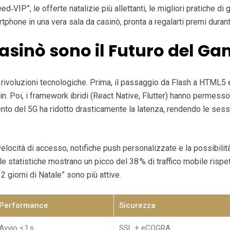
eed‑VIP”, le offerte natalizie più allettanti, le migliori pratiche d
tphone in una vera sala da casinò, pronta a regalarti premi durant
Casinò sono il Futuro del G
i rivoluzioni tecnologiche. Prima, il passaggio da Flash a HTML5 
‑in. Poi, i framework ibridi (React Native, Flutter) hanno permess
ento del 5G ha ridotto drasticamente la latenza, rendendo le sessi
elocità di accesso, notifiche push personalizzate e la possibilit
, le statistiche mostrano un picco del 38 % di traffico mobile rispe
2 giorni di Natale” sono più attive.
Performance
Sicurezza
Avvio < 1 s
SSL + eCOGRA