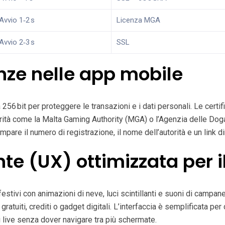
Avvio 1‑2 s
Licenza MGA
Avvio 2‑3 s
SSL
enze nelle app mobile
 a 256 bit per proteggere le transazioni e i dati personali. Le cert
autorità come la Malta Gaming Authority (MGA) o l’Agenzia delle Do
ompare il numero di registrazione, il nome dell’autorità e un link di
nte (UX) ottimizzata per i
estivi con animazioni di neve, luci scintillanti e suoni di campa
gratuiti, crediti o gadget digitali. L’interfaccia è semplificata pe
ei live senza dover navigare tra più schermate.