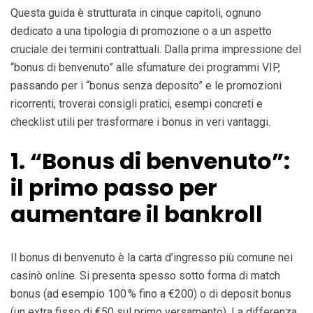
Questa guida è strutturata in cinque capitoli, ognuno
dedicato a una tipologia di promozione o a un aspetto
cruciale dei termini contrattuali. Dalla prima impressione del
“bonus di benvenuto” alle sfumature dei programmi VIP,
passando per i “bonus senza deposito” e le promozioni
ricorrenti, troverai consigli pratici, esempi concreti e
checklist utili per trasformare i bonus in veri vantaggi.
1. “Bonus di benvenuto”:
il primo passo per
aumentare il bankroll
Il bonus di benvenuto è la carta d’ingresso più comune nei
casinò online. Si presenta spesso sotto forma di match
bonus (ad esempio 100 % fino a €200) o di deposit bonus
(un extra fisso di €50 sul primo versamento). La differenza