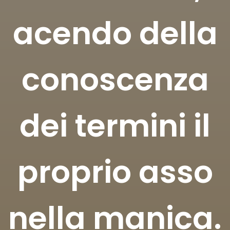
acendo della
conoscenza
dei termini il
proprio asso
nella manica.