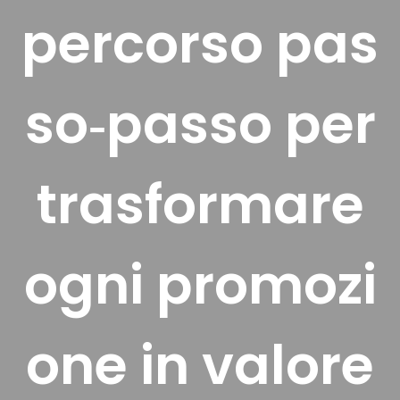
percorso pas
so‑passo per
trasformare
ogni promozi
one in valore