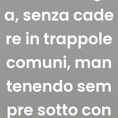
a, senza cade
re in trappole
comuni, man
tenendo sem
pre sotto con