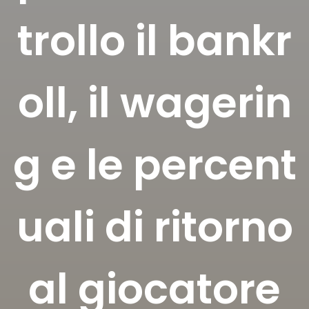
trollo il bankr
oll, il wagerin
g e le percent
uali di ritorno
al giocatore