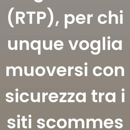
(RTP), per chi
unque voglia
muoversi con
sicurezza tra i
siti scommes