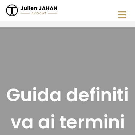
Guida definiti
va ai termini