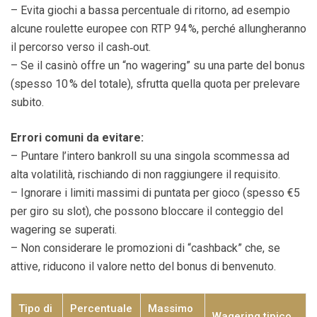
– Evita giochi a bassa percentuale di ritorno, ad esempio
alcune roulette europee con RTP 94 %, perché allungheranno
il percorso verso il cash‑out.
– Se il casinò offre un “no wagering” su una parte del bonus
(spesso 10 % del totale), sfrutta quella quota per prelevare
subito.
Errori comuni da evitare:
– Puntare l’intero bankroll su una singola scommessa ad
alta volatilità, rischiando di non raggiungere il requisito.
– Ignorare i limiti massimi di puntata per gioco (spesso €5
per giro su slot), che possono bloccare il conteggio del
wagering se superati.
– Non considerare le promozioni di “cashback” che, se
attive, riducono il valore netto del bonus di benvenuto.
Tipo di
Percentuale
Massimo
Wagering tipico