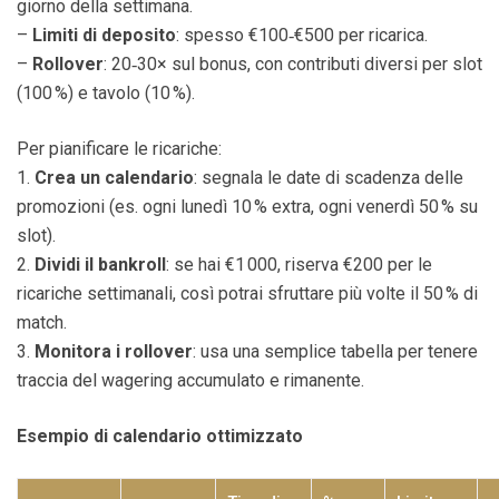
giorno della settimana.
–
Limiti di deposito
: spesso €100‑€500 per ricarica.
–
Rollover
: 20‑30× sul bonus, con contributi diversi per slot
(100 %) e tavolo (10 %).
Per pianificare le ricariche:
1.
Crea un calendario
: segnala le date di scadenza delle
promozioni (es. ogni lunedì 10 % extra, ogni venerdì 50 % su
slot).
2.
Dividi il bankroll
: se hai €1 000, riserva €200 per le
ricariche settimanali, così potrai sfruttare più volte il 50 % di
match.
3.
Monitora i rollover
: usa una semplice tabella per tenere
traccia del wagering accumulato e rimanente.
Esempio di calendario ottimizzato