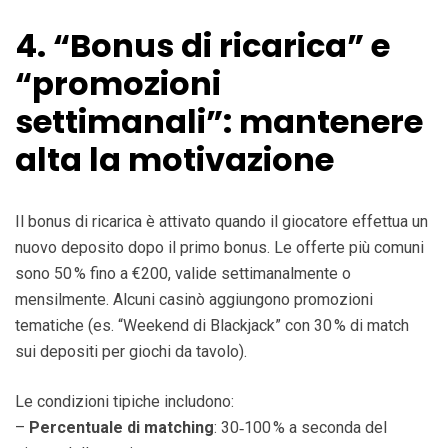
4. “Bonus di ricarica” e
“promozioni
settimanali”: mantenere
alta la motivazione
Il bonus di ricarica è attivato quando il giocatore effettua un
nuovo deposito dopo il primo bonus. Le offerte più comuni
sono 50 % fino a €200, valide settimanalmente o
mensilmente. Alcuni casinò aggiungono promozioni
tematiche (es. “Weekend di Blackjack” con 30 % di match
sui depositi per giochi da tavolo).
Le condizioni tipiche includono:
–
Percentuale di matching
: 30‑100 % a seconda del