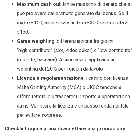
Maximum cash‑out
: limite massimo di denaro che si
può prelevare dalle vincite generate dal bonus. Se il
max è €150, anche una vincita di €300 sarà ridotta a
€150.
Game weighting
: differenziazione tra giochi
“high‑contribute” (slot, video poker) e “low‑contribute”
(roulette, baccarat). Alcuni casinò applicano un
weighting del 20 % per i giochi da tavolo.
Licenza e regolamentazione
: i casinò con licenza
Malta Gaming Authority (MGA) o UKGC tendono a
offrire termini più trasparenti rispetto a operatori non
aams. Verificare la licenza è un passo fondamentale
per evitare sorprese.
Checklist rapida prima di accettare una promozione