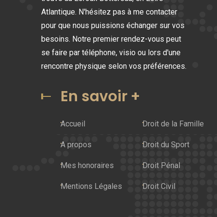
Atlantique. N'hésitez pas à me contacter
pour que nous puissions échanger sur vos
besoins. Notre premier rendez-vous peut
se faire par téléphone, visio ou lors d'une
rencontre physique selon vos préférences.
En savoir +
Accueil
Droit de la Famille
A propos
Droit du Sport
Mes honoraires
Droit Pénal
Mentions Légales
Droit Civil