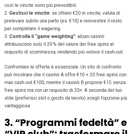
così le vincite sono più prevedibili.
2.
Gestisci le vincite
: se ottieni €20 in vincite, valuta di
prelevare subito una parte (es. €10) e reinvestire il resto
per completare il wagering.
3.
Controlla il “game weighting”
: alcuni casinò
attribuiscono solo il 20 % del valore dei free spins al
requisito di scommessa, rendendo più veloce il cash‑out.
Confrontare le offerte è essenziale. Un sito di confronto
può mostrare che il casinò A offre €10 + 20 free spins con
max cash‑out €100, mentre il casinò B propone €15 senza
free spins ma con un requisito di 20×. A seconda del tuo
stile (preferisci slot o giochi da tavolo) scegli l’opzione più
vantaggiosa.
3. “Programmi fedeltà” e
“VIP club”: trasformare il