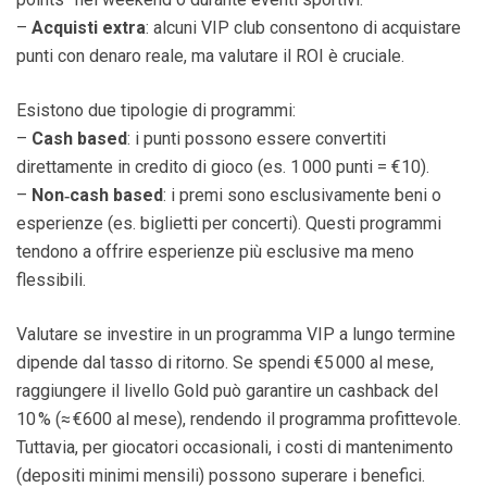
–
Acquisti extra
: alcuni VIP club consentono di acquistare
punti con denaro reale, ma valutare il ROI è cruciale.
Esistono due tipologie di programmi:
–
Cash based
: i punti possono essere convertiti
direttamente in credito di gioco (es. 1 000 punti = €10).
–
Non‑cash based
: i premi sono esclusivamente beni o
esperienze (es. biglietti per concerti). Questi programmi
tendono a offrire esperienze più esclusive ma meno
flessibili.
Valutare se investire in un programma VIP a lungo termine
dipende dal tasso di ritorno. Se spendi €5 000 al mese,
raggiungere il livello Gold può garantire un cashback del
10 % (≈ €600 al mese), rendendo il programma profittevole.
Tuttavia, per giocatori occasionali, i costi di mantenimento
(depositi minimi mensili) possono superare i benefici.