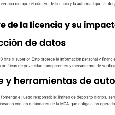
, verifica siempre el número de licencia y la autoridad que la oto
e de la licencia y su impact
cción de datos
 bits o superior. Esto protege la información personal y financi
 políticas de privacidad transparentes y mecanismos de verificac
 y herramientas de auto
a fomentar el juego responsable: límites de depósito diarios, s
ineadas con los estándares de la MGA, que obliga a los operado