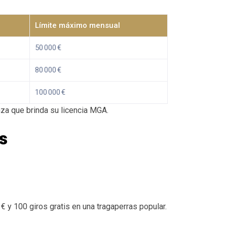
Límite máximo mensual
50 000 €
80 000 €
100 000 €
nza que brinda su licencia MGA.
s
y 100 giros gratis en una tragaperras popular.