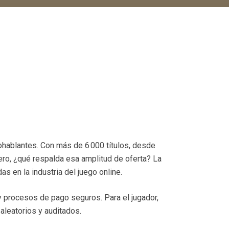
ohablantes. Con más de 6 000 títulos, desde
Pero, ¿qué respalda esa amplitud de oferta? La
s en la industria del juego online.
y procesos de pago seguros. Para el jugador,
aleatorios y auditados.