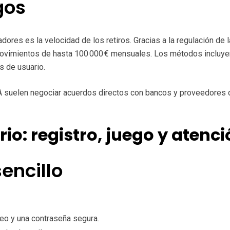
gos
dores es la velocidad de los retiros. Gracias a la regulación de
 movimientos de hasta 100 000 € mensuales. Los métodos incluye
s de usuario.
 suelen negociar acuerdos directos con bancos y proveedores 
io: registro, juego y atenció
sencillo
eo y una contraseña segura.