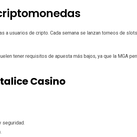
criptomonedas
as a usuarios de cripto. Cada semana se lanzan torneos de slots 
len tener requisitos de apuesta más bajos, ya que la MGA per
talice Casino
y seguridad.
.