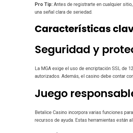
Pro Tip:
Antes de registrarte en cualquier sitio
una señal clara de seriedad.
Características clav
Seguridad y prote
La MGA exige el uso de encriptación SSL de 128
autorizados. Además, el casino debe contar con
Juego responsable
Betalice Casino incorpora varias funciones par
recursos de ayuda. Estas herramientas están al