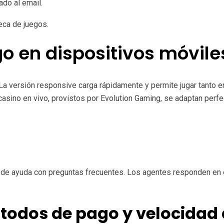
ado al email.
eca de juegos.
o en dispositivos móvile
 La versión responsive carga rápidamente y permite jugar tanto
casino en vivo, provistos por Evolution Gaming, se adaptan per
tro de ayuda con preguntas frecuentes. Los agentes responden en
odos de pago y velocidad d