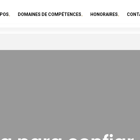
OPOS
DOMAINES DE COMPÉTENCES
HONORAIRES
CONT