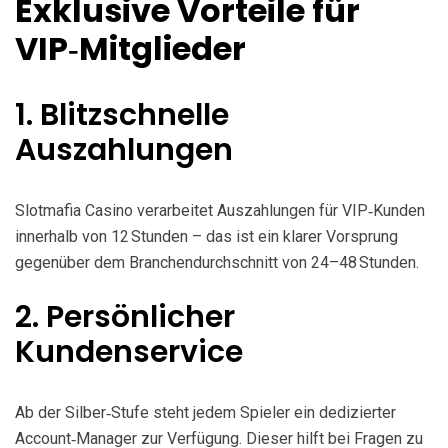
Exklusive Vorteile für
VIP‑Mitglieder
1. Blitzschnelle
Auszahlungen
Slotmafia Casino verarbeitet Auszahlungen für VIP‑Kunden
innerhalb von 12 Stunden – das ist ein klarer Vorsprung
gegenüber dem Branchendurchschnitt von 24–48 Stunden.
2. Persönlicher
Kundenservice
Ab der Silber‑Stufe steht jedem Spieler ein dedizierter
Account‑Manager zur Verfügung. Dieser hilft bei Fragen zu