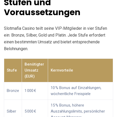
Stufen und
Voraussetzungen
Slotmafia Casino teilt seine VIP‑Mitglieder in vier Stufen
ein: Bronze, Silber, Gold und Platin. Jede Stufe erfordert
einen bestimmten Umsatz und bietet entsprechende
Belohnungen.
Benötigter
Stufe
Umsatz
Kernvorteile
(EUR)
10 % Bonus auf Einzahlungen,
Bronze
1 000 €
wöchentliche Freispiele
15 % Bonus, höhere
Silber
5 000 €
Auszahlungslimits, persönlicher