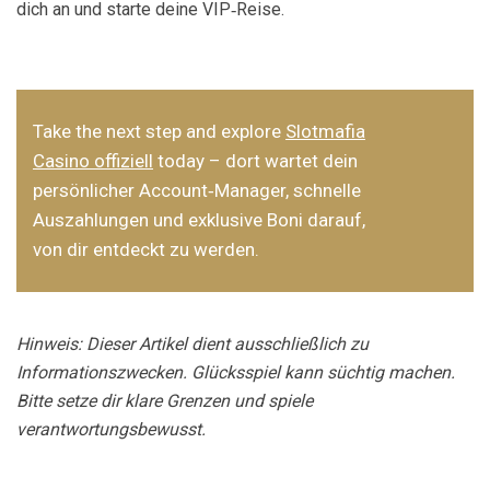
dich an und starte deine VIP‑Reise.
Take the next step and explore
Slotmafia
Casino offiziell
today – dort wartet dein
persönlicher Account‑Manager, schnelle
Auszahlungen und exklusive Boni darauf,
von dir entdeckt zu werden.
Hinweis: Dieser Artikel dient ausschließlich zu
Informationszwecken. Glücksspiel kann süchtig machen.
Bitte setze dir klare Grenzen und spiele
verantwortungsbewusst.