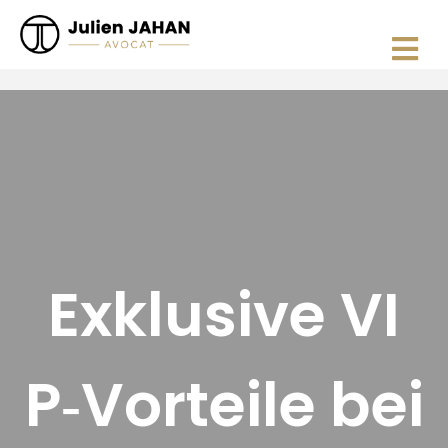
Exklusive VI
P‑Vorteile bei