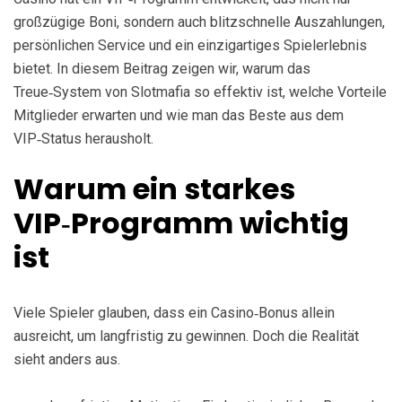
großzügige Boni, sondern auch blitzschnelle Auszahlungen,
persönlichen Service und ein einzigartiges Spielerlebnis
bietet. In diesem Beitrag zeigen wir, warum das
Treue‑System von Slotmafia so effektiv ist, welche Vorteile
Mitglieder erwarten und wie man das Beste aus dem
VIP‑Status herausholt.
Warum ein starkes
VIP‑Programm wichtig
ist
Viele Spieler glauben, dass ein Casino‑Bonus allein
ausreicht, um langfristig zu gewinnen. Doch die Realität
sieht anders aus.