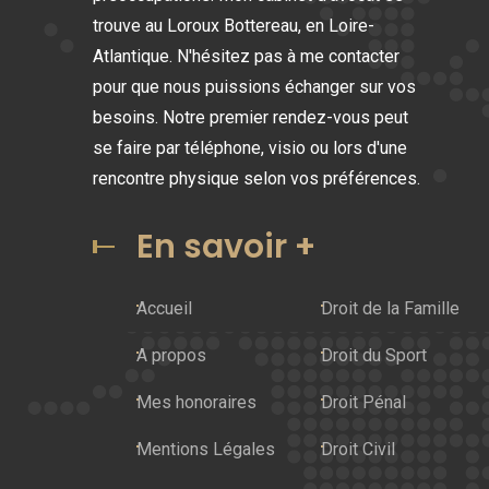
trouve au Loroux Bottereau, en Loire-
Atlantique. N'hésitez pas à me contacter
pour que nous puissions échanger sur vos
besoins. Notre premier rendez-vous peut
se faire par téléphone, visio ou lors d'une
rencontre physique selon vos préférences.
En savoir +
Accueil
Droit de la Famille
A propos
Droit du Sport
Mes honoraires
Droit Pénal
Mentions Légales
Droit Civil