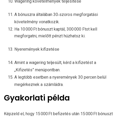
Wagering követelmények teljesítése
A bónuszra általában 30‑szoros megforgatási
követelmény vonatkozik.
Ha 10 000 Ft bónuszt kaptál, 300 000 Ftot kell
megforgatni, mielőtt pénzt húzhatsz ki.
Nyeremények kifizetése
Amint a wagering teljesült, kérd a kifizetést a
„Kifizetés” menüpontban.
A legtöbb esetben a nyeremények 30 percen belül
megérkeznek a számládra.
Gyakorlati példa
Képzeld el, hogy 15 000 Ft befizetés után 15 000 Ft bónuszt