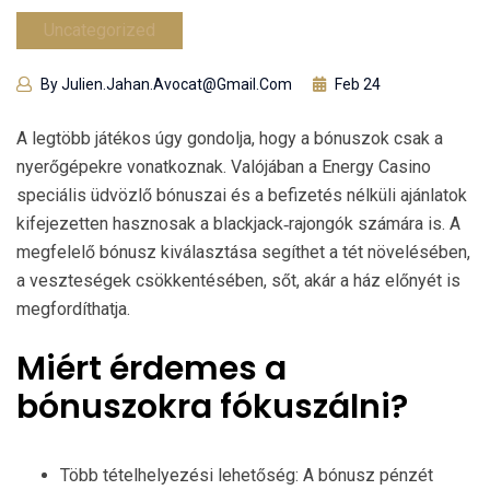
Uncategorized
By Julien.jahan.avocat@gmail.com
Feb 24
A legtöbb játékos úgy gondolja, hogy a bónuszok csak a
nyerőgépekre vonatkoznak. Valójában a Energy Casino
speciális üdvözlő bónuszai és a befizetés nélküli ajánlatok
kifejezetten hasznosak a blackjack‑rajongók számára is. A
megfelelő bónusz kiválasztása segíthet a tét növelésében,
a veszteségek csökkentésében, sőt, akár a ház előnyét is
megfordíthatja.
Miért érdemes a
bónuszokra fókuszálni?
Több tételhelyezési lehetőség: A bónusz pénzét