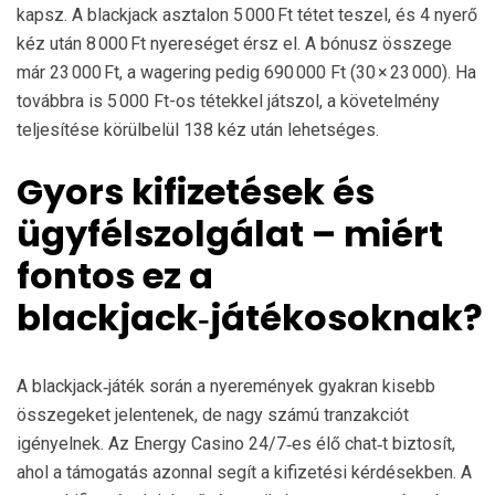
kapsz. A blackjack asztalon 5 000 Ft tétet teszel, és 4 nyerő
kéz után 8 000 Ft nyereséget érsz el. A bónusz összege
már 23 000 Ft, a wagering pedig 690 000 Ft (30 × 23 000). Ha
továbbra is 5 000 Ft-os tétekkel játszol, a követelmény
teljesítése körülbelül 138 kéz után lehetséges.
Gyors kifizetések és
ügyfélszolgálat – miért
fontos ez a
blackjack‑játékosoknak?
A blackjack‑játék során a nyeremények gyakran kisebb
összegeket jelentenek, de nagy számú tranzakciót
igényelnek. Az Energy Casino 24/7‑es élő chat‑t biztosít,
ahol a támogatás azonnal segít a kifizetési kérdésekben. A