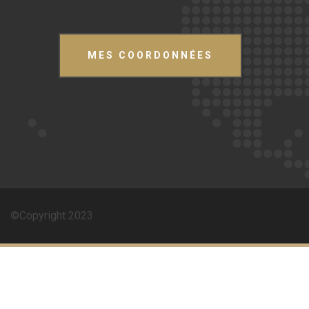
MES COORDONNÉES
©Copyright 2023