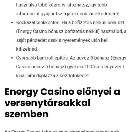
használva több kézre is játszhatsz, így több
információt gyűjthetsz a játékosok viselkedéséről.
Kockázatcsökkentés: Ha a befizetés nélküli bónuszt
(Energy Casino bónusz befizetés nélkül) használod, a
saját pénzedet csak a nyeremények után kell
kifizetned.
Gyorsabb bankroll építés: Az üdvözlő bónusz (Energy
Casino üdvözlő bónusz) gyakran 100 %‑es egyezést
kínál, ami duplázza a kezdőtőkédet.
Energy Casino előnyei a
versenytársakkal
szemben