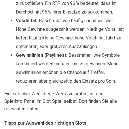
zurückfließen. Ein RTP von 96 % bedeutet, dass im
Durchschnitt 96 % Ihrer Einsätze zurückkommen.
Volatilität:
Beschreibt, wie häufig und in welcher
Höhe Gewinne ausgezahlt werden. Niedrige Volatilität
liefert häufig kleine Gewinne, hohe Volatilität führt zu
selteneren, aber größeren Auszahlungen.
Gewinnlinien (Paylines):
Bestimmen, wie Symbole
kombiniert werden müssen, um zu gewinnen. Mehr
Gewinnlinien erhöhen die Chance auf Treffer,
reduzieren aber gleichzeitig den Einsatz pro Spin.
Ein einfacher Weg, diese Werte zu prüfen, ist das
Spielinfo‑Panel im Slot‑Spiel selbst. Dort finden Sie alle
relevanten Daten.
Tipps zur Auswahl des richtigen Slots: