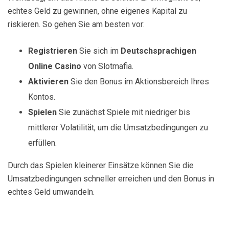
echtes Geld zu gewinnen, ohne eigenes Kapital zu
riskieren. So gehen Sie am besten vor:
Registrieren
Sie sich im
Deutschsprachigen
Online Casino
von Slotmafia.
Aktivieren
Sie den Bonus im Aktionsbereich Ihres
Kontos.
Spielen
Sie zunächst Spiele mit niedriger bis
mittlerer Volatilität, um die Umsatzbedingungen zu
erfüllen.
Durch das Spielen kleinerer Einsätze können Sie die
Umsatzbedingungen schneller erreichen und den Bonus in
echtes Geld umwandeln.