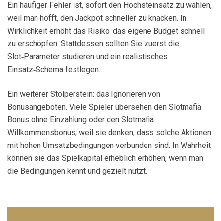
Ein häufiger Fehler ist, sofort den Höchsteinsatz zu wählen,
weil man hofft, den Jackpot schneller zu knacken. In
Wirklichkeit erhöht das Risiko, das eigene Budget schnell
zu erschöpfen. Stattdessen sollten Sie zuerst die
Slot‑Parameter studieren und ein realistisches
Einsatz‑Schema festlegen.
Ein weiterer Stolperstein: das Ignorieren von
Bonusangeboten. Viele Spieler übersehen den Slotmafia
Bonus ohne Einzahlung oder den Slotmafia
Willkommensbonus, weil sie denken, dass solche Aktionen
mit hohen Umsatzbedingungen verbunden sind. In Wahrheit
können sie das Spielkapital erheblich erhöhen, wenn man
die Bedingungen kennt und gezielt nutzt.