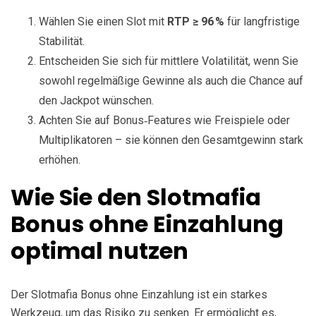
Wählen Sie einen Slot mit
RTP ≥ 96 %
für langfristige
Stabilität.
Entscheiden Sie sich für mittlere Volatilität, wenn Sie
sowohl regelmäßige Gewinne als auch die Chance auf
den Jackpot wünschen.
Achten Sie auf Bonus‑Features wie Freispiele oder
Multiplikatoren – sie können den Gesamtgewinn stark
erhöhen.
Wie Sie den Slotmafia
Bonus ohne Einzahlung
optimal nutzen
Der Slotmafia Bonus ohne Einzahlung ist ein starkes
Werkzeug, um das Risiko zu senken. Er ermöglicht es,