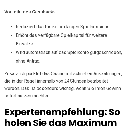
Vorteile des Cashbacks:
Reduziert das Risiko bei langen Spielsessions.
Erhöht das verfügbare Spielkapital für weitere
Einsätze.
Wird automatisch auf das Spielkonto gutgeschrieben,
ohne Antrag.
Zusätzlich punktet das Casino mit schnellen Auszahlungen,
die in der Regel innerhalb von 24 Stunden bearbeitet
werden. Das ist besonders wichtig, wenn Sie Ihren Gewinn
sofort nutzen möchten.
Expertenempfehlung: So
holen Sie das Maximum