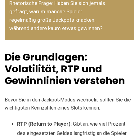
Rhetorische Frage: Haben Sie sich jemals
gefragt, warum manche Spieler
regelmäßig große Jackpots knacken,
während andere kaum etwas gewinnen?
Die Grundlagen:
Volatilität, RTP und
Gewinnlinien verstehen
Bevor Sie in den Jackpot‑Modus wechseln, sollten Sie die
wichtigsten Kennzahlen eines Slots kennen:
RTP (Return to Player):
Gibt an, wie viel Prozent
des eingesetzten Geldes langfristig an die Spieler