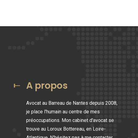
A propos
Avocat au Barreau de Nantes depuis 2008,
je place l'humain au centre de mes
préoccupations. Mon cabinet d'avocat se
trouve au Loroux Bottereau, en Loire-
Atlantique. N'hésitez pas à me contacter