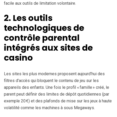
facile aux outils de limitation volontaire.
2. Les outils
technologiques de
contrôle parental
intégrés aux sites de
casino
Les sites les plus modernes proposent aujourd’hui des
filtres d’accès qui bloquent le contenu de jeu sur les
appareils des enfants. Une fois le profil « famille » créé, le
parent peut définir des limites de dépôt quotidiennes (par
exemple 20 €) et des plafonds de mise sur les jeux à haute
volatilité comme les machines à sous Megaways.