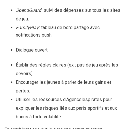
SpendGuard
: suivi des dépenses sur tous les sites
de jeu.
FamilyPlay
: tableau de bord partagé avec
notifications push.
Dialogue ouvert
Établir des règles claires (ex. : pas de jeu après les
devoirs).
Encourager les jeunes à parler de leurs gains et
pertes.
Utiliser les ressources d’Agencelespirates pour
expliquer les risques liés aux paris sportifs et aux
bonus à forte volatilité.