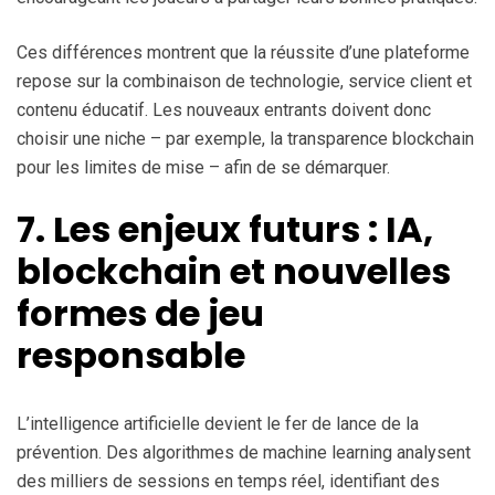
Ces différences montrent que la réussite d’une plateforme
repose sur la combinaison de technologie, service client et
contenu éducatif. Les nouveaux entrants doivent donc
choisir une niche – par exemple, la transparence blockchain
pour les limites de mise – afin de se démarquer.
7. Les enjeux futurs : IA,
blockchain et nouvelles
formes de jeu
responsable
L’intelligence artificielle devient le fer de lance de la
prévention. Des algorithmes de machine learning analysent
des milliers de sessions en temps réel, identifiant des