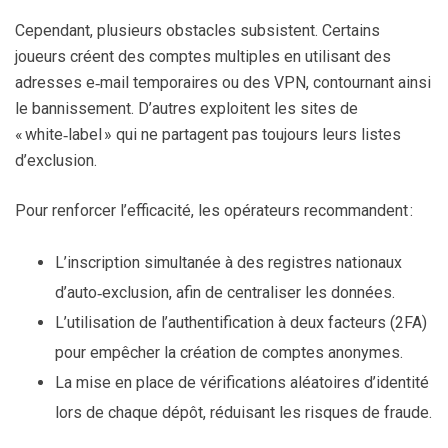
Cependant, plusieurs obstacles subsistent. Certains
joueurs créent des comptes multiples en utilisant des
adresses e‑mail temporaires ou des VPN, contournant ainsi
le bannissement. D’autres exploitent les sites de
« white‑label » qui ne partagent pas toujours leurs listes
d’exclusion.
Pour renforcer l’efficacité, les opérateurs recommandent :
L’inscription simultanée à des registres nationaux
d’auto‑exclusion, afin de centraliser les données.
L’utilisation de l’authentification à deux facteurs (2FA)
pour empêcher la création de comptes anonymes.
La mise en place de vérifications aléatoires d’identité
lors de chaque dépôt, réduisant les risques de fraude.