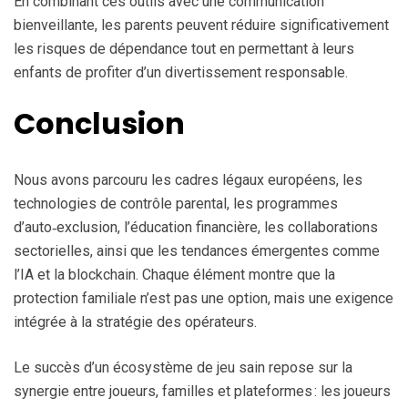
En combinant ces outils avec une communication
bienveillante, les parents peuvent réduire significativement
les risques de dépendance tout en permettant à leurs
enfants de profiter d’un divertissement responsable.
Conclusion
Nous avons parcouru les cadres légaux européens, les
technologies de contrôle parental, les programmes
d’auto‑exclusion, l’éducation financière, les collaborations
sectorielles, ainsi que les tendances émergentes comme
l’IA et la blockchain. Chaque élément montre que la
protection familiale n’est pas une option, mais une exigence
intégrée à la stratégie des opérateurs.
Le succès d’un écosystème de jeu sain repose sur la
synergie entre joueurs, familles et plateformes : les joueurs