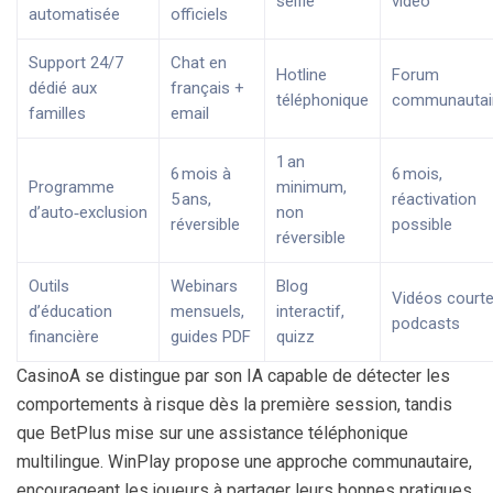
selfie
vidéo
automatisée
officiels
Support 24/7
Chat en
Hotline
Forum
dédié aux
français +
téléphonique
communautai
familles
email
1 an
6 mois à
6 mois,
Programme
minimum,
5 ans,
réactivation
d’auto‑exclusion
non
réversible
possible
réversible
Outils
Webinars
Blog
Vidéos courte
d’éducation
mensuels,
interactif,
podcasts
financière
guides PDF
quizz
CasinoA se distingue par son IA capable de détecter les
comportements à risque dès la première session, tandis
que BetPlus mise sur une assistance téléphonique
multilingue. WinPlay propose une approche communautaire,
encourageant les joueurs à partager leurs bonnes pratiques.