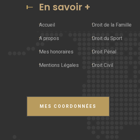
En savoir +
Accueil
Droit de la Famille
A propos
Droit du Sport
Mes honoraires
Droit Pénal
Mentions Légales
Droit Civil
MES COORDONNÉES