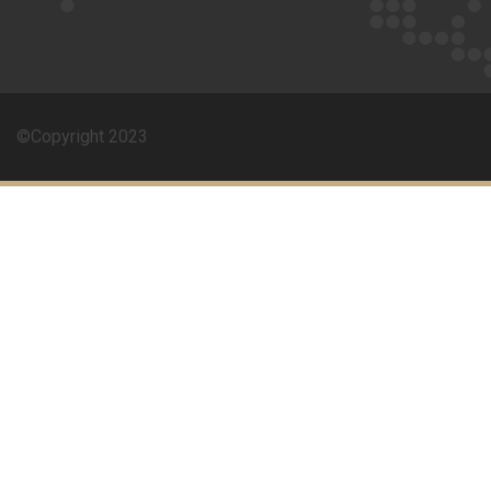
©Copyright 2023