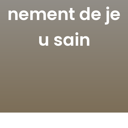
nement de je
u sain