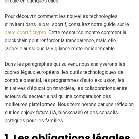
circule en quelques clics.
Pour découvrir comment les nouvelles technologies
s’invitent dans le pari sportif, consultez notre guide sur le
paris sportif crypto
. Cette ressource montre comment la
blockchain peut renforcer la transparence, mais elle
rappelle aussi que la vigilance reste indispensable.
Dans les paragraphes qui suivent, nous analyserons les
cadres légaux européens, les outils technologiques de
contrôle parental, les programmes d’auto‑exclusion, les
initiatives d’éducation financière, les collaborations entre
acteurs du secteur, ainsi qu’une comparaison des
meilleures plateformes. Nous terminerons par une réflexion
sur les enjeux futurs (IA, blockchain) et des conseils
pratiques pour les familles.
1. Les obligations légales