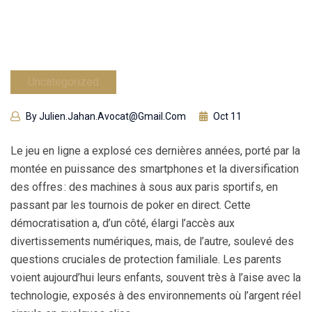
Uncategorized
By Julien.jahan.avocat@gmail.com
Oct 11
Le jeu en ligne a explosé ces dernières années, porté par la
montée en puissance des smartphones et la diversification
des offres : des machines à sous aux paris sportifs, en
passant par les tournois de poker en direct. Cette
démocratisation a, d’un côté, élargi l’accès aux
divertissements numériques, mais, de l’autre, soulevé des
questions cruciales de protection familiale. Les parents
voient aujourd’hui leurs enfants, souvent très à l’aise avec la
technologie, exposés à des environnements où l’argent réel