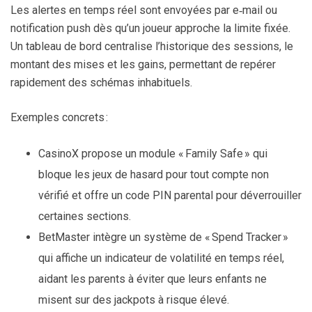
Les alertes en temps réel sont envoyées par e‑mail ou
notification push dès qu’un joueur approche la limite fixée.
Un tableau de bord centralise l’historique des sessions, le
montant des mises et les gains, permettant de repérer
rapidement des schémas inhabituels.
Exemples concrets :
CasinoX propose un module « Family Safe » qui
bloque les jeux de hasard pour tout compte non
vérifié et offre un code PIN parental pour déverrouiller
certaines sections.
BetMaster intègre un système de « Spend Tracker »
qui affiche un indicateur de volatilité en temps réel,
aidant les parents à éviter que leurs enfants ne
misent sur des jackpots à risque élevé.