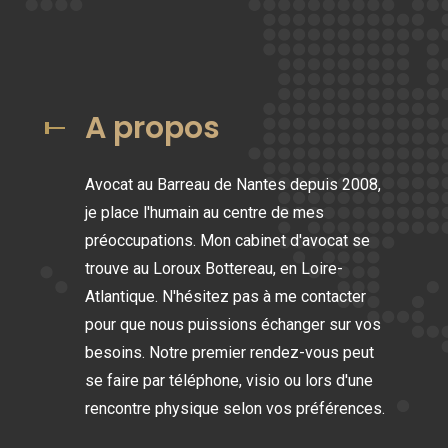
A propos
Avocat au Barreau de Nantes depuis 2008,
je place l'humain au centre de mes
préoccupations. Mon cabinet d'avocat se
trouve au Loroux Bottereau, en Loire-
Atlantique. N'hésitez pas à me contacter
pour que nous puissions échanger sur vos
besoins. Notre premier rendez-vous peut
se faire par téléphone, visio ou lors d'une
rencontre physique selon vos préférences.