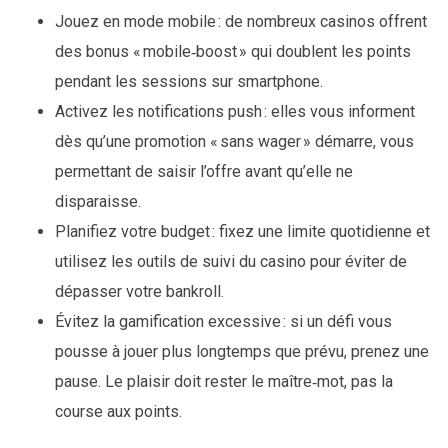
Jouez en mode mobile : de nombreux casinos offrent
des bonus « mobile‑boost » qui doublent les points
pendant les sessions sur smartphone.
Activez les notifications push : elles vous informent
dès qu’une promotion « sans wager » démarre, vous
permettant de saisir l’offre avant qu’elle ne
disparaisse.
Planifiez votre budget : fixez une limite quotidienne et
utilisez les outils de suivi du casino pour éviter de
dépasser votre bankroll.
Évitez la gamification excessive : si un défi vous
pousse à jouer plus longtemps que prévu, prenez une
pause. Le plaisir doit rester le maître‑mot, pas la
course aux points.