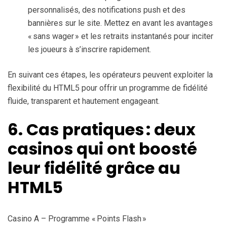
personnalisés, des notifications push et des
bannières sur le site. Mettez en avant les avantages
« sans wager » et les retraits instantanés pour inciter
les joueurs à s’inscrire rapidement.
En suivant ces étapes, les opérateurs peuvent exploiter la
flexibilité du HTML5 pour offrir un programme de fidélité
fluide, transparent et hautement engageant.
6. Cas pratiques : deux
casinos qui ont boosté
leur fidélité grâce au
HTML5
Casino A – Programme « Points Flash »