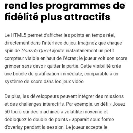
rend les programmes de
fidélité plus attractifs
Le HTML5 permet d’afficher les points en temps réel,
directement dans l’interface du jeu. Imaginez que chaque
spin de
Gonzo’s Quest
ajoute instantanément un petit
compteur visible en haut de l’écran ; le joueur voit son score
grimper sans devoir quitter la partie. Cette visibilité crée
une boucle de gratification immédiate, comparable à un
système de score dans les jeux vidéo.
De plus, les développeurs peuvent intégrer des missions
et des challenges interactifs. Par exemple, un défi « Jouez
50 tours sur des machines à volatilité moyenne et
débloquez le double de points » apparaît sous forme
d’overlay pendant la session. Le joueur accepte le