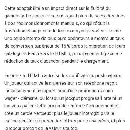
Cette adaptabilité a un impact direct sur la fluidité du
gameplay. Les joueurs ne subissent plus de saccades dues
à des redimensionnements manuels, ce qui réduit la
frustration et augmente le temps moyen passé sur le site.
Une étude interne de plusieurs opérateurs a montré un taux
de conversion supérieur de 15 % après la migration de leurs
catalogues Flash vers le HTML5, principalement grâce à la
réduction du taux d’abandon pendant le chargement.
En outre, le HTML5 autorise les notifications push natives.
Un joueur qui active les alertes sur son téléphone reçoit
instantanément un rappel lorsqu’une promotion « sans
wager » démarre, ou lorsqu’un jackpot progressif atteint un
nouveau palier. Cette proximité renforce l’engagement et
crée un cercle vertueux : plus le joueur interagit, plus le
casino peut lui proposer des offres personnalisées, et plus
le joueur perçoit de la valeur ajoutée.