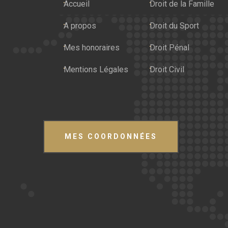
Accueil
Droit de la Famille
A propos
Droit du Sport
Mes honoraires
Droit Pénal
Mentions Légales
Droit Civil
MES COORDONNÉES