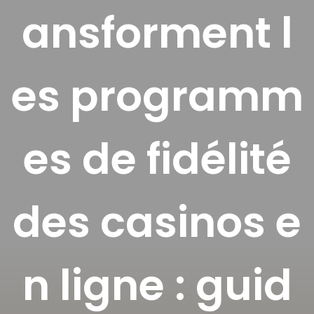
ansforment l
es programm
es de fidélité
des casinos e
n ligne : guid