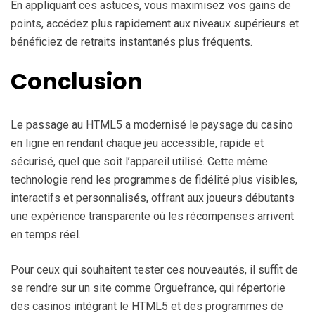
En appliquant ces astuces, vous maximisez vos gains de
points, accédez plus rapidement aux niveaux supérieurs et
bénéficiez de retraits instantanés plus fréquents.
Conclusion
Le passage au HTML5 a modernisé le paysage du casino
en ligne en rendant chaque jeu accessible, rapide et
sécurisé, quel que soit l’appareil utilisé. Cette même
technologie rend les programmes de fidélité plus visibles,
interactifs et personnalisés, offrant aux joueurs débutants
une expérience transparente où les récompenses arrivent
en temps réel.
Pour ceux qui souhaitent tester ces nouveautés, il suffit de
se rendre sur un site comme Orguefrance, qui répertorie
des casinos intégrant le HTML5 et des programmes de