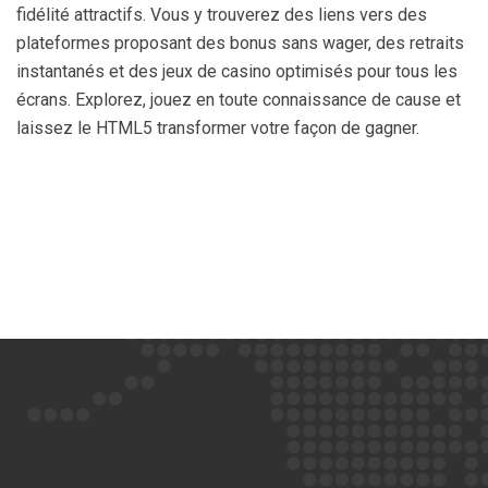
fidélité attractifs. Vous y trouverez des liens vers des
plateformes proposant des bonus sans wager, des retraits
instantanés et des jeux de casino optimisés pour tous les
écrans. Explorez, jouez en toute connaissance de cause et
laissez le HTML5 transformer votre façon de gagner.