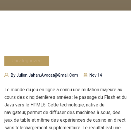
Uncategorized
By Julien.jahan.avocat@gmail.com
Nov 14
Le monde du jeu en ligne a connu une mutation majeure au
cours des cinq dernières années : le passage du Flash et du
Java vers le HTML5. Cette technologie, native du
navigateur, permet de diffuser des machines à sous, des
jeux de table et même des expériences de casino en direct
sans téléchargement supplémentaire. Le résultat est une