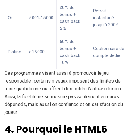
30 % de
Retrait
bonus +
Or
5 001‑15 000
instantané
cash‑back
jusqu’à 200 €
5 %
50 % de
bonus +
Gestionnaire de
Platine
> 15 000
cash‑back
compte dédié
10 %
Ces programmes visent aussi à promouvoir le jeu
responsable : certains niveaux imposent des limites de
mise quotidienne ou offrent des outils d’auto‑exclusion.
Ainsi, la fidélité ne se mesure pas seulement en euros
dépensés, mais aussi en confiance et en satisfaction du
joueur.
4. Pourquoi le HTML5