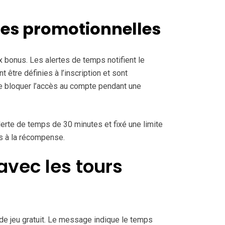
fres promotionnelles
x bonus. Les alertes de temps notifient le
 être définies à l’inscription et sont
de bloquer l’accès au compte pendant une
lerte de temps de 30 minutes et fixé une limite
is à la récompense.
avec les tours
de jeu gratuit. Le message indique le temps