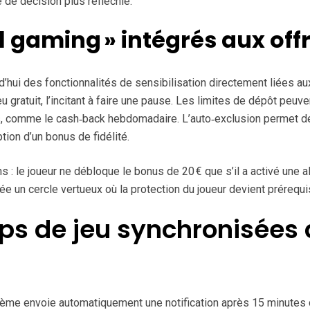
 de décision plus réfléchie.
ul gaming » intégrés aux of
hui des fonctionnalités de sensibilisation directement liées au
gratuit, l’incitant à faire une pause. Les limites de dépôt peuvent
nus, comme le cash‑back hebdomadaire. L’auto‑exclusion permet 
tion d’un bonus de fidélité.
 : le joueur ne débloque le bonus de 20 € que s’il a activé une a
rée un cercle vertueux où la protection du joueur devient prérequ
mps de jeu synchronisées 
ystème envoie automatiquement une notification après 15 minutes 