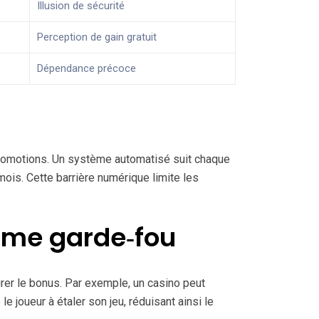
Illusion de sécurité
Perception de gain gratuit
Dépendance précoce
romotions. Un système automatisé suit chaque
ois. Cette barrière numérique limite les
omme garde‑fou
rer le bonus. Par exemple, un casino peut
 joueur à étaler son jeu, réduisant ainsi le