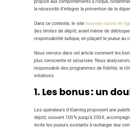
propice aux comportements à risque, notamment 
la nécessité d’intégrer la prévention de la dép
Dans ce contexte, le site
nouveau casino en lig
des limites de dépôt, avant même de débloquer 
responsabilité ludique, en plaçant le joueur au
Nous verrons dans cet article comment les bonu
plus consciente et sécurisée. Nous analyserons
responsable des programmes de fidélité, le rôle
initiatives.
1. Les bonus : un d
Les opérateurs d’iGaming proposent une palett
dépôt, souvent 100 % jusqu’à 200 €, accompagné
incite les joueurs existants à recharger leur 