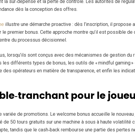
la sur‑dépense et la perte de contrôle. Les autorités de régulat
endance dès la conception des offres.
ne
illustre une démarche proactive : dès l’inscription, il propose
le premier bonus. Cette approche montre qu’il est possible de c
 centre du processus décisionnel.
s, lorsqu’ils sont conçus avec des mécanismes de gestion du ri
 les différents types de bonus, les outils de « mindful gaming »
 des opérateurs en matière de transparence, et enfin les indicat
ouble‑tranchant pour le joue
e variée de promotions. Le welcome bonus accueille le nouveau
 de 50 tours gratuits sur une machine à sous à haute volatilit
compte, tandis que le cash‑back rembourse une partie des pertes 