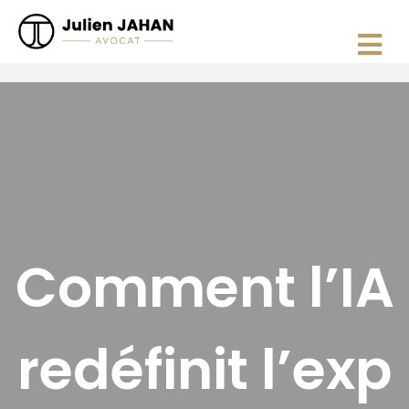
Comment l’IA
redéfinit l’exp