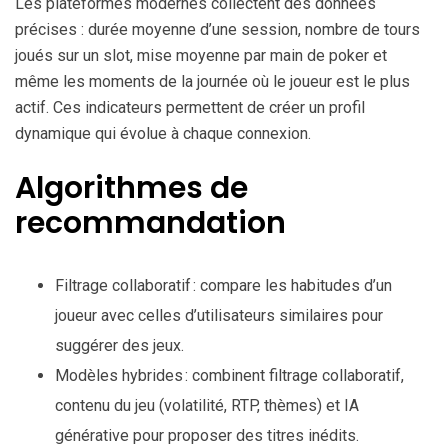
Les plateformes modernes collectent des données
précises : durée moyenne d’une session, nombre de tours
joués sur un slot, mise moyenne par main de poker et
même les moments de la journée où le joueur est le plus
actif. Ces indicateurs permettent de créer un profil
dynamique qui évolue à chaque connexion.
Algorithmes de
recommandation
Filtrage collaboratif : compare les habitudes d’un
joueur avec celles d’utilisateurs similaires pour
suggérer des jeux.
Modèles hybrides : combinent filtrage collaboratif,
contenu du jeu (volatilité, RTP, thèmes) et IA
générative pour proposer des titres inédits.