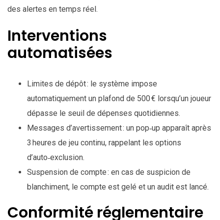
des alertes en temps réel.
Interventions
automatisées
Limites de dépôt : le système impose
automatiquement un plafond de 500 € lorsqu’un joueur
dépasse le seuil de dépenses quotidiennes.
Messages d’avertissement : un pop‑up apparaît après
3 heures de jeu continu, rappelant les options
d’auto‑exclusion.
Suspension de compte : en cas de suspicion de
blanchiment, le compte est gelé et un audit est lancé.
Conformité réglementaire