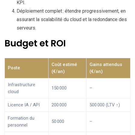
KPI.
Déploiement complet : étendre progressivement, en
assurant la scalabilité du cloud et la redondance des
serveurs.
Budget et ROI
Coût estimé
Gains attendus
Poste
(€/an)
(€/an)
Infrastructure
150 000
–
cloud
Licence IA / API
200 000
500 000 (LTV ↑)
Formation du
50 000
–
personnel