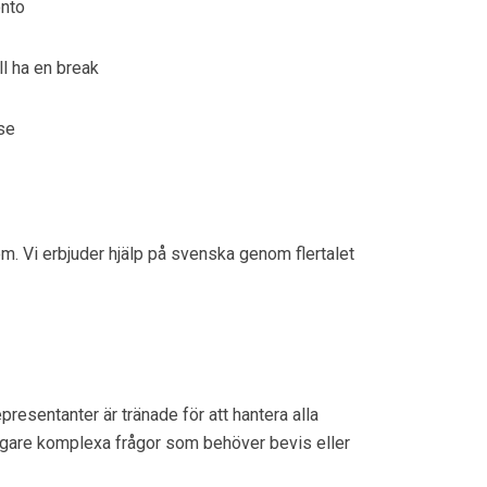
onto
ll ha en break
se
m. Vi erbjuder hjälp på svenska genom flertalet
resentanter är tränade för att hantera alla
ligare komplexa frågor som behöver bevis eller