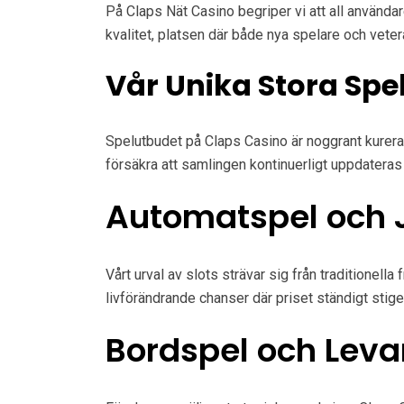
På Claps Nät Casino begriper vi att all använda
kvalitet, platsen där både nya spelare och vete
Vår Unika Stora Sp
Spelutbudet på Claps Casino är noggrant kurera
försäkra att samlingen kontinuerligt uppdatera
Automatspel och 
Vårt urval av slots strävar sig från traditionel
livförändrande chanser där priset ständigt stiger 
Bordspel och Lev