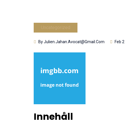
Uncategorized
By Julien.jahan.avocat@gmail.com
Feb 2
Innehåll