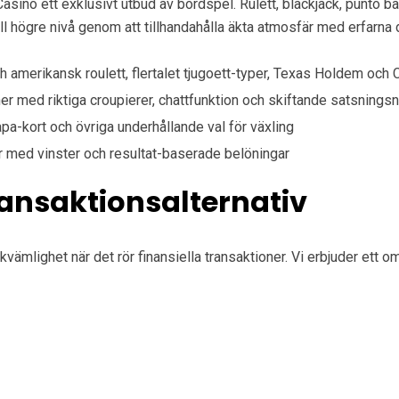
sino ett exklusivt utbud av bordspel. Rulett, blackjack, punto banc
ll högre nivå genom att tillhandahålla äkta atmosfär med erfarna d
h amerikansk roulett, flertalet tjugoett-typer, Texas Holdem och
er med riktiga croupierer, chattfunktion och skiftande satsningsn
pa-kort och övriga underhållande val för växling
med vinster och resultat-baserade belöningar
ansaktionsalternativ
ämlighet när det rör finansiella transaktioner. Vi erbjuder ett om