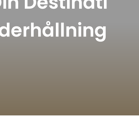
in Destinati
nderhållning