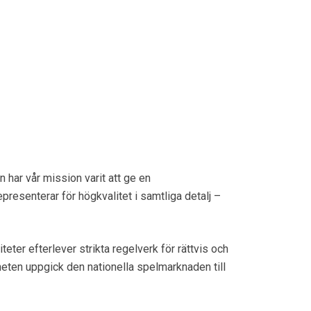
 har vår mission varit att ge en
presenterar för högkvalitet i samtliga detalj –
ter efterlever strikta regelverk för rättvis och
gheten uppgick den nationella spelmarknaden till