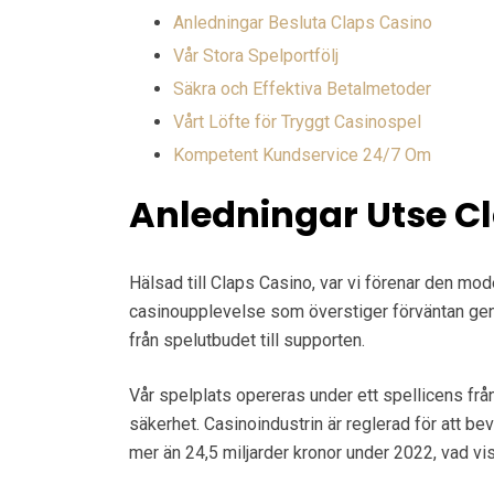
Anledningar Besluta Claps Casino
Vår Stora Spelportfölj
Säkra och Effektiva Betalmetoder
Vårt Löfte för Tryggt Casinospel
Kompetent Kundservice 24/7 Om
Anledningar Utse Cl
Hälsad till Claps Casino, var vi förenar den mo
casinoupplevelse som överstiger förväntan gen
från spelutbudet till supporten.
Vår spelplats opereras under ett spellicens från
säkerhet. Casinoindustrin är reglerad för att be
mer än 24,5 miljarder kronor under 2022, vad vis