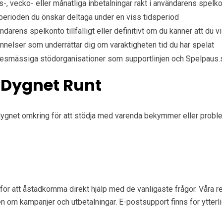
-, vecko- eller månatliga inbetalningar rakt i användarens spelk
perioden du önskar deltaga under en viss tidsperiod
darens spelkonto tillfälligt eller definitivt om du känner att du vi
elser som underrättar dig om varaktigheten tid du har spelat
yrkesmässiga stödorganisationer som supportlinjen och Spelpaus.
 Dygnet Runt
 dygnet omkring för att stödja med varenda bekymmer eller proble
ör att åstadkomma direkt hjälp med de vanligaste frågor. Våra rep
en om kampanjer och utbetalningar. E-postsupport finns för ytter