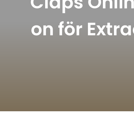
Claps Onlin
on för Extr