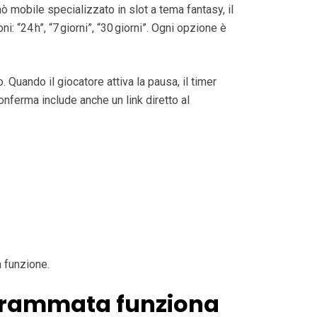
 mobile specializzato in slot a tema fantasy, il
: “24 h”, “7 giorni”, “30 giorni”. Ogni opzione è
. Quando il giocatore attiva la pausa, il timer
nferma include anche un link diretto al
a funzione.
ogrammata funziona