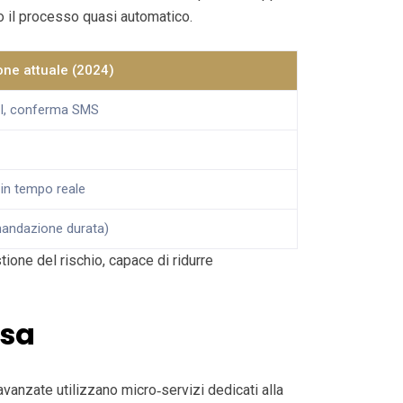
do il processo quasi automatico.
ne attuale (2024)
UI, conferma SMS
 in tempo reale
mandazione durata)
ione del rischio, capace di ridurre
usa
vanzate utilizzano micro‑servizi dedicati alla