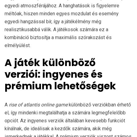
egyedi atmoszférájához. A hanghatások is figyelemre
méltóak, hiszen minden egyes mozdulat és esemény
egyedi hangzással bír, így a játékélmény még
realisztikusabbá válik. A játékosok számára ez a
kombináció biztosítja a maximális szórakozást és
elmélyülést.
A játék különböző
verziói: ingyenes és
prémium lehetőségek
A
rise of atlantis online game
különböző verziókban érhető
el, így mindenki megtalálhatja a számára legmegfelelőbb
opciót. Az ingyenes verziók általában kevesebb funkciót
kínálnak, de ideálisak a kezdők számára, akik még
ismerkednek a játékkal. A prémium verziók viszont számos