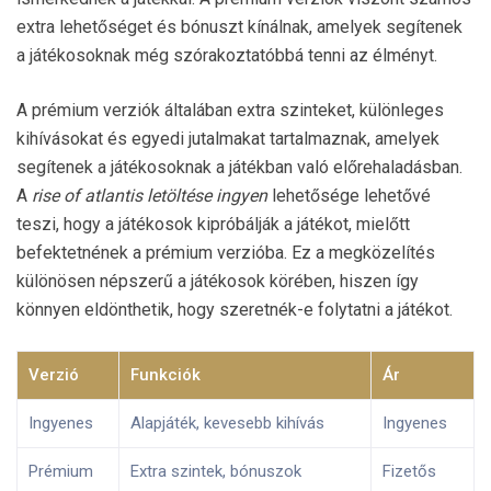
extra lehetőséget és bónuszt kínálnak, amelyek segítenek
a játékosoknak még szórakoztatóbbá tenni az élményt.
A prémium verziók általában extra szinteket, különleges
kihívásokat és egyedi jutalmakat tartalmaznak, amelyek
segítenek a játékosoknak a játékban való előrehaladásban.
A
rise of atlantis letöltése ingyen
lehetősége lehetővé
teszi, hogy a játékosok kipróbálják a játékot, mielőtt
befektetnének a prémium verzióba. Ez a megközelítés
különösen népszerű a játékosok körében, hiszen így
könnyen eldönthetik, hogy szeretnék-e folytatni a játékot.
Verzió
Funkciók
Ár
Ingyenes
Alapjáték, kevesebb kihívás
Ingyenes
Prémium
Extra szintek, bónuszok
Fizetős