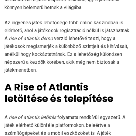
könnyen belemerülhetnek a világába.
Az ingyenes játék lehetősége több online kaszinóban is
elérhető, ahol a játékosok regisztráció nélkül is játszhatnak.
A
rise of atlantis demo
verzió lehetővé teszi, hogy a
játékosok megismerjék a különböző szintjeit és kihívásait,
anélkül hogy kockáztatnának. Ez a lehetőség különösen
népszerű a kezdők körében, akik még nem biztosak a
játékmenetben.
A Rise of Atlantis
letöltése és telepítése
A
rise of atlantis letöltés
folyamata rendkívül egyszerű. A
játék elérhető különféle platformokon, beleértve a
számítógépeket és a mobil eszközöket is. A játék