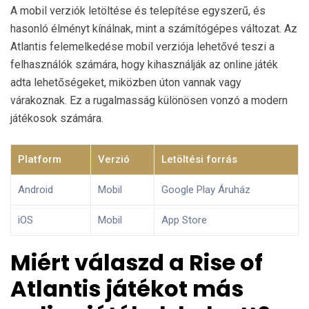
A mobil verziók letöltése és telepítése egyszerű, és
hasonló élményt kínálnak, mint a számítógépes változat. Az
Atlantis felemelkedése mobil verziója lehetővé teszi a
felhasználók számára, hogy kihasználják az online játék
adta lehetőségeket, miközben úton vannak vagy
várakoznak. Ez a rugalmasság különösen vonzó a modern
játékosok számára.
Platform
Verzió
Letöltési forrás
Android
Mobil
Google Play Áruház
iOS
Mobil
App Store
Miért válaszd a Rise of
Atlantis játékot más