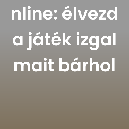
nline: élvezd
a játék izgal
mait bárhol