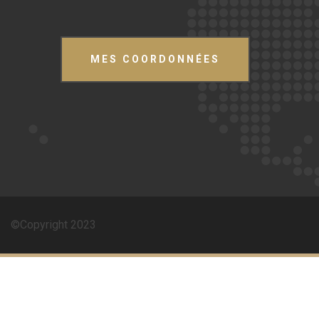
MES COORDONNÉES
©Copyright 2023