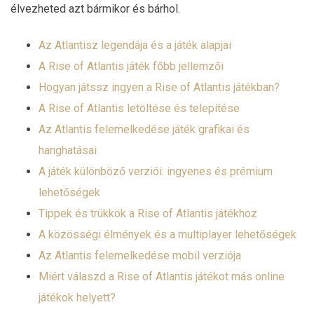
élvezheted azt bármikor és bárhol.
Az Atlantisz legendája és a játék alapjai
A Rise of Atlantis játék főbb jellemzői
Hogyan játssz ingyen a Rise of Atlantis játékban?
A Rise of Atlantis letöltése és telepítése
Az Atlantis felemelkedése játék grafikai és
hanghatásai
A játék különböző verziói: ingyenes és prémium
lehetőségek
Tippek és trükkök a Rise of Atlantis játékhoz
A közösségi élmények és a multiplayer lehetőségek
Az Atlantis felemelkedése mobil verziója
Miért válaszd a Rise of Atlantis játékot más online
játékok helyett?