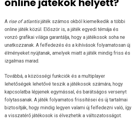
online játékok helyett?
A
rise of atlantis
játék számos okból kiemelkedik a többi
online játék közül. Először is, a játék egyedi témája és
vonzó grafikai világa garantálja, hogy a játékosok soha ne
unatkozzanak. A felfedezés és a kihívások folyamatosan új
élményeket nyújtanak, amelyek miatt a játék mindig friss és
izgalmas marad.
Továbbá, a közösségi funkciók és a multiplayer
lehetőségek lehetővé teszik a játékosok számára, hogy
kapcsolatba lépjenek egymással, és barátságos versenyt
folytassanak. A játék folyamatos frissítései és új tartalmai
biztosítják, hogy mindig legyen valami új felfedezni való, így
a visszatérő játékosok is élvezhetik a változatosságot.