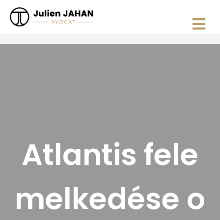
Atlantis fele
melkedése o