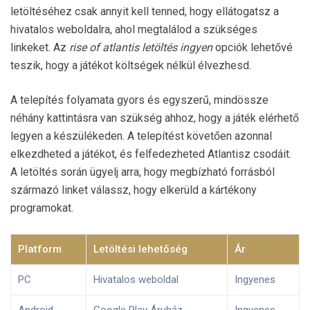
letöltéséhez csak annyit kell tenned, hogy ellátogatsz a
hivatalos weboldalra, ahol megtalálod a szükséges
linkeket. Az
rise of atlantis letöltés ingyen
opciók lehetővé
teszik, hogy a játékot költségek nélkül élvezhesd.
A telepítés folyamata gyors és egyszerű, mindössze
néhány kattintásra van szükség ahhoz, hogy a játék elérhető
legyen a készülékeden. A telepítést követően azonnal
elkezdheted a játékot, és felfedezheted Atlantisz csodáit.
A letöltés során ügyelj arra, hogy megbízható forrásból
származó linket válassz, hogy elkerüld a kártékony
programokat.
Platform
Letöltési lehetőség
Ár
PC
Hivatalos weboldal
Ingyenes