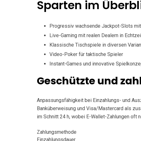
Sparten im Überbl
Progressiv wachsende Jackpot-Slots mit
Live-Gaming mit realen Dealern in Echtzei
Klassische Tischspiele in diversen Varia
Video-Poker für taktische Spieler
Instant-Games und innovative Spielkonze
Geschützte und zah
Anpassungsfähigkeit bei Einzahlungs- und Ausza
Banküberweisung und Visa/Mastercard als zusät
im Schnitt 24 h, wobei E-Wallet-Zahlungen oft 
Zahlungsmethode
Einzahlungsdauer