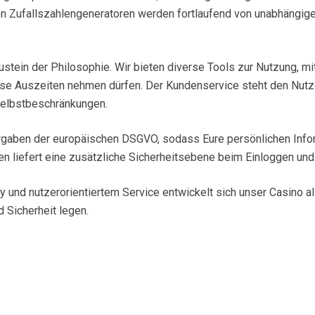
n Zufallszahlengeneratoren werden fortlaufend von unabhängige
austein der Philosophie. Wir bieten diverse Tools zur Nutzung, m
se Auszeiten nehmen dürfen. Der Kundenservice steht den Nutzer
 Selbstbeschränkungen.
orgaben der europäischen DSGVO, sodass Eure persönlichen Info
en liefert eine zusätzliche Sicherheitsebene beim Einloggen und
 und nutzerorientiertem Service entwickelt sich unser Casino a
d Sicherheit legen.