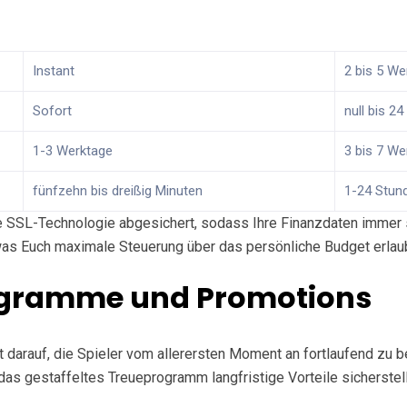
Instant
2 bis 5 We
Sofort
null bis 2
1-3 Werktage
3 bis 7 We
fünfzehn bis dreißig Minuten
1-24 Stun
SSL-Technologie abgesichert, sodass Ihre Finanzdaten immer si
was Euch maximale Steuerung über das persönliche Budget erlaub
ogramme und Promotions
 darauf, die Spieler vom allerersten Moment an fortlaufend zu
das gestaffeltes Treueprogramm langfristige Vorteile sicherstel