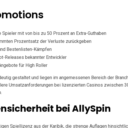
romotions
 Spieler mit von bis zu 50 Prozent an Extra-Guthaben
immten Prozentsatz der Verluste zurückgeben
und Bestenlisten-Kämpfen
ot-Releases bekannter Entwickler
ngebote für High Roller
utig gestaltet und liegen im angemessenen Bereich der Branche.
tlere Umsatzanforderungen bei lizenzierten Casinos zwischen 3
.
sicherheit bei AllySpin
ltigen Spiellizenz aus der Karibik, die strenge Auflagen hinsichtli