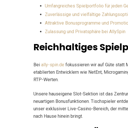
Umfangreiches Spielportfolio für jeden 
Zuverlässige und vielfältige Zahlungsopt
Attraktive Bonusprogramme und Promoti
Zulassung und Privatsphäre bei AllySpin
Reichhaltiges Spiel
Bei
ally-spin.de
fokussieren wir auf Güte statt 
etablierten Entwicklern wie NetEnt, Microgamin
RTP-Werten.
Unsere hauseigene Slot-Sektion ist das Zentru
neuartigen Bonusfunktionen. Tischspieler entd
unser exklusiver Live-Casino-Bereich, der mit
nach Hause hinein bringt.