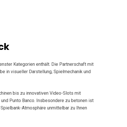
ck
nster Kategorien enthält. Die Partnerschaft mit
e in visueller Darstellung, Spielmechanik und
hinen bis zu innovativen Video-Slots mit
e und Punto Banco. Insbesondere zu betonen ist
e Spielbank-Atmosphäre unmittelbar zu Ihnen