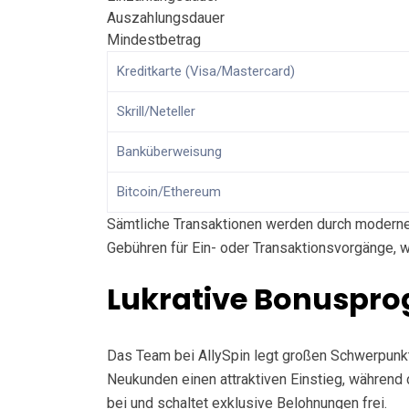
Auszahlungsdauer
Mindestbetrag
Kreditkarte (Visa/Mastercard)
Skrill/Neteller
Banküberweisung
Bitcoin/Ethereum
Sämtliche Transaktionen werden durch moderne 
Gebühren für Ein- oder Transaktionsvorgänge, 
Lukrative Bonuspr
Das Team bei AllySpin legt großen Schwerpunkt
Neukunden einen attraktiven Einstieg, während 
bei und schaltet exklusive Belohnungen frei.