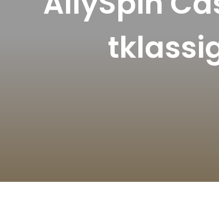
AllySpin Cas
tklassi