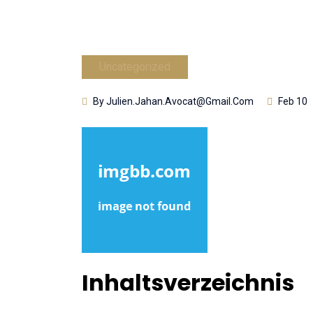
Uncategorized
By Julien.jahan.avocat@gmail.com
Feb 10
Inhaltsverzeichnis